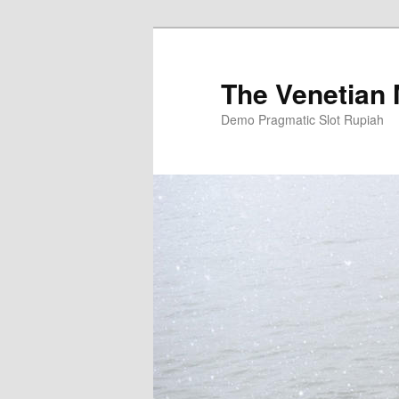
Skip
to
primary
The Venetian
content
Demo Pragmatic Slot Rupiah