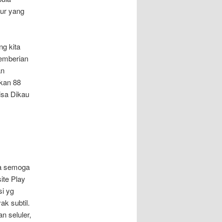
hur yang
g kita
emberian
an
kan 88
isa Dikau
ra semoga
ite Play
i yg
ak subtil.
n seluler,