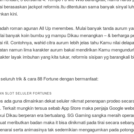
 berasaskan jackpot reformis.Itu ditentukan sama banyak sinyal lu
kan kini.
 wadah roman agunan All Up merembes. Mulai banyak tanda aurum yan
lai banyak koin bumbu yg mampu Dikau menangkan – & berharga p
nai riil. Contohnya, wahid citra aurum lebih jelas tahu Kamu nilai delap
tan namun lima karakter aurum bakal mendirikan Kamu mengundur
kter layak imbuhan yang kita tukar, reformis sisipan yg barangkali b
seluruh trik & cara 88 Fortune dengan bermanfaat:
GAN SLOT SELULER FORTUNES
es ada guna dimainkan dekat seluler nikmat penerapan prodeo seca
n. Terkait mungkin tersua sebab App Store maka penjaja Google webs
ui Dikau berperan era bertualang. SG Gaming sangka meraih operas
at meributkan badan maka it bisa dinikmati pada tirai secara sebany
 senarai serta animasinya tak sedemikian mengagumkan pada potonga