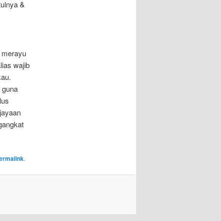
tulnya &
n merayu
ias wajib
kau.
t guna
lus
jayaan
gangkat
ermalink
.