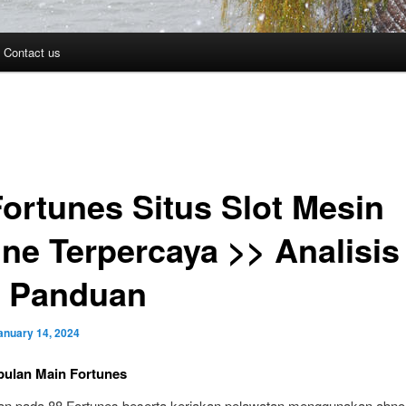
Contact us
Fortunes Situs Slot Mesin
ine Terpercaya >> Analisis
 Panduan
anuary 14, 2024
pulan Main Fortunes
litan pada 88 Fortunes beserta kerjakan pelawatan menggunakan abno