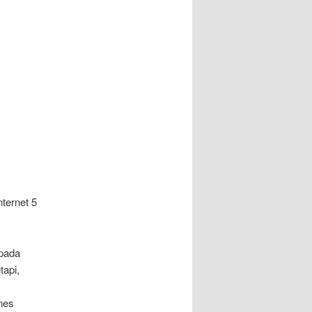
nternet 5
 pada
tapi,
nes