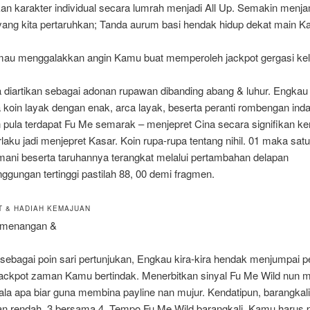
n karakter individual secara lumrah menjadi All Up. Semakin menj
 yang kita pertaruhkan; Tanda aurum basi hendak hidup dekat main K
mau menggalakkan angin Kamu buat memperoleh jackpot gergasi kel
 diartikan sebagai adonan rupawan dibanding abang & luhur. Engka
koin layak dengan enak, arca layak, beserta peranti rombengan inda
pula terdapat Fu Me semarak – menjepret Cina secara signifikan k
laku jadi menjepret Kasar. Koin rupa-rupa tentang nihil. 01 maka satu
mani beserta taruhannya terangkat melalui pertambahan delapan
ggungan tertinggi pastilah 88, 00 demi fragmen.
T & HADIAH KEMAJUAN
emenangan &
sebagai poin sari pertunjukan, Engkau kira-kira hendak menjumpai p
ackpot zaman Kamu bertindak. Menerbitkan sinyal Fu Me Wild nun 
ala apa biar guna membina payline nan mujur. Kendatipun, barangka
litan rendah, 3 bersama 4. Tempo Fu Me Wild barangkali, Kamu harus 