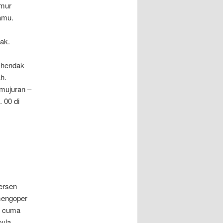
amur
amu.
ak.
u hendak
h.
emujuran –
. 00 di
ersen
mengoper
li cuma
pula