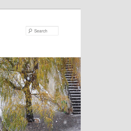
Search