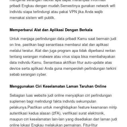
pribadi Engkau dengan mudah.Semestinya gunakan network wifi
individu siapa terlindungi atau pakai VPN jika Anda wajib
memakai sistem wifi publik.
Memperbarui Alat dan Aplikasi Dengan Berkala
Untuk menjaga perlindungan data pribadi Kamu saat bermain judi
on line, pastikan bagi senantiasa membarui alat dan aplikasi
melalui teratur. Alat dan juga program apa tidak diperbarui rentan
tentang serangan malware atau virus siapa bisa membahayakan
data individu Kamu. Senantiasa aktifkan fitur auto-update atas
device serta aplikasi Anda guna memperoleh perlindungan terkini
sebab serangan cyber.
Menggunakan Ciri Keselamatan Laman Taruhan Online
Sebagian luas website judi online menyajikan ciri perlindungan
suplemen bagi melindungi fakta individu sekumpulan
pelakunya.Pastikan untuk menghidupkan feature keamanan mirip
autentikasi kedua alasan (2FA), verifikasi surat elektronik,
maupun ciri keselamatan lain-lain yang disediakan dari laman judi
online lokasi Engkau melakukan permainan. Fitur-fitur