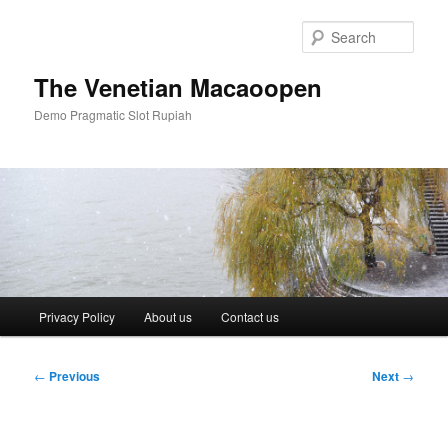
Skip
to
Sear
primary
content
The Venetian Macaoopen
Demo Pragmatic Slot Rupiah
Main
Privacy Policy
About us
Contact us
menu
Post
←
Previous
Next
→
navigation