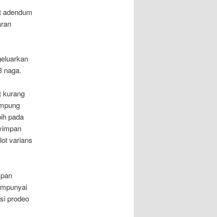
at adendum
aran
geluarkan
3 naga.
 kurang
ampung
bih pada
nyimpan
lot varians
mpan
empunyai
si prodeo