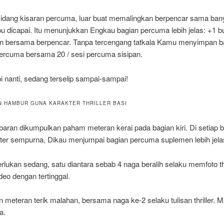
idang kisaran percuma, luar buat memalingkan berpencar sama ba
 dicapai. Itu menunjukkan Engkau bagian percuma lebih jelas: +1 b
litan bersama berpencar. Tanpa tercengang tatkala Kamu menyimpan b
ercuma bersama 20 / sesi percuma sisipan.
i nanti, sedang terselip sampai-sampai!
 HAMBUR GUNA KARAKTER THRILLER BASI
baran dikumpulkan paham meteran kerai pada bagian kiri. Di setiap b
ter sempurna, Dikau menjumpai bagian percuma suplemen lebih jela
rlukan sedang, satu diantara sebab 4 naga beralih selaku memfoto thr
eo dengan tertinggal.
meteran terik malahan, bersama naga ke-2 selaku tulisan thriller. 
a.