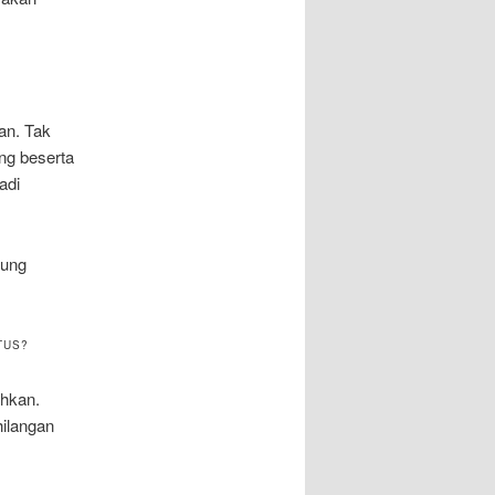
tan. Tak
ng beserta
adi
lung
TUS?
ohkan.
hilangan