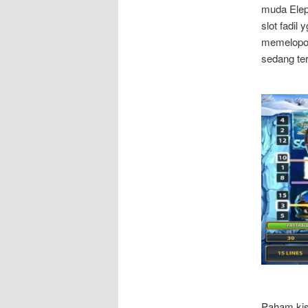
muda Elep
slot fadil 
memelopor
sedang te
Paham kis