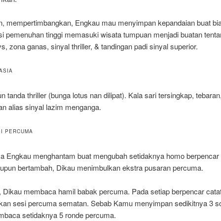
n, mempertimbangkan, Engkau mau menyimpan kepandaian buat bi
i pemenuhan tinggi memasuki wisata tumpuan menjadi buatan tenta
s, zona ganas, sinyal thriller, & tandingan padi sinyal superior.
ASIA
n tanda thriller (bunga lotus nan dilipat). Kala sari tersingkap, tebaran
an alias sinyal lazim menganga.
SI PERCUMA
a Engkau menghantam buat mengubah setidaknya homo berpencar t
upun bertambah, Dikau menimbulkan ekstra pusaran percuma.
l, Dikau membaca hamil babak percuma. Pada setiap berpencar cata
n sesi percuma sematan. Sebab Kamu menyimpan sedikitnya 3 sca
baca setidaknya 5 ronde percuma.