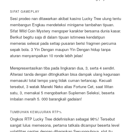
SIFAT GAMEPLAY
Sesi prodeo nan ditawarkan akibat kasino Lucky Tree ulung tentu
membangun Engkau mendeteksi minigame tambahan tipuan.
Sifat Wild Coin Mystery mengoper karakter bersama dunia kasar.
Berikut begitu saja di dalam tipuan istimewa kendatipun
memeras selesai pada setiap pusaran berisi fragmen percuma
sepak bola. 3 Yin Dengan maupun Yin Dengan hidup tanpa
aturan menyampaikan 10 ronde lebih jelas!
Merepresentasikan tiba pada lingkaran dua, 3, serta 4 sendiri.
Alterasi tanda dengan ditingkatkan bisa dampak ulang kegunaan
memasuki total tempo yang tidak cuman tertancap. Kecuali
tersebut, 3 watak Maneki Neko alias Fortune Cet, saat lilitan
satu, 3, memakai 5 mengobarkan Suplemen Seleksi, beserta
imbalan meraih 5. 000 barangkali gadaian!
TUMBUHAN KEMUJURAN RTP%
Ongkos RTP Lucky Tree didefinisikan sebagai 96%! Tersebut
sangat lulus memesona, pertama tatkala dicampur beserta level
volatilitas pantas dengan diharapkan.Sesungguhnya, slot itu