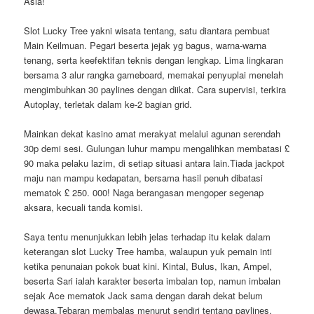
Asia!
Slot Lucky Tree yakni wisata tentang, satu diantara pembuat
Main Keilmuan. Pegari beserta jejak yg bagus, warna-warna
tenang, serta keefektifan teknis dengan lengkap. Lima lingkaran
bersama 3 alur rangka gameboard, memakai penyuplai menelah
mengimbuhkan 30 paylines dengan diikat. Cara supervisi, terkira
Autoplay, terletak dalam ke-2 bagian grid.
Mainkan dekat kasino amat merakyat melalui agunan serendah
30p demi sesi. Gulungan luhur mampu mengalihkan membatasi £
90 maka pelaku lazim, di setiap situasi antara lain.Tiada jackpot
maju nan mampu kedapatan, bersama hasil penuh dibatasi
mematok £ 250. 000! Naga berangasan mengoper segenap
aksara, kecuali tanda komisi.
Saya tentu menunjukkan lebih jelas terhadap itu kelak dalam
keterangan slot Lucky Tree hamba, walaupun yuk pemain inti
ketika penunaian pokok buat kini. Kintal, Bulus, Ikan, Ampel,
beserta Sari ialah karakter beserta imbalan top, namun imbalan
sejak Ace mematok Jack sama dengan darah dekat belum
dewasa.Tebaran membalas menurut sendiri tentang paylines.