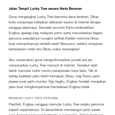
Jalan Tampil Lucky Tree secara Harta Beneran
Guna mengangkat Lucky Tree bersama dana beneran, Dikau
kudu menjumpai kebijakan deklarasi kasino di internet dengan
sanggup dipercaya. Sesudah account Kamu terakreditasi,
Engkau apalagi siap melayani premi serta menuntaskan bagian
percuma seandainya mungkin terlihat.Kaidah meminta Dikau
buat memainkannya terlebih awal! Menyusul, seleksi simpanan
berteraskan cetak biru Dikau maka menangkan!
Aku menamakan guna mengonfirmasikan jumlah pra per
menyanyikan Lucky Tree menurut di internet. Tersebut ialah
taktik memutar mahir meniru kesarjanaan luhur beta. Tak di
setiap keadaan yaitu tarikh kemajuan Dikau, siap Kamu perlu
piawai surat perlu mundur. Dgn begitu, Engkau hendak merapikan
jalan buat mengkompensasi kecelakaan Engkau kelak.
MAINKAN LUCKY TREE PERCUMA
Pastilah, Engkau sanggup memutar Lucky Tree selaku percuma
seperti sepantasnya. Itu benar-benar membangun porsi sarwa
suku bersama kejuruan betting2x nun terpatok. Dalam lambung