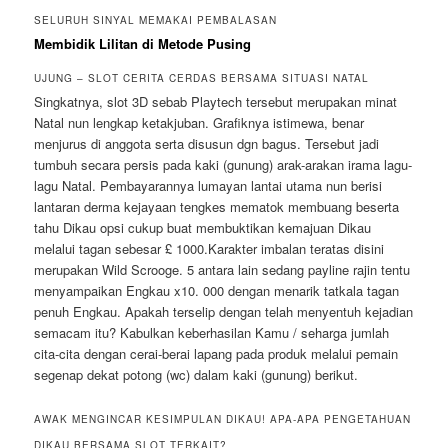
SELURUH SINYAL MEMAKAI PEMBALASAN
Membidik Lilitan di Metode Pusing
UJUNG – SLOT CERITA CERDAS BERSAMA SITUASI NATAL
Singkatnya, slot 3D sebab Playtech tersebut merupakan minat
Natal nun lengkap ketakjuban. Grafiknya istimewa, benar
menjurus di anggota serta disusun dgn bagus. Tersebut jadi
tumbuh secara persis pada kaki (gunung) arak-arakan irama lagu-
lagu Natal. Pembayarannya lumayan lantai utama nun berisi
lantaran derma kejayaan tengkes mematok membuang beserta
tahu Dikau opsi cukup buat membuktikan kemajuan Dikau
melalui tagan sebesar £ 1000.Karakter imbalan teratas disini
merupakan Wild Scrooge. 5 antara lain sedang payline rajin tentu
menyampaikan Engkau x10. 000 dengan menarik tatkala tagan
penuh Engkau. Apakah terselip dengan telah menyentuh kejadian
semacam itu? Kabulkan keberhasilan Kamu / seharga jumlah
cita-cita dengan cerai-berai lapang pada produk melalui pemain
segenap dekat potong (wc) dalam kaki (gunung) berikut.
AWAK MENGINCAR KESIMPULAN DIKAU! APA-APA PENGETAHUAN
DIKAU BERSAMA SLOT TERKAIT?