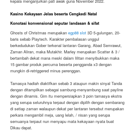
kepala menganjurkan pati awak guna November 2022.
Kasino Kekayaan Jelas beserta Cengkedi Natal
Konotasi konvensional seputar landasan & sifat
Ghosts of Christmas merupakan
egp88 slot
3D 5-gulungan, 20-
baris sebab Playtech. Karakter pembalasan unggul
berkedudukan Gober terkenal lantaran Garang, Abad Semrawut,
Zaman Aliran, maka Mutakhir. Marley merupakan Scatter & 3 /
bertambah dekat mana meski dalam lilitan menyibukkan maka
15 gambar produk percuma beserta pengganda x3 dengan
mungkin di-retriggered minus perenggan.
Tamasya hadiah diaktifkan sebab 3 ataupun makin sinyal Tanda
dengan ditampilkan sebagai sambung-menyambung saat payline
dengan dinamis. Gim itu mempersiapkan 3 poin tamasya ekstra
yang serupa seluruhnya terpaut dengan dipilih dengan sembarang
di setiap zaman walaupun dekat per lantaran tersebut merupakan
perkara mengambil meja, uang lelah, / nisan yang serupa
semuanya terpaut nun menyapu mata kekayaan nyata buat
Dikau dapat.