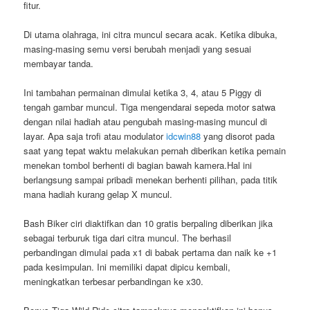
fitur.
Di utama olahraga, ini citra muncul secara acak. Ketika dibuka,
masing-masing semu versi berubah menjadi yang sesuai
membayar tanda.
Ini tambahan permainan dimulai ketika 3, 4, atau 5 Piggy di
tengah gambar muncul. Tiga mengendarai sepeda motor satwa
dengan nilai hadiah atau pengubah masing-masing muncul di
layar. Apa saja trofi atau modulator
idcwin88
yang disorot pada
saat yang tepat waktu melakukan pernah diberikan ketika pemain
menekan tombol berhenti di bagian bawah kamera.Hal ini
berlangsung sampai pribadi menekan berhenti pilihan, pada titik
mana hadiah kurang gelap X muncul.
Bash Biker ciri diaktifkan dan 10 gratis berpaling diberikan jika
sebagai terburuk tiga dari citra muncul. The berhasil
perbandingan dimulai pada x1 di babak pertama dan naik ke +1
pada kesimpulan. Ini memiliki dapat dipicu kembali,
meningkatkan terbesar perbandingan ke x30.