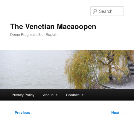
Skip
to
Sear
primary
content
The Venetian Macaoopen
Demo Pragmatic Slot Rupiah
Main
Privacy Policy
About us
Contact us
menu
Post
←
Previous
Next
→
navigation