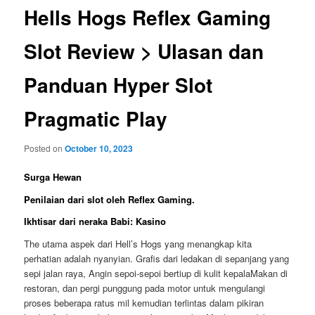
Hells Hogs Reflex Gaming
Slot Review > Ulasan dan
Panduan Hyper Slot
Pragmatic Play
Posted on
October 10, 2023
Surga Hewan
Penilaian dari slot oleh Reflex Gaming.
Ikhtisar dari neraka Babi: Kasino
The utama aspek dari Hell’s Hogs yang menangkap kita
perhatian adalah nyanyian. Grafis dari ledakan di sepanjang yang
sepi jalan raya, Angin sepoi-sepoi bertiup di kulit kepalaMakan di
restoran, dan pergi punggung pada motor untuk mengulangi
proses beberapa ratus mil kemudian terlintas dalam pikiran