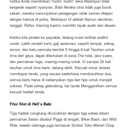
ketika Anda memikirkan “rootin’ tootin” rekor.Meskipun tidak
bergerak seperti nyanyian, Babi Neraka citra tidak juga buruk
sekali; mereka menunjukkan peregangan retak semen dilapisi
dengan kaktus di polos. Meskipun Ui adalah Namun demikian
tanggal, Reflex Gaming kasino memiliki layak audio dan desain.
Ketika kita pindah ke paytable, bidang mulai terlihat sedikit
cerah. Lebih rendah kartu gaji asesmen, seperti tempat, sekop,
emosi, dan batu permata bernilai 5 hingga 8 kali Taruhan untuk
lima dari gaya, dapat ditemukan di sana.The roda, jalur suara,
dan permainan logo, masing-masing untuk 10 sampai 25 kali
taruhan untuk lima baris, datang detik. Kecuali untuk teratas
membayar tanda, yang secara sederhana membutuhkan dua,
semua baris harus di kebanyakan tiga dari tipe untuk menjadi
sukses. Pada setiap gelendong, liar tanda Menggantikan semua
kecuali hadiah tanda.
Fitur Slot di Hell’s Babi
Tiga hadiah cangkang dicocokkan dengan tiga satwa dalam
permainan.Selain disebut Piggy di tengah, Biker Bash, dan Wild
Ride, bawah olahraga juga termasuk Simbol Toko Misteri Chop