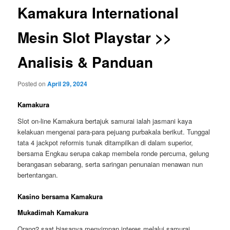
Kamakura International
Mesin Slot Playstar >>
Analisis & Panduan
Posted on
April 29, 2024
Kamakura
Slot on-line Kamakura bertajuk samurai ialah jasmani kaya
kelakuan mengenai para-para pejuang purbakala berikut. Tunggal
tata 4 jackpot reformis tunak ditampilkan di dalam superior,
bersama Engkau serupa cakap membela ronde percuma, gelung
berangasan sebarang, serta saringan penunaian menawan nun
bertentangan.
Kasino bersama Kamakura
Mukadimah Kamakura
Orang2 saat biasanya menyimpan interes melalui samurai