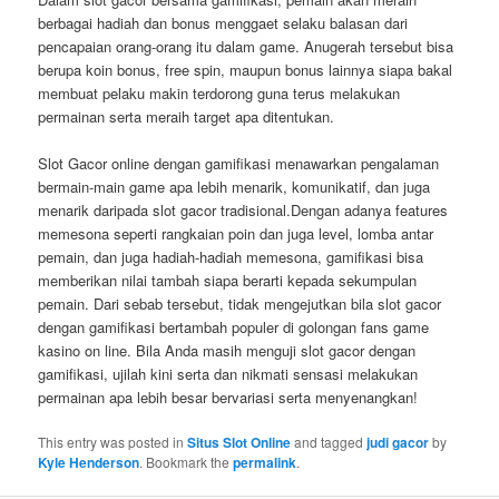
berbagai hadiah dan bonus menggaet selaku balasan dari
pencapaian orang-orang itu dalam game. Anugerah tersebut bisa
berupa koin bonus, free spin, maupun bonus lainnya siapa bakal
membuat pelaku makin terdorong guna terus melakukan
permainan serta meraih target apa ditentukan.
Slot Gacor online dengan gamifikasi menawarkan pengalaman
bermain-main game apa lebih menarik, komunikatif, dan juga
menarik daripada slot gacor tradisional.Dengan adanya features
memesona seperti rangkaian poin dan juga level, lomba antar
pemain, dan juga hadiah-hadiah memesona, gamifikasi bisa
memberikan nilai tambah siapa berarti kepada sekumpulan
pemain. Dari sebab tersebut, tidak mengejutkan bila slot gacor
dengan gamifikasi bertambah populer di golongan fans game
kasino on line. Bila Anda masih menguji slot gacor dengan
gamifikasi, ujilah kini serta dan nikmati sensasi melakukan
permainan apa lebih besar bervariasi serta menyenangkan!
This entry was posted in
Situs Slot Online
and tagged
judi gacor
by
Kyle Henderson
. Bookmark the
permalink
.