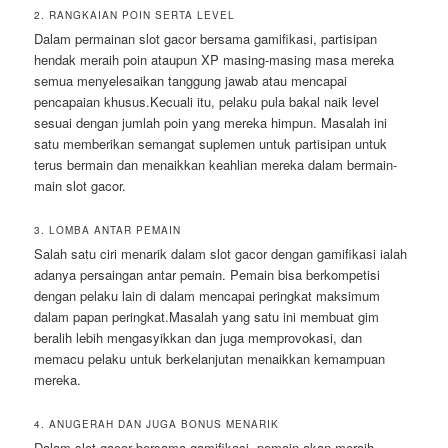
2. RANGKAIAN POIN SERTA LEVEL
Dalam permainan slot gacor bersama gamifikasi, partisipan
hendak meraih poin ataupun XP masing-masing masa mereka
semua menyelesaikan tanggung jawab atau mencapai
pencapaian khusus.Kecuali itu, pelaku pula bakal naik level
sesuai dengan jumlah poin yang mereka himpun. Masalah ini
satu memberikan semangat suplemen untuk partisipan untuk
terus bermain dan menaikkan keahlian mereka dalam bermain-
main slot gacor.
3. LOMBA ANTAR PEMAIN
Salah satu ciri menarik dalam slot gacor dengan gamifikasi ialah
adanya persaingan antar pemain. Pemain bisa berkompetisi
dengan pelaku lain di dalam mencapai peringkat maksimum
dalam papan peringkat.Masalah yang satu ini membuat gim
beralih lebih mengasyikkan dan juga memprovokasi, dan
memacu pelaku untuk berkelanjutan menaikkan kemampuan
mereka.
4. ANUGERAH DAN JUGA BONUS MENARIK
Dalam slot gacor bersama gamifikasi, pemain akan meraih