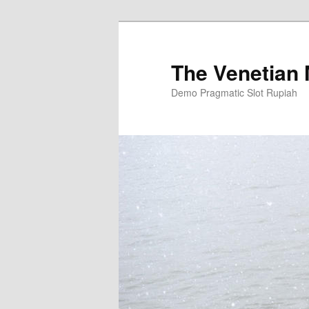
Skip
to
primary
The Venetian
content
Demo Pragmatic Slot Rupiah