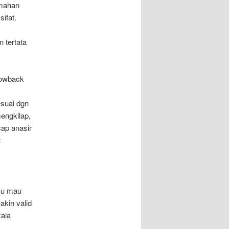
emahan
ifat.
 tertata
rowback
esuai dgn
engkilap,
ap anasir
t
mu mau
akin valid
kala