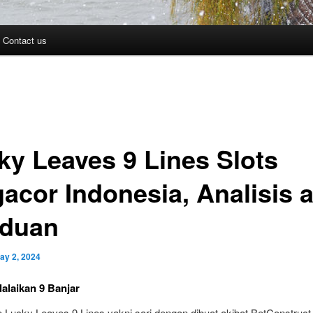
Contact us
ky Leaves 9 Lines Slots
gacor Indonesia, Analisis 
duan
ay 2, 2024
alaikan 9 Banjar
ne Lucky Leaves 9 Lines yakni sari dengan dibuat akibat BetConstruct