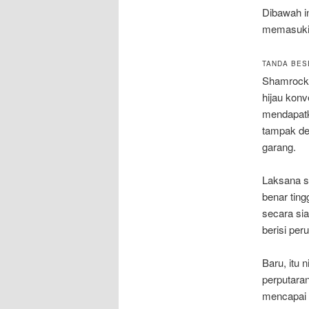
Dibawah i
memasuki 
TANDA BE
Shamrock 
hijau kon
mendapatk
tampak de
garang.
Laksana s
benar ting
secara sia
berisi per
Baru, itu
perputaran
mencapai 