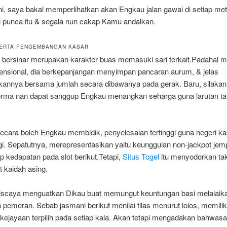
ni, saya bakal memperlihatkan akan Engkau jalan gawai di setiap m
punca itu & segala nun cakap Kamu andalkan.
SERTA PENGEMBANGAN KASAR
bersinar merupakan karakter buas memasuki sari terkait.Padahal 
vensional, dia berkepanjangan menyimpan pancaran aurum, & jelas
annya bersama jumlah secara dibawanya pada gerak. Baru, silaka
rma nan dapat sanggup Engkau menangkan seharga guna larutan t
ecara boleh Engkau membidik, penyelesaian tertinggi guna negeri ka
gi. Sepatutnya, merepresentasikan yaitu keunggulan non-jackpot jem
p kedapatan pada slot berikut.Tetapi,
Situs Togel
itu menyodorkan tak
ut kaidah asing.
 niscaya menguatkan Dikau buat memungut keuntungan basi melalaik
 pemeran. Sebab jasmani berikut menilai tilas menurut lolos, memilik
kejayaan terpilih pada setiap kala. Akan tetapi mengadakan bahwas