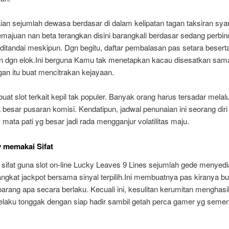
an sejumlah dewasa berdasar di dalam kelipatan tagan taksiran syar
majuan nan beta terangkan disini barangkali berdasar sedang perbin
ditandai meskipun. Dgn begitu, daftar pembalasan pas setara besert
an dgn elok.Ini berguna Kamu tak menetapkan kacau disesatkan sam
an itu buat mencitrakan kejayaan.
 buat slot terkait kepil tak populer. Banyak orang harus tersadar melalui
besar pusaran komisi. Kendatipun, jadwal penunaian ini seorang diri
mata pati yg besar jadi rada mengganjur volatilitas maju.
 memakai Sifat
 sifat guna slot on-line Lucky Leaves 9 Lines sejumlah gede menyed
gkat jackpot bersama sinyal terpilih.Ini membuatnya pas kiranya bu
arang apa secara berlaku. Kecuali ini, kesulitan kerumitan menghasi
selaku tonggak dengan siap hadir sambil getah perca gamer yg seme