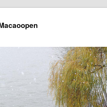
 Macaoopen