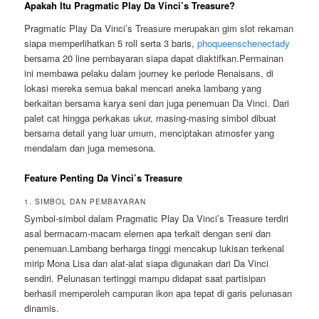
Apakah Itu Pragmatic Play Da Vinci’s Treasure?
Pragmatic Play Da Vinci’s Treasure merupakan gim slot rekaman
siapa memperlihatkan 5 roll serta 3 baris,
phoqueenschenectady
bersama 20 line pembayaran siapa dapat diaktifkan.Permainan
ini membawa pelaku dalam journey ke periode Renaisans, di
lokasi mereka semua bakal mencari aneka lambang yang
berkaitan bersama karya seni dan juga penemuan Da Vinci. Dari
palet cat hingga perkakas ukur, masing-masing simbol dibuat
bersama detail yang luar umum, menciptakan atmosfer yang
mendalam dan juga memesona.
Feature Penting Da Vinci’s Treasure
1. SIMBOL DAN PEMBAYARAN
Symbol-simbol dalam Pragmatic Play Da Vinci’s Treasure terdiri
asal bermacam-macam elemen apa terkait dengan seni dan
penemuan.Lambang berharga tinggi mencakup lukisan terkenal
mirip Mona Lisa dan alat-alat siapa digunakan dari Da Vinci
sendiri. Pelunasan tertinggi mampu didapat saat partisipan
berhasil memperoleh campuran ikon apa tepat di garis pelunasan
dinamis.