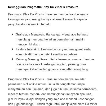
Keunggulan Pragmatic Play Da Vinci’s Treasure
Pragmatic Play Da Vinci’s Treasure memberikan beberapa
keunggulan yang mengubahnya alternatif menarik kepada
penyuka slot online di internet:
Grafis apa Menawan: Rancangan visual apa bermutu
menjulang membuat kejadian bermain-main makin
menggembirakan.
Feature Interaktif: Feature bonus yang menggaet serta
komunikatif memperbaiki keterlibatan pelaku.
Peluang Menang Besar: Serta bermacam-macam feature
bonus serta simbol berharga tinggian, peluang guna
mencapai keberhasilan gigantic sangatlah menjulang.
Pragmatic Play Da Vinci’s Treasure tidak hanya sekadar
permainan slot online umum; ini ialah pengalaman siapa
menyatukan seni, sejarah, dan juga hiburan.Bersama bermacam-
macam feature menarik dan kemungkinan kejayaan apa luas,
gim ini layak dijajal dengan yang saja apa mencari kesenangan
dan juga challenge. Hindari ragu untuk menjelajahi alam Da Vinci