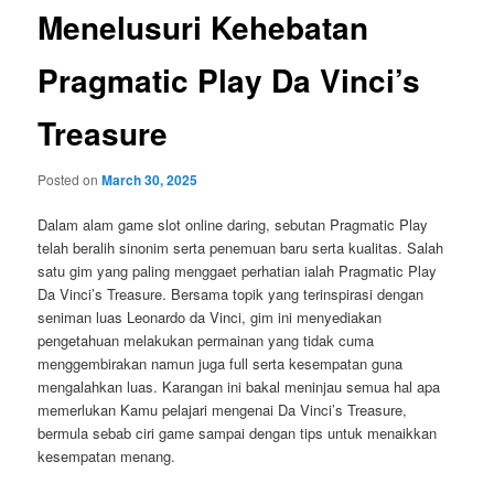
Menelusuri Kehebatan
Pragmatic Play Da Vinci’s
Treasure
Posted on
March 30, 2025
Dalam alam game slot online daring, sebutan Pragmatic Play
telah beralih sinonim serta penemuan baru serta kualitas. Salah
satu gim yang paling menggaet perhatian ialah Pragmatic Play
Da Vinci’s Treasure. Bersama topik yang terinspirasi dengan
seniman luas Leonardo da Vinci, gim ini menyediakan
pengetahuan melakukan permainan yang tidak cuma
menggembirakan namun juga full serta kesempatan guna
mengalahkan luas. Karangan ini bakal meninjau semua hal apa
memerlukan Kamu pelajari mengenai Da Vinci’s Treasure,
bermula sebab ciri game sampai dengan tips untuk menaikkan
kesempatan menang.