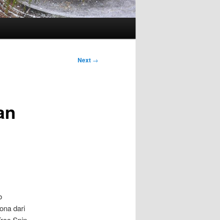
Next
→
an
b
ona dari
Free Spin