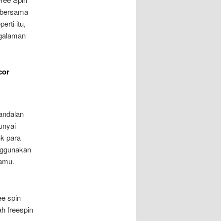
n bersama
rti itu,
ngalaman
cor
eandalan
unyai
k para
nggunakan
Kamu.
ee spin
ah freespin