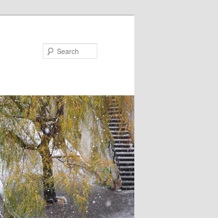
Search