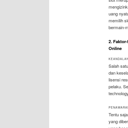
mengizink
uang nyata
memilih s
bermain-m
2. Faktor
Online
KEANDALAN
Salah satu
dan kesel
lisensi r
pelaku. Se
technolog
PENAWARAN
Tentu saja
yang diber