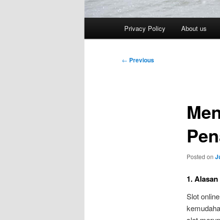
Main
Privacy Policy
About us
menu
Post
←
Previous
navigation
Men
Pen
Posted on
J
1. Alasan
Slot onlin
kemudahan
slot merup