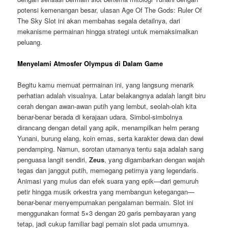
potensi kemenangan besar, ulasan Age Of The Gods: Ruler Of
The Sky Slot ini akan membahas segala detailnya, dari
mekanisme permainan hingga strategi untuk memaksimalkan
peluang.
Menyelami Atmosfer Olympus di Dalam Game
Begitu kamu memuat permainan ini, yang langsung menarik
perhatian adalah visualnya. Latar belakangnya adalah langit biru
cerah dengan awan-awan putih yang lembut, seolah-olah kita
benar-benar berada di kerajaan udara. Simbol-simbolnya
dirancang dengan detail yang apik, menampilkan helm perang
Yunani, burung elang, koin emas, serta karakter dewa dan dewi
pendamping. Namun, sorotan utamanya tentu saja adalah sang
penguasa langit sendiri,
Zeus
, yang digambarkan dengan wajah
tegas dan janggut putih, memegang petirnya yang legendaris.
Animasi yang mulus dan efek suara yang epik—dari gemuruh
petir hingga musik orkestra yang membangun ketegangan—
benar-benar menyempurnakan pengalaman bermain. Slot ini
menggunakan format 5×3 dengan 20 garis pembayaran yang
tetap, jadi cukup familiar bagi pemain slot pada umumnya.