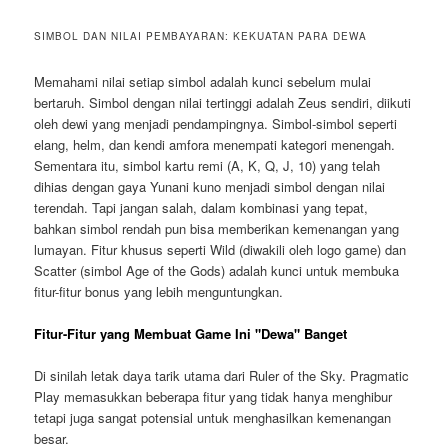
SIMBOL DAN NILAI PEMBAYARAN: KEKUATAN PARA DEWA
Memahami nilai setiap simbol adalah kunci sebelum mulai
bertaruh. Simbol dengan nilai tertinggi adalah Zeus sendiri, diikuti
oleh dewi yang menjadi pendampingnya. Simbol-simbol seperti
elang, helm, dan kendi amfora menempati kategori menengah.
Sementara itu, simbol kartu remi (A, K, Q, J, 10) yang telah
dihias dengan gaya Yunani kuno menjadi simbol dengan nilai
terendah. Tapi jangan salah, dalam kombinasi yang tepat,
bahkan simbol rendah pun bisa memberikan kemenangan yang
lumayan. Fitur khusus seperti Wild (diwakili oleh logo game) dan
Scatter (simbol Age of the Gods) adalah kunci untuk membuka
fitur-fitur bonus yang lebih menguntungkan.
Fitur-Fitur yang Membuat Game Ini "Dewa" Banget
Di sinilah letak daya tarik utama dari Ruler of the Sky. Pragmatic
Play memasukkan beberapa fitur yang tidak hanya menghibur
tetapi juga sangat potensial untuk menghasilkan kemenangan
besar.