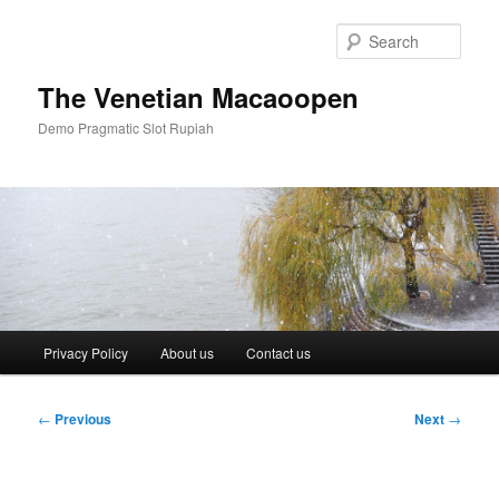
Skip
to
Sear
primary
content
The Venetian Macaoopen
Demo Pragmatic Slot Rupiah
Main
Privacy Policy
About us
Contact us
menu
Post
←
Previous
Next
→
navigation