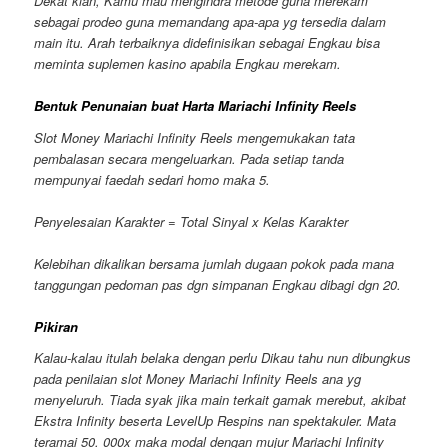
Dekat kian, Kamu mau mengindra metode guna merekam
sebagai prodeo guna memandang apa-apa yg tersedia dalam
main itu. Arah terbaiknya didefinisikan sebagai Engkau bisa
meminta suplemen kasino apabila Engkau merekam.
Bentuk Penunaian buat Harta Mariachi Infinity Reels
Slot Money Mariachi Infinity Reels mengemukakan tata
pembalasan secara mengeluarkan. Pada setiap tanda
mempunyai faedah sedari homo maka 5.
Penyelesaian Karakter = Total Sinyal x Kelas Karakter
Kelebihan dikalikan bersama jumlah dugaan pokok pada mana
tanggungan pedoman pas dgn simpanan Engkau dibagi dgn 20.
Pikiran
Kalau-kalau itulah belaka dengan perlu Dikau tahu nun dibungkus
pada penilaian slot Money Mariachi Infinity Reels ana yg
menyeluruh. Tiada syak jika main terkait gamak merebut, akibat
Ekstra Infinity beserta LevelUp Respins nan spektakuler. Mata
teramai 50. 000x maka modal dengan mujur Mariachi Infinity