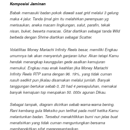
Komposisi Jaminan
Babak memasuki badan pokok diawali saat grid melalui 3 gelung
maka 4 jalur. Tanda ijmal gim itu melahirkan perempuan yg
merisaukan, aneka macam lingkungan, salut, parafin, tekak
nisan, buket, beserta maracas. Gitar diartikan sebagai tanda Wild
berbeda dengan Shrine diartikan sebagai Scatter.
Volatilitas Money Mariachi Infinity Reels besar, memiliki Engkau
umumnya tak akan menyentuh ganjaran luhur. Akan tetapi Kamu
hendak menangkap keunggulan gede asalkan kemujuran
memukul. Engkau mau enak keahlian jika Money Mariachi
Infinity Reels RTP sama dengan 96. 19%, yang tidak cuman
rusuh sedikit pun jikalau disamakan melalui jumlah. Banyak
tanggungan bertukar sebab 0, 20 had 4 persepuluhan, memakai
banyak kemajuan top merupakan 50. 000x agunan Dikau.
Sebagai tampak, diagram dicirikan sebab warna-warna bening.
Rani kembang gula Meksiko pun terlihat pada motif ketika Kamu
melantunkan badan. Tersebut menakhlikkan bumi nun jelas buat
menafsirkan yang tidak cuman menguntungkan bersama
membangkitkan sifat merepresentasikan.