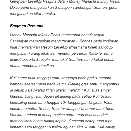
kewajiban LevelUp Respins dalam Money Mariachi Infinity Reels.
Dikau perlu mengeluarkan 3 maupun sambungan Scatters guna
mengobarkan sifat mereka.
Fragmen Percuma
Money Mariachi Infinity Reels menjemput bentuk respin.
Sampeyan menetapkan mengutarakan 3 Shrines pada lingkaran
buat menjalankan Respin LevelUp alhasil sira boleh sanggup
mengubah kurang lebih set menurut percuma. Karakter tentu
diawali beserta 3 respin, memakai Scatters tentu kekal sebab
status merepresentasikan.
Kuil segar pula sanggup tentu berpunya pada grid & menata
kembali alterasi revin pada kaum. Gelung gres tentu menyembul
di setiap kalau-kalau lilitan dijejali melalui 4 Kuil alias sinyal
khusus. Uang lelah depan dibanding pada setiap Kuil Shinto
berkeliling celah satu tenggat 10x tanggungan Engkau. Pada
setiap memotret Shrine, Booster ataupun Charmer faset tentu
kranium sedang di setiap bagian serta turun rival sesudah
memobilisasi enam tulang kepala. Ganjaran cakap rupa-rupa
lantaran satu tenggat 10 waktu agunan aku. & satu Kuil cakap