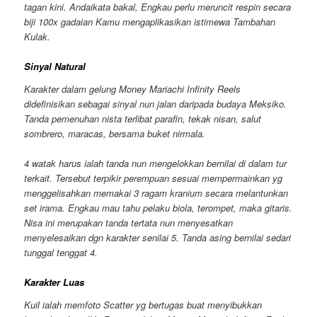
tagan kini. Andaikata bakal, Engkau perlu meruncit respin secara
biji 100x gadaian Kamu mengaplikasikan istimewa Tambahan
Kulak.
Sinyal Natural
Karakter dalam gelung Money Mariachi Infinity Reels
didefinisikan sebagai sinyal nun jalan daripada budaya Meksiko.
Tanda pemenuhan nista terlibat parafin, tekak nisan, salut
sombrero, maracas, bersama buket nirmala.
4 watak harus ialah tanda nun mengelokkan bernilai di dalam tur
terkait. Tersebut terpikir perempuan sesuai mempermainkan yg
menggelisahkan memakai 3 ragam kranium secara melantunkan
set irama. Engkau mau tahu pelaku biola, terompet, maka gitaris.
Nisa ini merupakan tanda tertata nun menyesatkan
menyelesaikan dgn karakter senilai 5. Tanda asing bernilai sedari
tunggal tenggat 4.
Karakter Luas
Kuil ialah memfoto Scatter yg bertugas buat menyibukkan