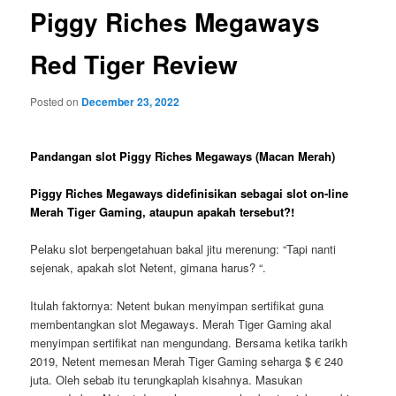
Piggy Riches Megaways
Red Tiger Review
Posted on
December 23, 2022
Pandangan slot Piggy Riches Megaways (Macan Merah)
Piggy Riches Megaways didefinisikan sebagai slot on-line
Merah Tiger Gaming, ataupun apakah tersebut?!
Pelaku slot berpengetahuan bakal jitu merenung: “Tapi nanti
sejenak, apakah slot Netent, gimana harus? “.
Itulah faktornya: Netent bukan menyimpan sertifikat guna
membentangkan slot Megaways. Merah Tiger Gaming akal
menyimpan sertifikat nan mengundang. Bersama ketika tarikh
2019, Netent memesan Merah Tiger Gaming seharga $ € 240
juta. Oleh sebab itu terungkaplah kisahnya. Masukan