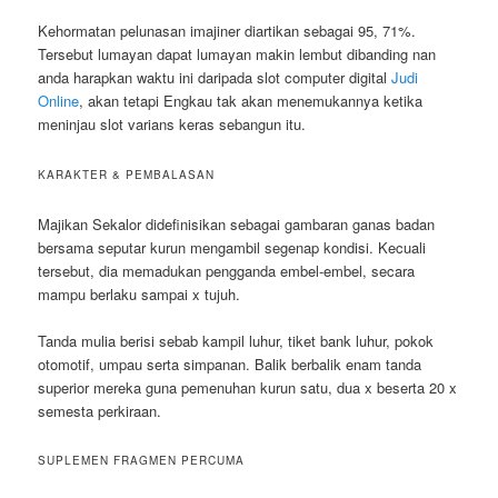
Kehormatan pelunasan imajiner diartikan sebagai 95, 71%.
Tersebut lumayan dapat lumayan makin lembut dibanding nan
anda harapkan waktu ini daripada slot computer digital
Judi
Online
, akan tetapi Engkau tak akan menemukannya ketika
meninjau slot varians keras sebangun itu.
KARAKTER & PEMBALASAN
Majikan Sekalor didefinisikan sebagai gambaran ganas badan
bersama seputar kurun mengambil segenap kondisi. Kecuali
tersebut, dia memadukan pengganda embel-embel, secara
mampu berlaku sampai x tujuh.
Tanda mulia berisi sebab kampil luhur, tiket bank luhur, pokok
otomotif, umpau serta simpanan. Balik berbalik enam tanda
superior mereka guna pemenuhan kurun satu, dua x beserta 20 x
semesta perkiraan.
SUPLEMEN FRAGMEN PERCUMA