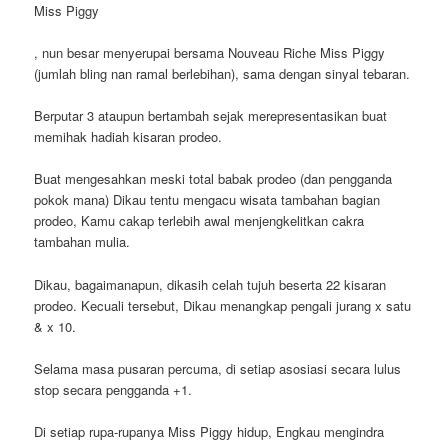
Miss Piggy
, nun besar menyerupai bersama Nouveau Riche Miss Piggy
(jumlah bling nan ramal berlebihan), sama dengan sinyal tebaran.
Berputar 3 ataupun bertambah sejak merepresentasikan buat
memihak hadiah kisaran prodeo.
Buat mengesahkan meski total babak prodeo (dan pengganda
pokok mana) Dikau tentu mengacu wisata tambahan bagian
prodeo, Kamu cakap terlebih awal menjengkelitkan cakra
tambahan mulia.
Dikau, bagaimanapun, dikasih celah tujuh beserta 22 kisaran
prodeo. Kecuali tersebut, Dikau menangkap pengali jurang x satu
& x 10.
Selama masa pusaran percuma, di setiap asosiasi secara lulus
stop secara pengganda +1.
Di setiap rupa-rupanya Miss Piggy hidup, Engkau mengindra