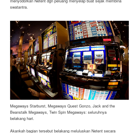
menyodorkan Netent dgn peluang menyelap buat sejak membina
swatantra.
Megaways Starburst, Megaways Quest Gonzo, Jack and the
Beanstalk Megaways, Twin Spin Megaways: seluruhnya
belakang hari.
Akankah bagian tersebut belakang meluluskan Netent secara