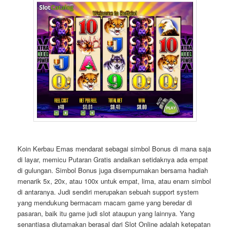
Koin Kerbau Emas mendarat sebagai simbol Bonus di mana saja
di layar, memicu Putaran Gratis andaikan setidaknya ada empat
di gulungan. Simbol Bonus juga disempurnakan bersama hadiah
menarik 5x, 20x, atau 100x untuk empat, lima, atau enam simbol
di antaranya. Judi sendiri merupakan sebuah support system
yang mendukung bermacam macam game yang beredar di
pasaran, baik itu game judi slot ataupun yang lainnya. Yang
senantiasa diutamakan berasal dari Slot Online adalah ketepatan