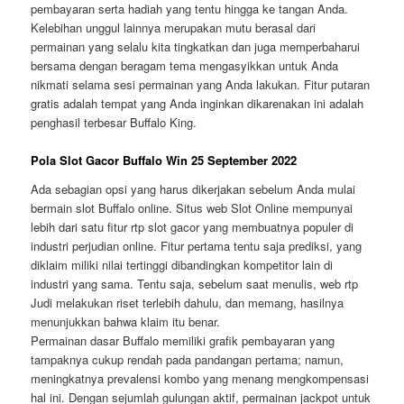
pembayaran serta hadiah yang tentu hingga ke tangan Anda.
Kelebihan unggul lainnya merupakan mutu berasal dari
permainan yang selalu kita tingkatkan dan juga memperbaharui
bersama dengan beragam tema mengasyikkan untuk Anda
nikmati selama sesi permainan yang Anda lakukan. Fitur putaran
gratis adalah tempat yang Anda inginkan dikarenakan ini adalah
penghasil terbesar Buffalo King.
Pola Slot Gacor Buffalo Win 25 September 2022
Ada sebagian opsi yang harus dikerjakan sebelum Anda mulai
bermain slot Buffalo online. Situs web Slot Online mempunyai
lebih dari satu fitur rtp slot gacor yang membuatnya populer di
industri perjudian online. Fitur pertama tentu saja prediksi, yang
diklaim miliki nilai tertinggi dibandingkan kompetitor lain di
industri yang sama. Tentu saja, sebelum saat menulis, web rtp
Judi melakukan riset terlebih dahulu, dan memang, hasilnya
menunjukkan bahwa klaim itu benar.
Permainan dasar Buffalo memiliki grafik pembayaran yang
tampaknya cukup rendah pada pandangan pertama; namun,
meningkatnya prevalensi kombo yang menang mengkompensasi
hal ini. Dengan sejumlah gulungan aktif, permainan jackpot untuk