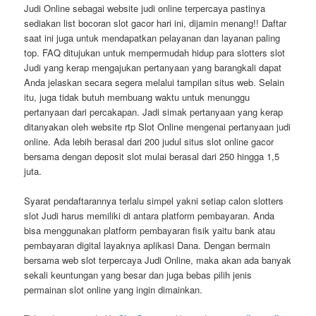
Judi Online sebagai website judi online terpercaya pastinya
sediakan list bocoran slot gacor hari ini, dijamin menang!! Daftar
saat ini juga untuk mendapatkan pelayanan dan layanan paling
top. FAQ ditujukan untuk mempermudah hidup para slotters slot
Judi yang kerap mengajukan pertanyaan yang barangkali dapat
Anda jelaskan secara segera melalui tampilan situs web. Selain
itu, juga tidak butuh membuang waktu untuk menunggu
pertanyaan dari percakapan. Jadi simak pertanyaan yang kerap
ditanyakan oleh website rtp Slot Online mengenai pertanyaan judi
online. Ada lebih berasal dari 200 judul situs slot online gacor
bersama dengan deposit slot mulai berasal dari 250 hingga 1,5
juta.
Syarat pendaftarannya terlalu simpel yakni setiap calon slotters
slot Judi harus memiliki di antara platform pembayaran. Anda
bisa menggunakan platform pembayaran fisik yaitu bank atau
pembayaran digital layaknya aplikasi Dana. Dengan bermain
bersama web slot terpercaya Judi Online, maka akan ada banyak
sekali keuntungan yang besar dan juga bebas pilih jenis
permainan slot online yang ingin dimainkan.