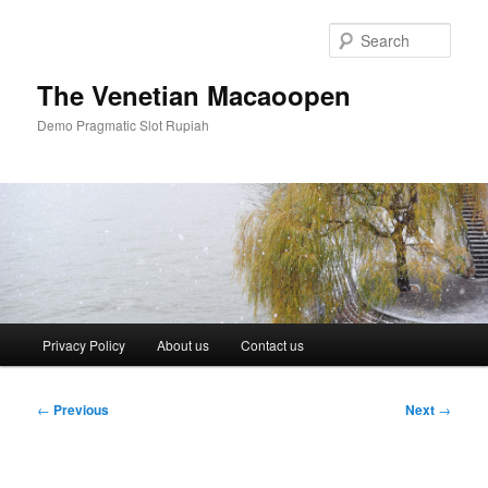
Skip
to
Sear
primary
content
The Venetian Macaoopen
Demo Pragmatic Slot Rupiah
Main
Privacy Policy
About us
Contact us
menu
Post
←
Previous
Next
→
navigation