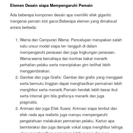
Elemen Desain siapa Mempengaruhi Pemain
Ada beberapa komponen desain apa memiliki efek gigantic
mengenai pemain slot gacor.Beberapa elemen yang dimaksud
antara berbeda:
Warna dan Campuran Warna: Pencelupan merupakan salah
satu unsur model siapa ter- tangguh di dalam
mempengaruhi perasaan dan juga lingkungan perasaan.
Warna-warna bercahaya dan kontras bakal menarik
perhatian pelaku serta menciptakan gim terlihat lebih
menggembirakan.
Gambar dan juga Grafis: Gambar dan grafis yang menggaet
serta bermutu tinggian dapat menghasilkan permainan lebih
menghibur serta menarik.Pemain hendak lebih besar ikut
serta internal gim bila grafisnya menarik dan juga
pragmatis.
Animasi dan juga Efek Suara: Animasi siapa lembut dan
efek nada apa realistis juga mampu mempengaruhi
pengetahuan melakukan permainan pelaku. Kartun apa
berinteraksi dan juga dampak vokal siapa menghibur telinga