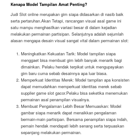
Kenapa Model Tampilan Amat Penting?
Judi Slot online merupakan gim siapa didasarkan di nasib baik
serta pertaruhan.Akan Tetapi, rancangan visual asal game ini
satu mampu menghasilkan variasi besar di dalam kejadian
melakukan permainan partisipan. Selanjutnya adalah sejumlah
alasan mengapa desain visual sangat vital dalam permainan slot:
Meningkatkan Kekuatan Tarik: Model tampilan siapa
menggaet bisa membuat gim lebih banyak menarik bagi
dimainkan. Pelaku hendak terpikat untuk mengupayakan
gim baru cuma sebab desainnya apa luar biasa.
Memperkuat Identitas Merek: Model tampilan apa konsisten
dapat memudahkan memperkuat identitas merek sebab
supplier game slot gacor.Pelaku bisa seketika menemukan
permainan asal penampilan visualnya.
Membuat Pengalaman Lebih Besar Memuaskan: Model
gambar siapa menarik dapat menaikkan pengalaman
bermain-main partisipan. Bersama penampilan siapa indah,
pemain hendak mendapati lebih senang serta terpuaskan
sepanjang melakukan permainan.