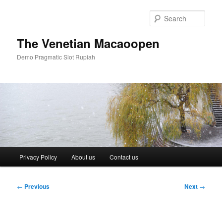
Skip
to
Sear
primary
content
The Venetian Macaoopen
Demo Pragmatic Slot Rupiah
Main
Privacy Policy
About us
Contact us
menu
Post
←
Previous
Next
→
navigation