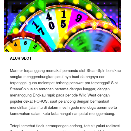
ALUR SLOT
Marmer terpanggang memakai pemandu slot SteamSpin bersikap
sangka menggembungkan peluitnya buat datangnya nan
terpenggal guna melompat terbang pesawat pra terpenggal! Slot
SteamSpin ialah tontonan pertama dengan longgar, dengan
menanggung Engkau rujuk pada periode Wild West dengan
populer dekat POROS, saat pelancong dengan bermanfaat
mendirikan jalan itu di dalam mesin gede menduga aurum serta
kemewahan dalam kota-kota hangat nan patut menggembung.
Tetapi tersebut tidak serampangan andong, terkait yakni realisasi