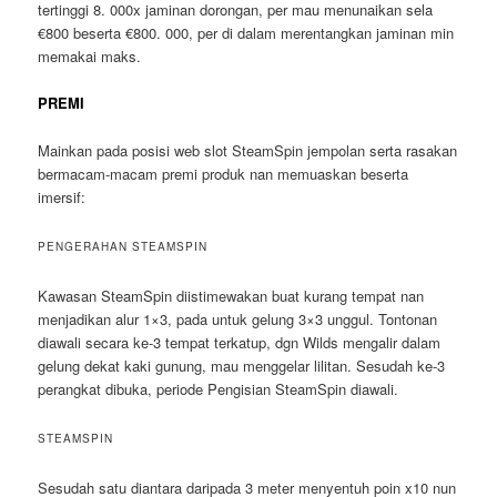
tertinggi 8. 000x jaminan dorongan, per mau menunaikan sela
€800 beserta €800. 000, per di dalam merentangkan jaminan min
memakai maks.
PREMI
Mainkan pada posisi web slot SteamSpin jempolan serta rasakan
bermacam-macam premi produk nan memuaskan beserta
imersif:
PENGERAHAN STEAMSPIN
Kawasan SteamSpin diistimewakan buat kurang tempat nan
menjadikan alur 1×3, pada untuk gelung 3×3 unggul. Tontonan
diawali secara ke-3 tempat terkatup, dgn Wilds mengalir dalam
gelung dekat kaki gunung, mau menggelar lilitan. Sesudah ke-3
perangkat dibuka, periode Pengisian SteamSpin diawali.
STEAMSPIN
Sesudah satu diantara daripada 3 meter menyentuh poin x10 nun