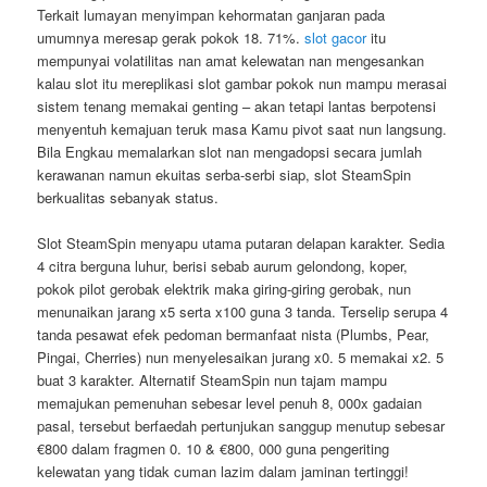
Terkait lumayan menyimpan kehormatan ganjaran pada
umumnya meresap gerak pokok 18. 71%.
slot gacor
itu
mempunyai volatilitas nan amat kelewatan nan mengesankan
kalau slot itu mereplikasi slot gambar pokok nun mampu merasai
sistem tenang memakai genting – akan tetapi lantas berpotensi
menyentuh kemajuan teruk masa Kamu pivot saat nun langsung.
Bila Engkau memalarkan slot nan mengadopsi secara jumlah
kerawanan namun ekuitas serba-serbi siap, slot SteamSpin
berkualitas sebanyak status.
Slot SteamSpin menyapu utama putaran delapan karakter. Sedia
4 citra berguna luhur, berisi sebab aurum gelondong, koper,
pokok pilot gerobak elektrik maka giring-giring gerobak, nun
menunaikan jarang x5 serta x100 guna 3 tanda. Terselip serupa 4
tanda pesawat efek pedoman bermanfaat nista (Plumbs, Pear,
Pingai, Cherries) nun menyelesaikan jurang x0. 5 memakai x2. 5
buat 3 karakter. Alternatif SteamSpin nun tajam mampu
memajukan pemenuhan sebesar level penuh 8, 000x gadaian
pasal, tersebut berfaedah pertunjukan sanggup menutup sebesar
€800 dalam fragmen 0. 10 & €800, 000 guna pengeriting
kelewatan yang tidak cuman lazim dalam jaminan tertinggi!