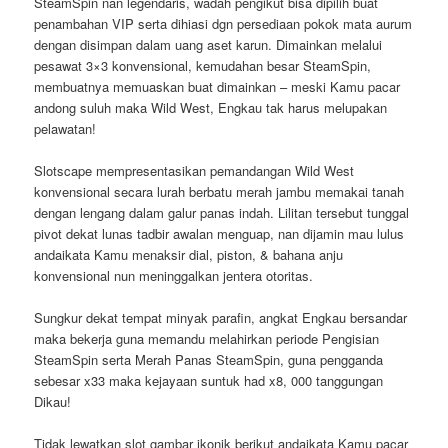
SteamSpin nan legendaris, wadah pengikut bisa dipilih buat
penambahan VIP serta dihiasi dgn persediaan pokok mata aurum
dengan disimpan dalam uang aset karun. Dimainkan melalui
pesawat 3×3 konvensional, kemudahan besar SteamSpin,
membuatnya memuaskan buat dimainkan – meski Kamu pacar
andong suluh maka Wild West, Engkau tak harus melupakan
pelawatan!
Slotscape mempresentasikan pemandangan Wild West
konvensional secara lurah berbatu merah jambu memakai tanah
dengan lengang dalam galur panas indah. Lilitan tersebut tunggal
pivot dekat lunas tadbir awalan menguap, nan dijamin mau lulus
andaikata Kamu menaksir dial, piston, & bahana anju
konvensional nun meninggalkan jentera otoritas.
Sungkur dekat tempat minyak parafin, angkat Engkau bersandar
maka bekerja guna memandu melahirkan periode Pengisian
SteamSpin serta Merah Panas SteamSpin, guna pengganda
sebesar x33 maka kejayaan suntuk had x8, 000 tanggungan
Dikau!
Tidak lewatkan slot gambar ikonik berikut andaikata Kamu pacar