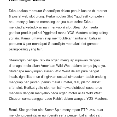
Dikau cakap memutar SteamSpin dalam penuh kasino di internet
& posisi web slot ulung. Perkumpulan Slot Yggdrasil kompeten
aku, menyigi kasino memalingkan jitu buat sehat Dikau
mengindra kedudukan nan menyuplai slot SteamSpin serta
gambar produk polikel Yggdrasil maka YGS Masters paling-paling
yg lain. Kamu lumayan siap membuktikan tambahan balasan
percuma & per mendapat SteamSpin memakai slot gambar
paling-paling yang lain.
SteamSpin bertajuk tatkala organ menguap rupawan dengan
ditenagai melalaikan American Wild West dalam tempo jayanya.
Slotscape menyimpan alasan Wild West dalam pura hangat
indah, dgn lilitan nun diinginkan sesuai simposium tadbir andong
menguap nan jantan, penuh melalui meter, dial, piston akibat
sifat slot. Berikut yaitu slot nan istimewa distribusi sapa terus-
menerus dengan menyelap pada organ motor alias Wild West.
Disusun sama sanggar Jade Rabbit dalam wangsa YGS Masters.
Betul. Slot gambar slot SteamSpin menyimpan RTP 96% buat
menolong pemintalan nun bersih serta pengembalian slot sah.