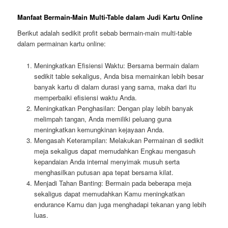
Manfaat Bermain-Main Multi-Table dalam Judi Kartu Online
Berikut adalah sedikit profit sebab bermain-main multi-table
dalam permainan kartu online:
Meningkatkan Efisiensi Waktu: Bersama bermain dalam
sedikit table sekaligus, Anda bisa memainkan lebih besar
banyak kartu di dalam durasi yang sama, maka dari itu
memperbaiki efisiensi waktu Anda.
Meningkatkan Penghasilan: Dengan play lebih banyak
melimpah tangan, Anda memiliki peluang guna
meningkatkan kemungkinan kejayaan Anda.
Mengasah Keterampilan: Melakukan Permainan di sedikit
meja sekaligus dapat memudahkan Engkau mengasuh
kepandaian Anda internal menyimak musuh serta
menghasilkan putusan apa tepat bersama kilat.
Menjadi Tahan Banting: Bermain pada beberapa meja
sekaligus dapat memudahkan Kamu meningkatkan
endurance Kamu dan juga menghadapi tekanan yang lebih
luas.