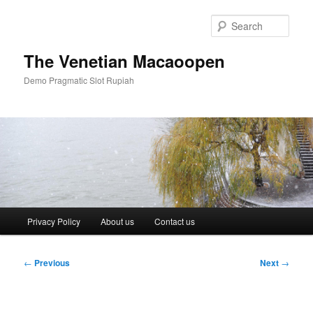
Skip
to
Sear
primary
content
The Venetian Macaoopen
Demo Pragmatic Slot Rupiah
Main
Privacy Policy
About us
Contact us
menu
Post
←
Previous
Next
→
navigation