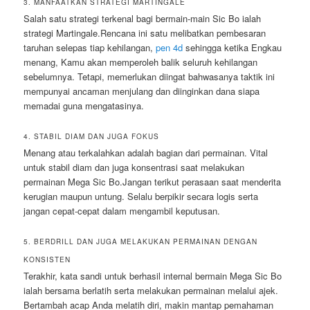
3. MANFAATKAN STRATEGI MARTINGALE
Salah satu strategi terkenal bagi bermain-main Sic Bo ialah
strategi Martingale.Rencana ini satu melibatkan pembesaran
taruhan selepas tiap kehilangan,
pen 4d
sehingga ketika Engkau
menang, Kamu akan memperoleh balik seluruh kehilangan
sebelumnya. Tetapi, memerlukan diingat bahwasanya taktik ini
mempunyai ancaman menjulang dan diinginkan dana siapa
memadai guna mengatasinya.
4. STABIL DIAM DAN JUGA FOKUS
Menang atau terkalahkan adalah bagian dari permainan. Vital
untuk stabil diam dan juga konsentrasi saat melakukan
permainan Mega Sic Bo.Jangan terikut perasaan saat menderita
kerugian maupun untung. Selalu berpikir secara logis serta
jangan cepat-cepat dalam mengambil keputusan.
5. BERDRILL DAN JUGA MELAKUKAN PERMAINAN DENGAN
KONSISTEN
Terakhir, kata sandi untuk berhasil internal bermain Mega Sic Bo
ialah bersama berlatih serta melakukan permainan melalui ajek.
Bertambah acap Anda melatih diri, makin mantap pemahaman