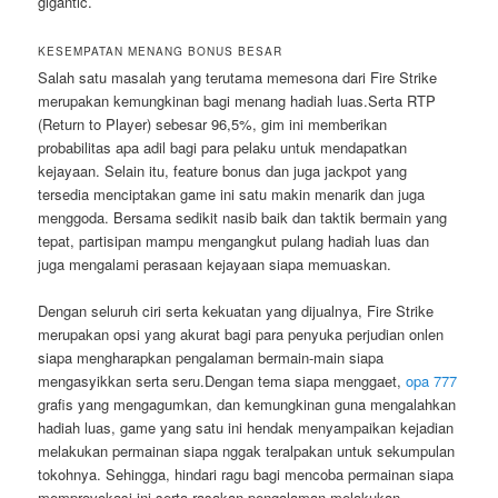
gigantic.
KESEMPATAN MENANG BONUS BESAR
Salah satu masalah yang terutama memesona dari Fire Strike
merupakan kemungkinan bagi menang hadiah luas.Serta RTP
(Return to Player) sebesar 96,5%, gim ini memberikan
probabilitas apa adil bagi para pelaku untuk mendapatkan
kejayaan. Selain itu, feature bonus dan juga jackpot yang
tersedia menciptakan game ini satu makin menarik dan juga
menggoda. Bersama sedikit nasib baik dan taktik bermain yang
tepat, partisipan mampu mengangkut pulang hadiah luas dan
juga mengalami perasaan kejayaan siapa memuaskan.
Dengan seluruh ciri serta kekuatan yang dijualnya, Fire Strike
merupakan opsi yang akurat bagi para penyuka perjudian onlen
siapa mengharapkan pengalaman bermain-main siapa
mengasyikkan serta seru.Dengan tema siapa menggaet,
opa 777
grafis yang mengagumkan, dan kemungkinan guna mengalahkan
hadiah luas, game yang satu ini hendak menyampaikan kejadian
melakukan permainan siapa nggak teralpakan untuk sekumpulan
tokohnya. Sehingga, hindari ragu bagi mencoba permainan siapa
memprovokasi ini serta rasakan pengalaman melakukan