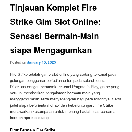
Tinjauan Komplet Fire
Strike Gim Slot Online:
Sensasi Bermain-Main
siapa Mengagumkan
Posted on
January 15, 2025
Fire Strike adalah game slot online yang sedang terkenal pada
golongan penggemar perjudian onlen pada seluruh dunia.
Diperluas dengan pemasok terkenal Pragmatic Play, game yang
satu ini memberikan pengalaman bermain-main yang
menggembirakan serta menyenangkan bagi para tokohnya. Serta
judul siapa berorientasi di api dan keberuntungan, Fire Strike
menawarkan kesempatan untuk menang hadiah luas bersama
hormon apa menjulang.
Fitur Bermain Fire Strike