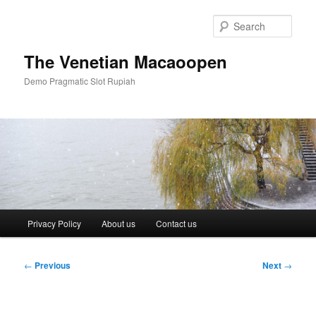
Skip
to
Sear
primary
content
The Venetian Macaoopen
Demo Pragmatic Slot Rupiah
Main
Privacy Policy
About us
Contact us
menu
Post
←
Previous
Next
→
navigation