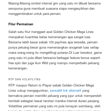
Masing-Masing simbol internal gim yang satu ini dibuat bersama
sempurna guna membuat suasana siapa mengasyikkan dan
menggembirakan untuk para pemain.
Fitur Permainan
Salah satu fitur menggaet asal Golden Chicken Mega Lines
merupakan kuantitas batas kemenangan apa sangat luas.
Bersama lebih besar sebab 100 paylines apa tersedia, pemain
punya peluang besar guna memenangkan anugerah luas setiap
masa orang-orang itu mengelilingi putaran.Di Luar tersebut, game
yang satu ini pula diberi bersama berbagai feature bonus seperti
free spin dan juga ikon Wild yang mampu memperbaiki peluang
kemenangan.
RTP DAN VOLATILITAS
RTP maupun Return to Player sebab Golden Chicken Mega
Lines cukup mengagumkan,
sensa69 link alternatif
yang
bermakna pemain memiliki peluang yang jujur untuk memperoleh
kembali sebagian besar taruhan mereka internal durasi panjang.
Volatilitas permainan yang satu ini pula lumayan seimbang, oleh