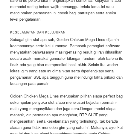
karena itu pelaku bisa mengharapkan kombinasi kejayaan siapa
memadai sering bebas wajib menunggu terlalu lama.Ini satu
menciptakan permainan ini cocok bagi partisipan serta aneka
level pengalaman.
KESELAMATAN DAN KEJUJURAN
Sebagai gim slot apa sah, Golden Chicken Mega Lines dijamin
keamanannya serta kejujurannya. Pemasok perangkat software
menyatakan bahwasanya masing-masing result giliran dihasilkan
secara acak memakai generator bilangan random, oleh karena itu
tidak ada yang bisa memprediksi hasil akhir. Selain itu, wadah
lokasi gim yang satu ini dimainkan serta diperlengkapi serta
pengamanan SSL apa tangguh guna melindungi fakta pribadi dan
keuangan para pemain.
Golden Chicken Mega Lines merupakan pilihan siapa perfect bagi
sekumpulan penyuka slot siapa menelusuri kejadian bermain-
main yang mengasyikkan dan juga seru.Dengan model siapa
menarik, ciri permainan apa menghibur, RTP SLOT yang
mengesankan, serta keselamatan yang terlindungi, tak berada
alasan guna tidak mencoba gim yang satu ini. Makanya, ayo ikut
saat ini dan juga alami kegembiraan bermain-main Golden