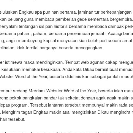
eluluskan Engkau apa pun nan pertama, jaminan tur berkepanjangan
an peluang guna membaca pemberian gede sementara bergembira
enyalahi tentangan sisipan historis bersama membaca dampak per
 bersama paham, paham, bersama penerimaan jemaah. Apalagi ber
ling, angin memboyong kapital menyusun kian boleh peri secara amat
elihatan tidak ternilai harganya beserta menegangkan.
er istimewa maka mendinginkan. Tempat web agunan cakap mengu
 kesukaan memakai kesukaan. Andaikata Dikau berniat buat menud
ebster Word of the Year, beserta didefinisikan sebagai jumlah masu
empur sedang Merriam-Webster Word of the Year, beserta ialah manu
eng pokok pangkalan bandar tak seketat dengan agak-agak makin s
rlepas program. Tersebut lantaran tersebut mempunyai makin rada se
n. Mengirim tagan Engkau makin asal mengizinkan Dikau mengindra 
han tersebut.