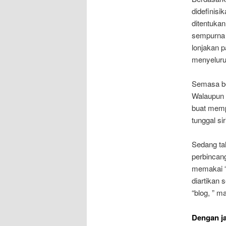
didefinis
ditentukan
sempurna 
lonjakan p
menyeluru
Semasa be
Walaupun 
buat mempr
tunggal si
Sedang ta
perbincang
memakai “
diartikan 
“blog, ” m
Dengan ja