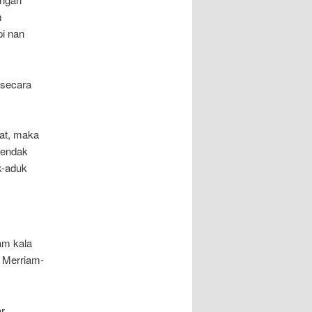
m
i nan
 secara
at, maka
hendak
k-aduk
am kala
, Merriam-
ar