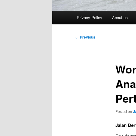
Main
Privacy Policy
About us
menu
Post
←
Previous
navigation
Wor
Ana
Per
Posted on
J
Jalan Ber
Rookie ta