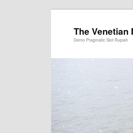
Skip
to
primary
The Venetian
content
Demo Pragmatic Slot Rupiah