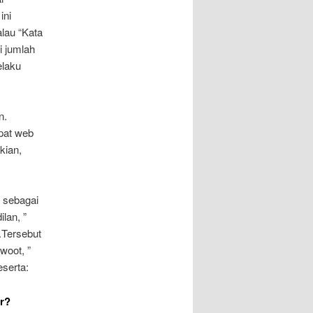
ini
alau “Kata
i jumlah
elaku
n.
pat web
kian,
 sebagai
lan, ”
.Tersebut
woot, ”
eserta:
r?