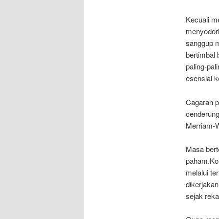
Kecuali m
menyodork
sanggup m
bertimbal
paling-pa
esensial k
Cagaran p
cenderung
Merriam-W
Masa bert
paham.Kor
melalui te
dikerjaka
sejak reka