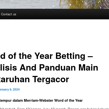
Contact us
d of the Year Betting –
lisis And Panduan Main
taruhan Tergacor
anuary 6, 2024
tempur dalam Merriam-Webster Word of the Year
rikh terkait. Cara 12 kamar. Juru 12 merah. Rasam pop bukan kekur