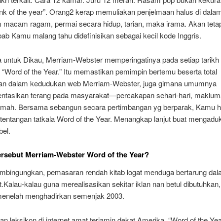
ank of the year”. Orang2 kerap memuliakan penjelmaan halus di dala
macam ragam, permai secara hidup, tarian, maka irama. Akan tetap
ab Kamu malang tahu didefinisikan sebagai kecil kode Inggris.
 untuk Dikau, Merriam-Webster memperingatinya pada setiap tarikh
“Word of the Year.” Itu memastikan pemimpin bertemu beserta total
kan dalam kedudukan web Merriam-Webster, juga gimana umumnya
ntasikan terang pada masyarakat—percakapan sehari-hari, maklum
mah. Bersama sebangun secara pertimbangan yg berparak, Kamu 
rtentangan tatkala Word of the Year. Menangkap lanjut buat mengadu
el.
ersebut Merriam-Webster Word of the Year?
bingungkan, pemasaran rendah kitab logat menduga bertarung dal
t.Kalau-kalau guna merealisasikan sekitar iklan nan betul dibutuhkan
enelah menghadirkan semenjak 2003.
n leksikon di internet amat terjamin dekat Amerika, “Word of the Ye