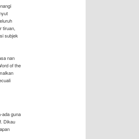
nangi
nyut
eluruh
tiruan,
si subjek
asa nan
ord of the
amalkan
cuali
a-ada guna
. Dikau
rapan