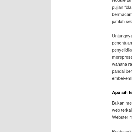
pujian “bl
bermacam 
jumlah seb
Untungnya
penentuan 
penyelidi
mereprese
wahana ra
pandai be
embel-emb
Apa sih t
Bukan mem
web terkai
Webster m
Berdasarka