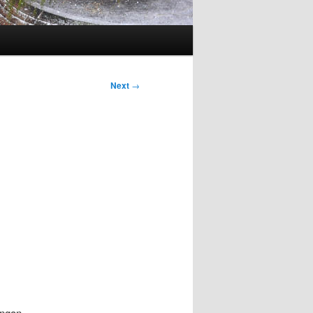
Next
→
angan