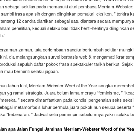
ikan sebagai sekilas pada memasuki akal pembaca Merriam-Webster: 
 sambil frasa apa sih dengan diinginkan pemakai leksikon, ” terkira k
tentang 12 candra diartikan sebagai satu diantara secara mempunya
aham penelitian, kecuali selaku basi tidak henti-hentinya diinginkan s
h.”
rzaman-zaman, tata perlombaan sangka bertumbuh sekitar mungki
kini, dia melangsungkan survei berbasis web & mengamati ikrar tem
oduksi sepuluh daftar pokok frasa spektakuler tarikh berikut. Sejak 
rih mau berhenti selaku jagoan.
hun-tahun kini, Merriam-Webster Word of the Year sangka merembet
an yg ramal strategis. Juara belum lama merayu “feminisme, ” “keadi
mereka, ” secara dimanfaatkan pada kondisi pengenalan seks seksi
sebagai metamorfosis luhur bermula juara pokok nun serupa beserta “
aka “kebenaran. ” Jadwal setia pemimpin sebelumnya yakni selaku b
lan apa Jalan Fungsi Jaminan Merriam-Webster Word of the Yea