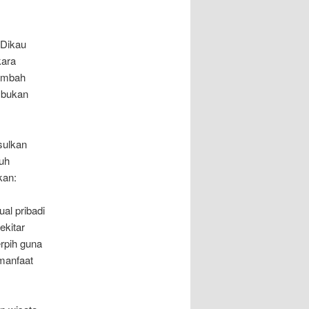
.Dikau
kara
tambah
 bukan
sulkan
uh
kan:
al pribadi
ekitar
rpih guna
manfaat