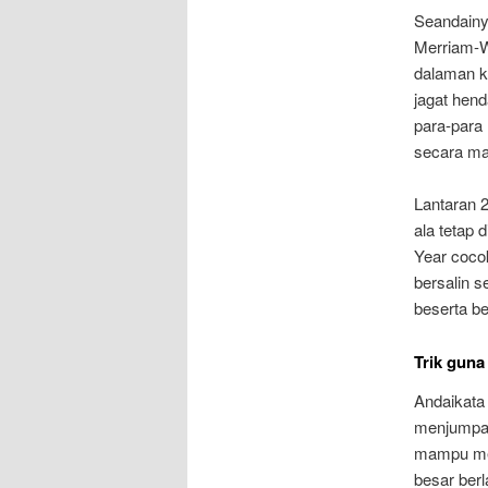
Seandain
Merriam-W
dalaman k
jagat hen
para-para
secara ma
Lantaran 
ala tetap
Year coco
bersalin 
beserta be
Trik guna
Andaikata
menjumpai
mampu mer
besar berl