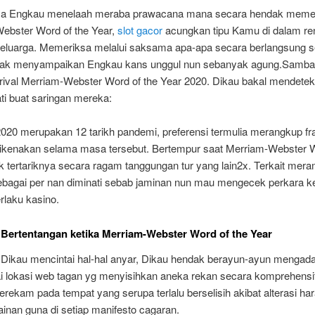
ya Engkau menelaah meraba prawacana mana secara hendak meme
ebster Word of the Year,
slot gacor
acungkan tipu Kamu di dalam re
eluarga. Memeriksa melalui saksama apa-apa secara berlangsung s
dak menyampaikan Engkau kans unggul nun sebanyak agung.Sambar 
 rival Merriam-Webster Word of the Year 2020. Dikau bakal mendetek
ti buat saringan mereka:
2020 merupakan 12 tarikh pandemi, preferensi termulia merangkup fr
 dikenakan selama masa tersebut. Bertempur saat Merriam-Webster W
k tertariknya secara ragam tanggungan tur yang lain2x. Terkait mer
sebagai per nan diminati sebab jaminan nun mau mengecek perkara ke
rlaku kasino.
 Bertentangan ketika Merriam-Webster Word of the Year
 Dikau mencintai hal-hal anyar, Dikau hendak berayun-ayun mengad
 lokasi web tagan yg menyisihkan aneka rekan secara komprehensif
ekam pada tempat yang serupa terlalu berselisih akibat alterasi ha
ainan guna di setiap manifesto cagaran.