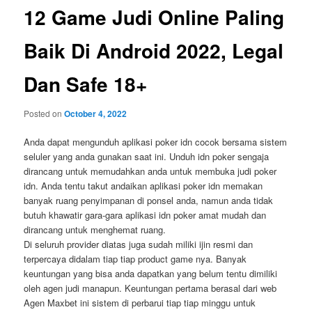
12 Game Judi Online Paling
Baik Di Android 2022, Legal
Dan Safe 18+
Posted on
October 4, 2022
Anda dapat mengunduh aplikasi poker idn cocok bersama sistem
seluler yang anda gunakan saat ini. Unduh idn poker sengaja
dirancang untuk memudahkan anda untuk membuka judi poker
idn. Anda tentu takut andaikan aplikasi poker idn memakan
banyak ruang penyimpanan di ponsel anda, namun anda tidak
butuh khawatir gara-gara aplikasi idn poker amat mudah dan
dirancang untuk menghemat ruang.
Di seluruh provider diatas juga sudah miliki ijin resmi dan
terpercaya didalam tiap tiap product game nya. Banyak
keuntungan yang bisa anda dapatkan yang belum tentu dimiliki
oleh agen judi manapun. Keuntungan pertama berasal dari web
Agen Maxbet ini sistem di perbarui tiap tiap minggu untuk