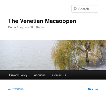
Skip
to
Sear
primary
content
The Venetian Macaoopen
Demo Pragmatic Slot Rupiah
Main
Privacy Policy
About us
Contact us
menu
Post
←
Previous
Next
→
navigation