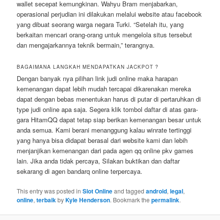
wallet secepat kemungkinan. Wahyu Bram menjabarkan,
operasional perjudian ini dilakukan melalui website atau facebook
yang dibuat seorang warga negara Turki. “Setelah itu, yang
berkaitan mencari orang-orang untuk mengelola situs tersebut
dan mengajarkannya teknik bermain,” terangnya.
BAGAIMANA LANGKAH MENDAPATKAN JACKPOT ?
Dengan banyak nya pilihan link judi online maka harapan
kemenangan dapat lebih mudah tercapai dikarenakan mereka
dapat dengan bebas menentukan harus di putar di pertaruhkan di
type judi online apa saja. Segera klik tombol daftar di atas gara-
gara HitamQQ dapat tetap siap berikan kemenangan besar untuk
anda semua. Kami berani menanggung kalau winrate tertinggi
yang hanya bisa didapat berasal dari website kami dan lebih
menjanjikan kemenangan dari pada agen qq online pkv games
lain. Jika anda tidak percaya, Silakan buktikan dan daftar
sekarang di agen bandarq online terpercaya.
This entry was posted in
Slot Online
and tagged
android
,
legal
,
online
,
terbaik
by
Kyle Henderson
. Bookmark the
permalink
.