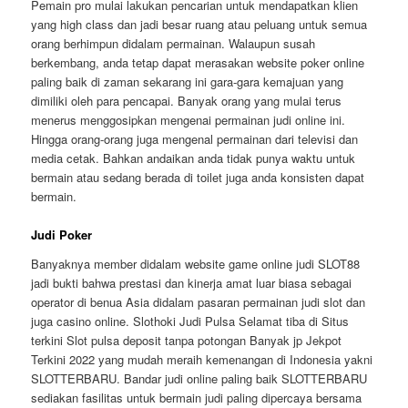
Pemain pro mulai lakukan pencarian untuk mendapatkan klien
yang high class dan jadi besar ruang atau peluang untuk semua
orang berhimpun didalam permainan. Walaupun susah
berkembang, anda tetap dapat merasakan website poker online
paling baik di zaman sekarang ini gara-gara kemajuan yang
dimiliki oleh para pencapai. Banyak orang yang mulai terus
menerus menggosipkan mengenai permainan judi online ini.
Hingga orang-orang juga mengenal permainan dari televisi dan
media cetak. Bahkan andaikan anda tidak punya waktu untuk
bermain atau sedang berada di toilet juga anda konsisten dapat
bermain.
Judi Poker
Banyaknya member didalam website game online judi SLOT88
jadi bukti bahwa prestasi dan kinerja amat luar biasa sebagai
operator di benua Asia didalam pasaran permainan judi slot dan
juga casino online. Slothoki Judi Pulsa Selamat tiba di Situs
terkini Slot pulsa deposit tanpa potongan Banyak jp Jekpot
Terkini 2022 yang mudah meraih kemenangan di Indonesia yakni
SLOTTERBARU. Bandar judi online paling baik SLOTTERBARU
sediakan fasilitas untuk bermain judi paling dipercaya bersama