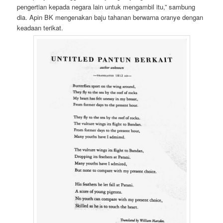
pengertian kepada negara lain untuk mengambil itu,” sambung
dia. Apin BK mengenakan baju tahanan berwarna oranye dengan
keadaan terikat.