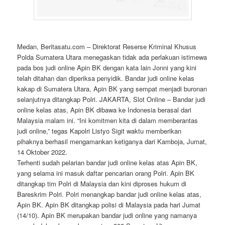
Medan, Beritasatu.com – Direktorat Reserse Kriminal Khusus
Polda Sumatera Utara menegaskan tidak ada perlakuan istimewa
pada bos judi online Apin BK dengan kata lain Jonni yang kini
telah ditahan dan diperiksa penyidik. Bandar judi online kelas
kakap di Sumatera Utara, Apin BK yang sempat menjadi buronan
selanjutnya ditangkap Polri. JAKARTA, Slot Online – Bandar judi
online kelas atas, Apin BK dibawa ke Indonesia berasal dari
Malaysia malam ini. “Ini komitmen kita di dalam memberantas
judi online,” tegas Kapolri Listyo Sigit waktu memberikan
pihaknya berhasil mengamankan ketiganya dari Kamboja, Jumat,
14 Oktober 2022.
Terhenti sudah pelarian bandar judi online kelas atas Apin BK,
yang selama ini masuk daftar pencarian orang Polri. Apin BK
ditangkap tim Polri di Malaysia dan kini diproses hukum di
Bareskrim Polri. Polri menangkap bandar judi online kelas atas,
Apin BK. Apin BK ditangkap polisi di Malaysia pada hari Jumat
(14/10). Apin BK merupakan bandar judi online yang namanya