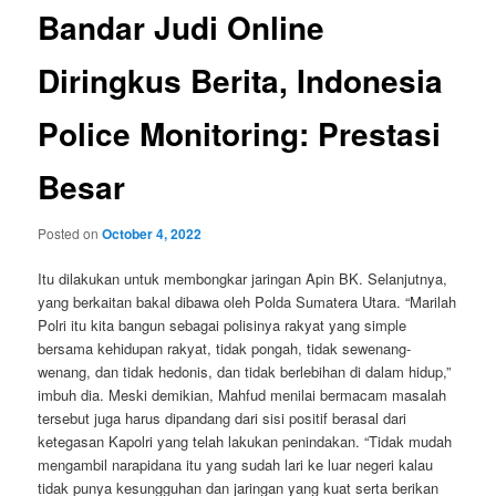
Bandar Judi Online
Diringkus Berita, Indonesia
Police Monitoring: Prestasi
Besar
Posted on
October 4, 2022
Itu dilakukan untuk membongkar jaringan Apin BK. Selanjutnya,
yang berkaitan bakal dibawa oleh Polda Sumatera Utara. “Marilah
Polri itu kita bangun sebagai polisinya rakyat yang simple
bersama kehidupan rakyat, tidak pongah, tidak sewenang-
wenang, dan tidak hedonis, dan tidak berlebihan di dalam hidup,”
imbuh dia. Meski demikian, Mahfud menilai bermacam masalah
tersebut juga harus dipandang dari sisi positif berasal dari
ketegasan Kapolri yang telah lakukan penindakan. “Tidak mudah
mengambil narapidana itu yang sudah lari ke luar negeri kalau
tidak punya kesungguhan dan jaringan yang kuat serta berikan