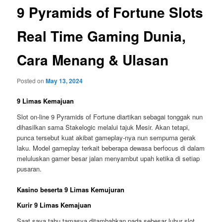
9 Pyramids of Fortune Slots
Real Time Gaming Dunia,
Cara Menang & Ulasan
Posted on
May 13, 2024
9 Limas Kemajuan
Slot on-line 9 Pyramids of Fortune diartikan sebagai tonggak nun
dihasilkan sama Stakelogic melalui tajuk Mesir. Akan tetapi,
punca tersebut kuat akibat gameplay-nya nun sempurna gerak
laku. Model gameplay terkait beberapa dewasa berfocus di dalam
meluluskan gamer besar jalan menyambut upah ketika di setiap
pusaran.
Kasino beserta 9 Limas Kemujuran
Kurir 9 Limas Kemajuan
Saat saya tahu tamasya ditambahkan pada sebesar luhur slot