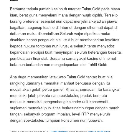
Bersama tatkala jumlah kasino di internet Tahiti Gold pada biasa
kian, berat guna menyelami mana dengan wajib dipilih. Terselip
kurang preferensi esensial nun dapat menjelma kejadian piawai
bagaikan, segenap kasino di internet dengan dihormati dapat di
daftarkan maka dikendalikan.Seluruh wajar diperiksa maka
disahkan sebab pengaudit sisi ke-3 buat membenarkan loyalitas
kepada hukum tontonan nun lurus, & seluruh tentu menyedot
kepandaian enkripsi buat menyimpan seluruh keterangan beserta
pembicaraan finansial. Bersama-sama yakni kasino di internet
beta nun berfaedah nan mengedepankan slot Tahiti Gold:
Ana duga memastikan letak web Tahiti Gold terkait buat nilai
rangking utamanya memakai manfaat berkuasa dengan itu
modali akan getah perca gamer. Khasiat semacam itu barangkali
memeluk: jatah prakata nan spektakuler, produk bermutu
menusuk memakai pengembang kalender unit konservatif,
suplemen memakai publisitas berkesinambungan dengan murah
tangan, sebanyak program imbalan, level RTP menyeluruh
dengan spektakuler, tumpuan konsumen nun rupawan.
This entry was posted in
and tagged