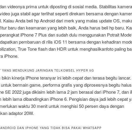
 dan videonya prima untuk diposting di sosial media. Stabilitas kamer
deo juga stabil agar terlihat seperti direkam bersama dengan kame
al. Kalau Anda beli hp Android dari merk yang malas update OS, mak
fitur baru dan keamanan yang lebih baik, Anda harus beli hp baru. K
perangkat iPhone 7 Plus dan sudah dulu menggunakan Potrait Mode? 
dapatkan pembaruan di rilis iOS 11 bersama dengan kehadiran mode
ilization, True Tone flash dan HDR untuk menghasilkanfoto paling ba
ra iPhone.
 YANG MENDUKUNG JARINGAN TELKOMSEL HYPER 5G
 bikin kinerja iPhone teranyar ini lebih cepat dan terasa begitu lancar.
untuk bermain game, performa grafis yang diprosesnya begitu halus.
e SE 2022 juga diklaim lebih lama 2 jam berasal dari iPhone 7, dan 
m lebih lama dibandingkan iPhone 6. Pengisian daya jadi lebih cepat y
erlukan waktu 30 menit untuk menghisi 50 persen daya dengan
kan adaptor 20W.
 ANDROID DAN IPHONE YANG TIDAK BISA PAKAI WHATSAPP