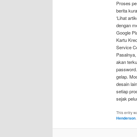
Proses pen
berita kur
‘Lihat art
dengan me
Google Pla
Kartu Kre
Service C
Pasalnya, 
akan terk
password.
gelap. Mo
desain lai
setiap pro
sejak pel
This entry w
Henderson