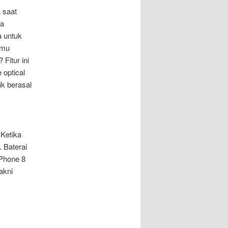
a saat
ra
a untuk
amu
Fitur ini
 optical
ik berasal
 Ketika
 Baterai
iPhone 8
akni