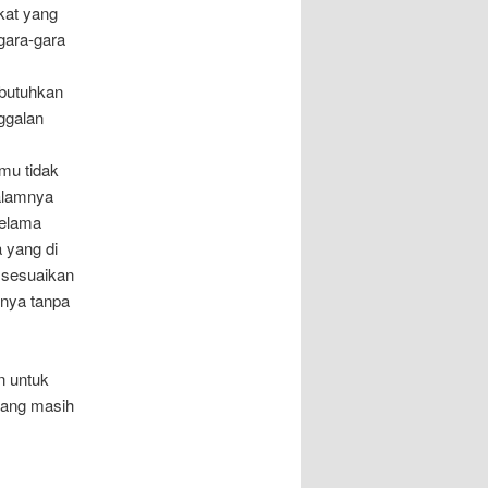
kat yang
gara-gara
 butuhkan
ggalan
amu tidak
alamnya
selama
 yang di
 sesuaikan
inya tanpa
n untuk
yang masih