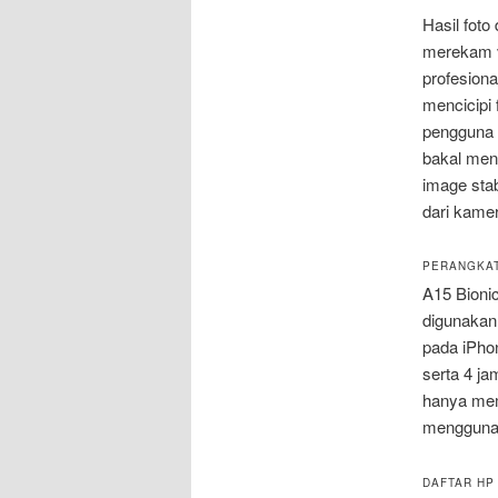
Hasil foto
merekam vi
profesion
mencicipi 
pengguna 
bakal men
image stab
dari kame
PERANGKAT
A15 Bionic
digunakan 
pada iPhon
serta 4 ja
hanya mem
mengguna
DAFTAR HP