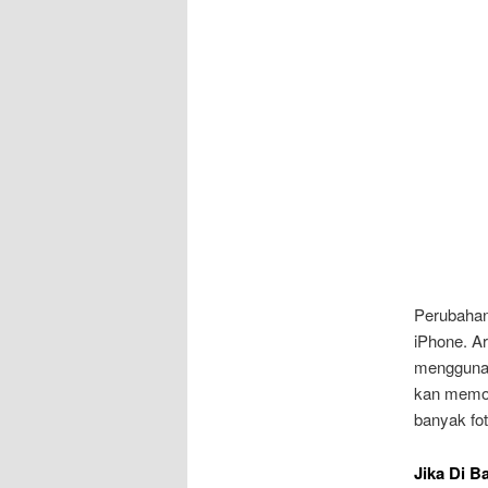
Perubahan 
iPhone. A
menggunak
kan memor
banyak fot
Jika Di B