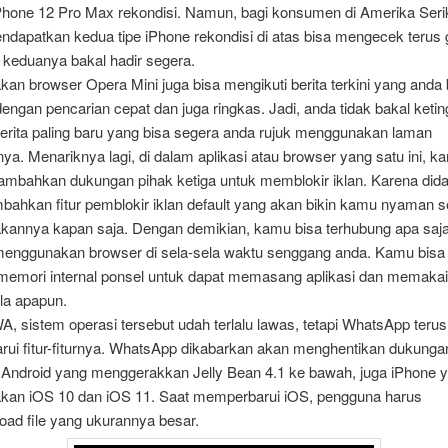
hone 12 Pro Max rekondisi. Namun, bagi konsumen di Amerika Seri
endapatkan kedua tipe iPhone rekondisi di atas bisa mengecek terus 
 keduanya bakal hadir segera.
an browser Opera Mini juga bisa mengikuti berita terkini yang anda
ngan pencarian cepat dan juga ringkas. Jadi, anda tidak bakal ketin
berita paling baru yang bisa segera anda rujuk menggunakan laman
ya. Menariknya lagi, di dalam aplikasi atau browser yang satu ini, k
ambahkan dukungan pihak ketiga untuk memblokir iklan. Karena did
mbahkan fitur pemblokir iklan default yang akan bikin kamu nyaman 
annya kapan saja. Dengan demikian, kamu bisa terhubung apa saja
enggunakan browser di sela-sela waktu senggang anda. Kamu bisa
 memori internal ponsel untuk dapat memasang aplikasi dan memaka
la apapun.
, sistem operasi tersebut udah terlalu lawas, tetapi WhatsApp terus
ui fitur-fiturnya. WhatsApp dikabarkan akan menghentikan dukunga
 Android yang menggerakkan Jelly Bean 4.1 ke bawah, juga iPhone 
an iOS 10 dan iOS 11. Saat memperbarui iOS, pengguna harus
ad file yang ukurannya besar.