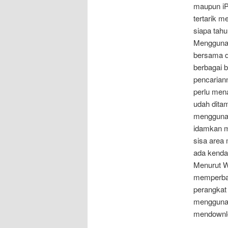
maupun iP
tertarik m
siapa tahu
Menggunak
bersama de
berbagai 
pencariann
perlu men
udah dita
menggunak
idamkan m
sisa area
ada kenda
Menurut WA
memperbar
perangkat
menggunak
mendownlo