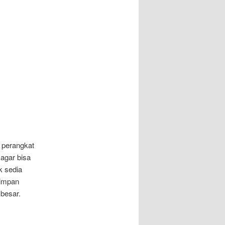
a perangkat
agar bisa
k sedia
yimpan
 besar.