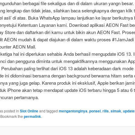
gunduhan berbagai file sekaligus dan di dalam ukuran yangn besar. A
ang lengkap dan tidak jelas, silahkan baca selengkapnya dengan klik 
ikel asli’ di atas. Buka WhatsApp lampau lanjutkan ke layar berikutny
nyetujui Ketentuan Layanan kami. Download aplikasi AEON Fast ber
y Store dan daftarkan diri kamu untuk bikin akun AEON Fast. Proses
dit AEON mudah & dapat diajukan di dalam waktu proses #1JamJad
ounter AEON Mall.
ketiga hal ini diperlukan sehabis Anda berhasil mengupdate iOS 13. 
unci dan pengguna diminta untuk mengaktifkannya menggunakan App
 Perubahan paling terlihat dari iOS 13 adalah keberadaan dark mode
de ini didominasi bersama dengan background berwarna hitam serta
nnya yang juga gelap. Karena produk ini eksklusif, Apple berikan jam
duk iPhone akan tetap mendapat update iOS terbaru hingga 5 atau 6 
uncuran pertamanya.
as posted in
Slot Online
and tagged
mengantonginya
,
ponsel
,
rilis
,
simak
,
update
. Bookmark the
permalink
.