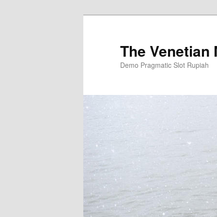
Skip
to
primary
The Venetian
content
Demo Pragmatic Slot Rupiah