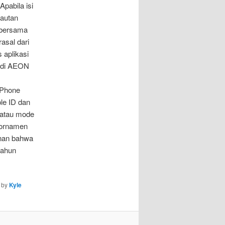
pabila isi
tautan
a bersama
asal dari
 aplikasi
i di AEON
IPhone
le ID dan
 atau mode
 ornamen
inan bahwa
tahun
by
Kyle