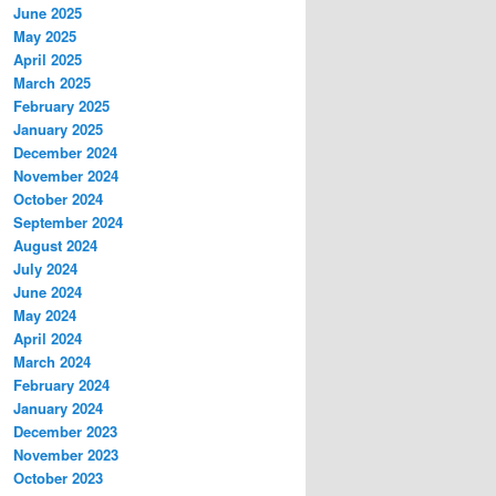
June 2025
May 2025
April 2025
March 2025
February 2025
January 2025
December 2024
November 2024
October 2024
September 2024
August 2024
July 2024
June 2024
May 2024
April 2024
March 2024
February 2024
January 2024
December 2023
November 2023
October 2023