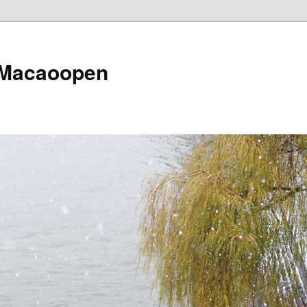
 Macaoopen