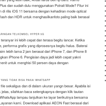
Plus dan sudah dulu menggunakan Potrait Mode? Fitur ini
di rilis iOS 11 bersama dengan kehadiran mode optical
 flash dan HDR untuk menghasilkanfoto paling baik berasal
ARINGAN TELKOMSEL HYPER 5G
 teranyar ini lebih cepat dan terasa begitu lancar. Ketika
 performa grafis yang diprosesnya begitu halus. Baterai
im lebih lama 2 jam berasal dari iPhone 7, dan iPhone 8
ngkan iPhone 6. Pengisian daya jadi lebih cepat yakni
enit untuk menghisi 50 persen daya dengan
 YANG TIDAK BISA PAKAI WHATSAPP
ile sekaligus dan di dalam ukuran yangn besar. Apabila isi
k jelas, silahkan baca selengkapnya dengan klik tautan
Buka WhatsApp lampau lanjutkan ke layar berikutnya bersama
Layanan kami. Download aplikasi AEON Fast berasal dari