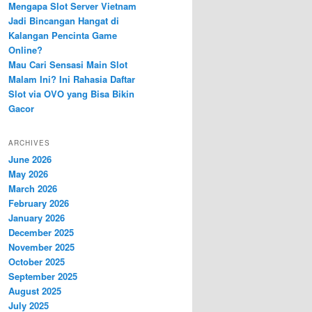
Mengapa Slot Server Vietnam
Jadi Bincangan Hangat di
Kalangan Pencinta Game
Online?
Mau Cari Sensasi Main Slot
Malam Ini? Ini Rahasia Daftar
Slot via OVO yang Bisa Bikin
Gacor
ARCHIVES
June 2026
May 2026
March 2026
February 2026
January 2026
December 2025
November 2025
October 2025
September 2025
August 2025
July 2025