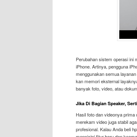
Perubahan sistem operasi ini 
iPhone. Artinya, pengguna iPh
menggunakan semua layanan iP
kan memori eksternal layakny
banyak foto, video, atau dokum
Jika Di Bagian Speaker, Sert
Hasil foto dan videonya prima 
merekam video juga stabil aga
profesional. Kalau Anda beli 
mencicipi fitur baru dan keam