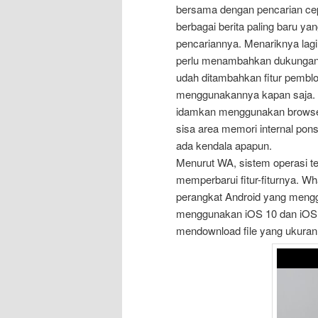
bersama dengan pencarian cepa
berbagai berita paling baru y
pencariannya. Menariknya lagi,
perlu menambahkan dukungan p
udah ditambahkan fitur pemblo
menggunakannya kapan saja. D
idamkan menggunakan browser
sisa area memori internal po
ada kendala apapun.
Menurut WA, sistem operasi te
memperbarui fitur-fiturnya. 
perangkat Android yang mengg
menggunakan iOS 10 dan iOS 
mendownload file yang ukuran