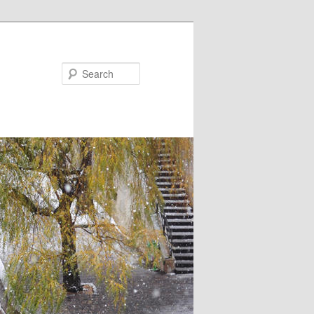
Search