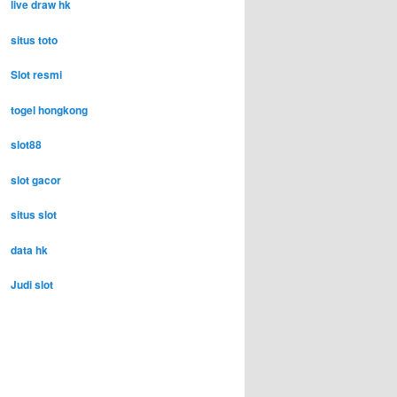
live draw hk
situs toto
Slot resmi
togel hongkong
slot88
slot gacor
situs slot
data hk
Judi slot