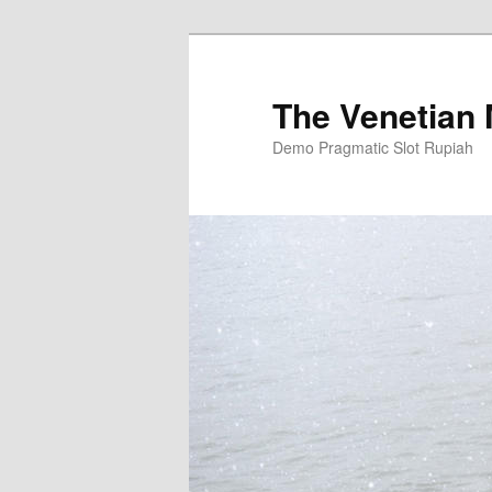
Skip
Skip
to
to
primary
secondary
The Venetian
content
content
Demo Pragmatic Slot Rupiah