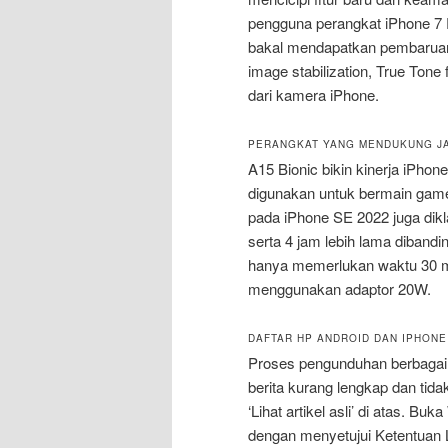
pengguna perangkat iPhone 7 
bakal mendapatkan pembaruan 
image stabilization, True Tone
dari kamera iPhone.
PERANGKAT YANG MENDUKUNG J
A15 Bionic bikin kinerja iPhone
digunakan untuk bermain game,
pada iPhone SE 2022 juga dikla
serta 4 jam lebih lama dibandi
hanya memerlukan waktu 30 m
menggunakan adaptor 20W.
DAFTAR HP ANDROID DAN IPHONE
Proses pengunduhan berbagai f
berita kurang lengkap dan tida
‘Lihat artikel asli’ di atas. 
dengan menyetujui Ketentuan 