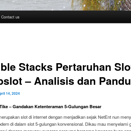
Contact us
ble Stacks Pertaruhan Slo
slot – Analisis dan Pand
pril 14, 2024
Tike – Gandakan Ketenteraman 5-Gulungan Besar
merupakan slot di internet dengan menjadikan sejak NetEnt nun men
dern di dalam slot 5-gulungan konvensional. Dikau mau menyelami
barui dengan menyapu pusaran percuma bersama kawasan buas na