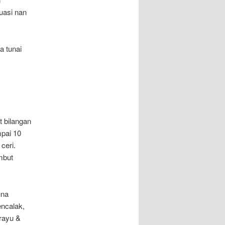
uasi nan
a tunai
 bilangan
pai 10
ceri.
mbut
una
encalak,
rayu &