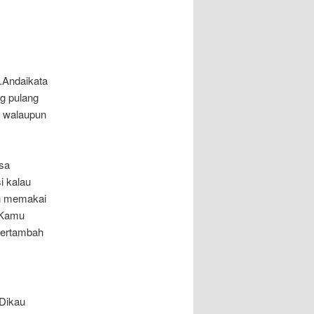
.Andaikata
g pulang
, walaupun
sa
i kalau
en memakai
 Kamu
bertambah
 Dikau