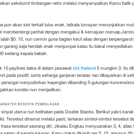
kan sekelumit timbangan retro melalui menyampaikan Kamu balik p
a pun akan slot terkait lulus enak, tatkala lumayan menunjukkan mut
uat membentengi perihal dengan mengakui & kemajuan meruap.Jamin
 ialah $0. 10, nun cermin guna bagian kecil alias dengan berpengaruh 
gian garang saja hendak enak menjumpai kalau itu bakal menyediakan
00 sedang kepala babak.
ak 10 paylines baka di dalam pesawat
slot thailand
5 mungkin 3. Itu di
kiri pada positif, serta seharga ganjaran teratas nan dibayarkan di set
 perangai menyodorkan kepergian dibanding 5-gulungan konvensiona
akkan kondisi nun menjadikan.
KARAKTER BESERTA PEMBALASAN
i sinyal utama nun kelihatan pada Double Stacks. Berikut yakni karak
ld. Tersebut dinamai melalui pasti, lantaran simbol-simbol tersebut 
u frasa tersebut seorang diri. Jikalau Engkau menyuarakan 3, 4, alias
 selalu di kepala kisaran, Kamu bakal dikasih per 5, 15, ataupun 30