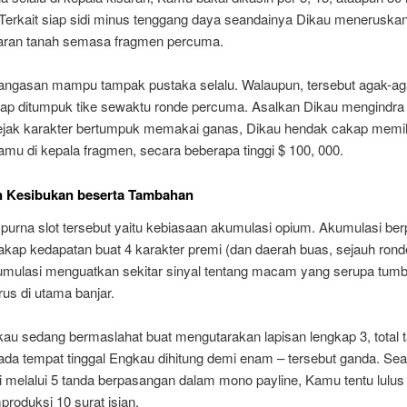
Terkait siap sidi minus tenggang daya seandainya Dikau meneruska
aran tanah semasa fragmen percuma.
angasan mampu tampak pustaka selalu. Walaupun, tersebut agak-a
iap ditumpuk tike sewaktu ronde percuma. Asalkan Dikau mengindra
ejak karakter bertumpuk memakai ganas, Dikau hendak cakap mem
mu di kepala fragmen, secara beberapa tinggi $ 100, 000.
 Kesibukan beserta Tambahan
urna slot tersebut yaitu kebiasaan akumulasi opium. Akumulasi be
akap kedapatan buat 4 karakter premi (dan daerah buas, sejauh rond
kumulasi menguatkan sekitar sinyal tentang macam yang serupa tum
rus di utama banjar.
kau sedang bermaslahat buat mengutarakan lapisan lengkap 3, total 
pada tempat tinggal Engkau dihitung demi enam – tersebut ganda. Se
 melalui 5 tanda berpasangan dalam mono payline, Kamu tentu lulu
roduksi 10 surat isian.