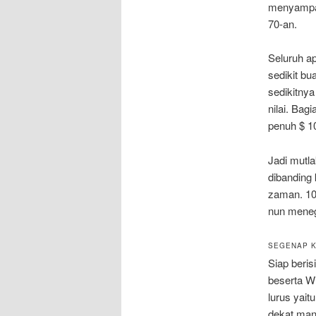
menyampai
70-an.
Seluruh ap
sedikit b
sedikitnya
nilai. Ba
penuh $ 1
Jadi mutl
dibanding 
zaman. 10
nun meneg
SEGENAP 
Siap beris
beserta Wi
lurus yait
dekat mana