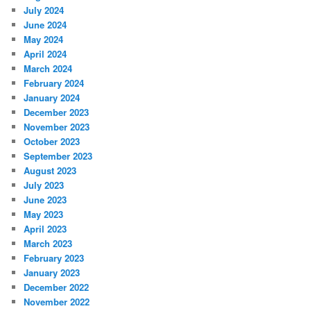
July 2024
June 2024
May 2024
April 2024
March 2024
February 2024
January 2024
December 2023
November 2023
October 2023
September 2023
August 2023
July 2023
June 2023
May 2023
April 2023
March 2023
February 2023
January 2023
December 2022
November 2022