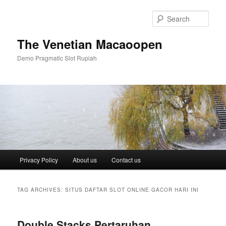
Skip
Skip
to
to
Sear
primary
secondary
content
content
The Venetian Macaoopen
Demo Pragmatic Slot Rupiah
Main
Privacy Policy
About us
Contact us
menu
TAG ARCHIVES:
SITUS DAFTAR SLOT ONLINE GACOR HARI INI
Double Stacks Pertaruhan