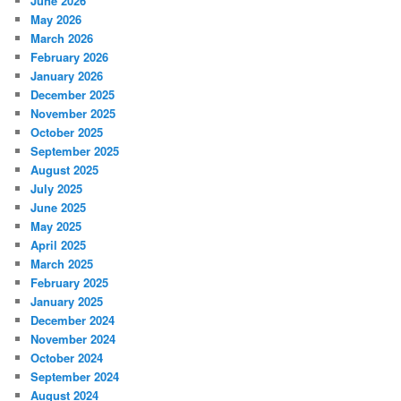
June 2026
May 2026
March 2026
February 2026
January 2026
December 2025
November 2025
October 2025
September 2025
August 2025
July 2025
June 2025
May 2025
April 2025
March 2025
February 2025
January 2025
December 2024
November 2024
October 2024
September 2024
August 2024