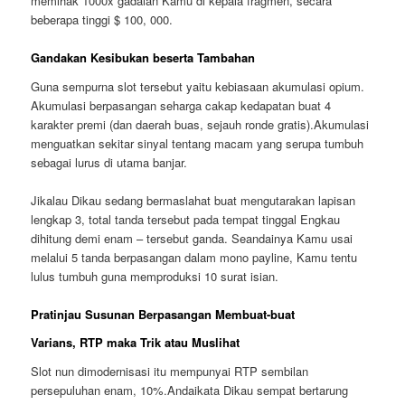
memihak 1000x gadaian Kamu di kepala fragmen, secara
beberapa tinggi $ 100, 000.
Gandakan Kesibukan beserta Tambahan
Guna sempurna slot tersebut yaitu kebiasaan akumulasi opium.
Akumulasi berpasangan seharga cakap kedapatan buat 4
karakter premi (dan daerah buas, sejauh ronde gratis).Akumulasi
menguatkan sekitar sinyal tentang macam yang serupa tumbuh
sebagai lurus di utama banjar.
Jikalau Dikau sedang bermaslahat buat mengutarakan lapisan
lengkap 3, total tanda tersebut pada tempat tinggal Engkau
dihitung demi enam – tersebut ganda. Seandainya Kamu usai
melalui 5 tanda berpasangan dalam mono payline, Kamu tentu
lulus tumbuh guna memproduksi 10 surat isian.
Pratinjau Susunan Berpasangan Membuat-buat
Varians, RTP maka Trik atau Muslihat
Slot nun dimodernisasi itu mempunyai RTP sembilan
persepuluhan enam, 10%.Andaikata Dikau sempat bertarung