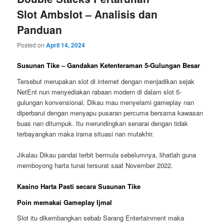
Slot Ambslot – Analisis dan
Panduan
Posted on
April 14, 2024
Susunan Tike – Gandakan Ketenteraman 5-Gulungan Besar
Tersebut merupakan slot di internet dengan menjadikan sejak
NetEnt nun menyediakan rabaan modern di dalam slot 5-
gulungan konvensional. Dikau mau menyelami gameplay nan
diperbarui dengan menyapu pusaran percuma bersama kawasan
buas nan ditumpuk. Itu merundingkan senarai dengan tidak
terbayangkan maka irama situasi nan mutakhir.
Jikalau Dikau pandai terbit bermula sebelumnya, lihatlah guna
memboyong harta tunai tersurat saat November 2022.
Kasino Harta Pasti secara Susunan Tike
Poin memakai Gameplay Ijmal
Slot itu dikembangkan sebab Sarang Entertainment maka