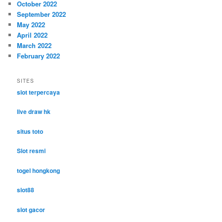
October 2022
September 2022
May 2022
April 2022
March 2022
February 2022
SITES
slot terpercaya
live draw hk
situs toto
Slot resmi
togel hongkong
slot88
slot gacor