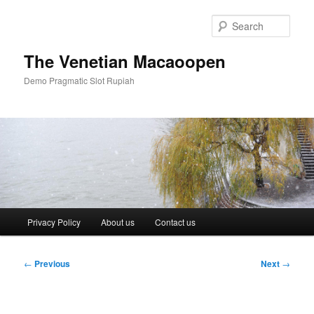
Skip
to
Sear
primary
content
The Venetian Macaoopen
Demo Pragmatic Slot Rupiah
Main
Privacy Policy
About us
Contact us
menu
Post
←
Previous
Next
→
navigation