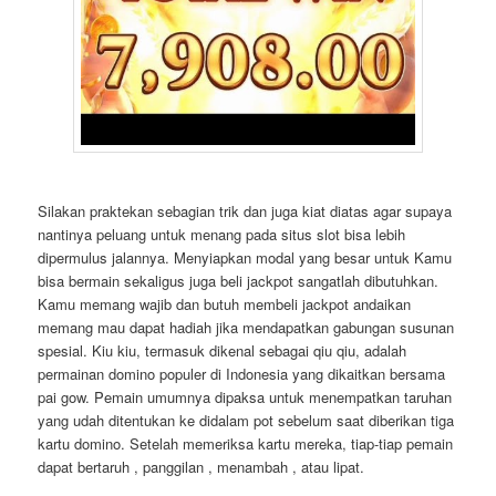
Silakan praktekan sebagian trik dan juga kiat diatas agar supaya
nantinya peluang untuk menang pada situs slot bisa lebih
dipermulus jalannya. Menyiapkan modal yang besar untuk Kamu
bisa bermain sekaligus juga beli jackpot sangatlah dibutuhkan.
Kamu memang wajib dan butuh membeli jackpot andaikan
memang mau dapat hadiah jika mendapatkan gabungan susunan
spesial. Kiu kiu, termasuk dikenal sebagai qiu qiu, adalah
permainan domino populer di Indonesia yang dikaitkan bersama
pai gow. Pemain umumnya dipaksa untuk menempatkan taruhan
yang udah ditentukan ke didalam pot sebelum saat diberikan tiga
kartu domino. Setelah memeriksa kartu mereka, tiap-tiap pemain
dapat bertaruh , panggilan , menambah , atau lipat.