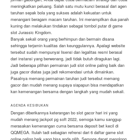
meningkatkan peluang. Salah satu mutu kunci berasal dari agen
taruhan sepak bola yang sukses adalah kekuatan untuk
menangani beragam macam taruhan. Ini menampilkan dua panah
kuning dan melakukan tindakan sebagai tombol putar di game
slot Jurassic Kingdom.
Banyak sekali orang yang berhimpun dan bermain disana
sehingga terjamin kualitas dan keunggulannya. Apalagi website
tersebut sudah mempunyai lisensi dan legalitas resmi berasal
dari instansi yang berwenang, jadi tidak butuh diragukan lagi.
Jadi beberapa pilihan permainan judi slot online paling baik dan
juga gacor diatas juga jadi rekomendasi untuk dimainkan.
Pasalnya memang permainan taruhan judi tersebut memang
gacor dan mudah menang supaya siapapun bisa mendapatkan
kan kemenangan bersama dengan langkah yang mudah sekali.
AGENDA KESIBUKAN
Dengan diberikannya keterangan bo slot gacor hari ini yang
mudah menang jackpot pg soft 2022, semoga kamu sanggup
merasakan kemenangan cuma bersama deposit bet kecil di
QQMEGA. Itulah tadi sebagian refrensi dari 6 daftar game slot
online paling baik yang bisa anda pilih. Semoga dapat menolong