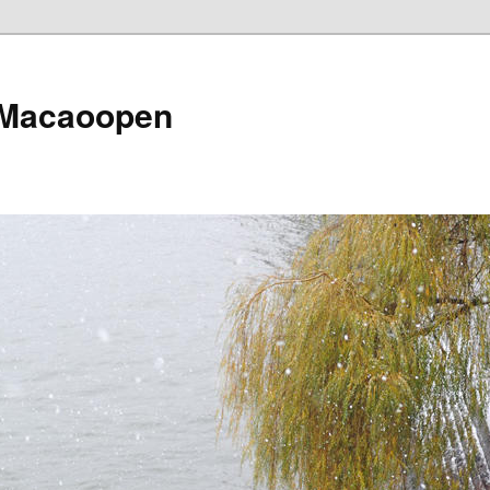
 Macaoopen