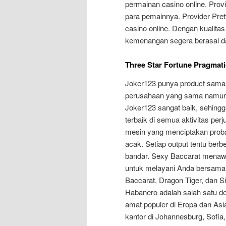
permainan casino online. Provid
para pemainnya. Provider Pret
casino online. Dengan kualita
kemenangan segera berasal da
Three Star Fortune Pragmati
Joker123 punya product sama
perusahaan yang sama namun b
Joker123 sangat baik, sehingg
terbaik di semua aktivitas perj
mesin yang menciptakan prob
acak. Setiap output tentu berb
bandar. Sexy Baccarat menawa
untuk melayani Anda bersama
Baccarat, Dragon Tiger, dan S
Habanero adalah salah satu de
amat populer di Eropa dan Asi
kantor di Johannesburg, Sofia