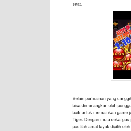
saat.
Selain permainan yang canggi
bisa dimenangkan oleh penggu
baik untuk memainkan game jud
Tiger. Dengan mutu sekaligus
pastilah amat layak dipilih ol