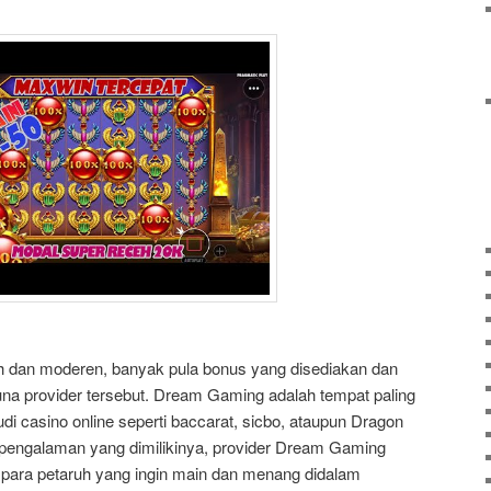
h dan moderen, banyak pula bonus yang disediakan dan
na provider tersebut. Dream Gaming adalah tempat paling
i casino online seperti baccarat, sicbo, ataupun Dragon
 pengalaman yang dimilikinya, provider Dream Gaming
eh para petaruh yang ingin main dan menang didalam