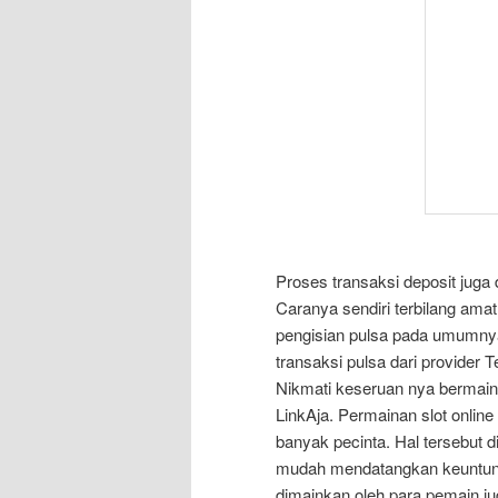
Proses transaksi deposit jug
Caranya sendiri terbilang ama
pengisian pulsa pada umumnya.
transaksi pulsa dari provider 
Nikmati keseruan nya bermain 
LinkAja. Permainan slot online
banyak pecinta. Hal tersebut d
mudah mendatangkan keuntungan
dimainkan oleh para pemain ju