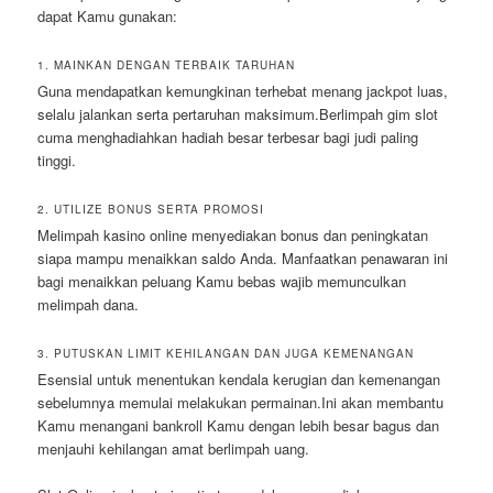
dapat Kamu gunakan:
1. MAINKAN DENGAN TERBAIK TARUHAN
Guna mendapatkan kemungkinan terhebat menang jackpot luas,
selalu jalankan serta pertaruhan maksimum.Berlimpah gim slot
cuma menghadiahkan hadiah besar terbesar bagi judi paling
tinggi.
2. UTILIZE BONUS SERTA PROMOSI
Melimpah kasino online menyediakan bonus dan peningkatan
siapa mampu menaikkan saldo Anda. Manfaatkan penawaran ini
bagi menaikkan peluang Kamu bebas wajib memunculkan
melimpah dana.
3. PUTUSKAN LIMIT KEHILANGAN DAN JUGA KEMENANGAN
Esensial untuk menentukan kendala kerugian dan kemenangan
sebelumnya memulai melakukan permainan.Ini akan membantu
Kamu menangani bankroll Kamu dengan lebih besar bagus dan
menjauhi kehilangan amat berlimpah uang.