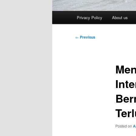
Main
Privacy Policy
About us
menu
Post
←
Previous
navigation
Men
Int
Ber
Ter
Posted on
A