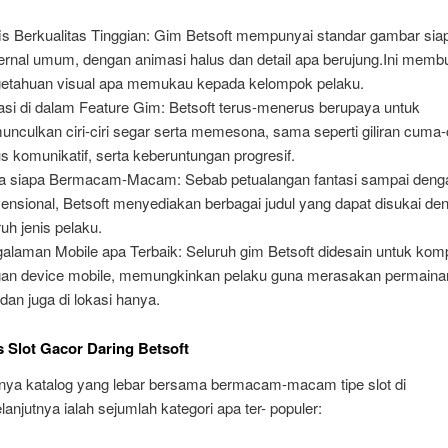
is Berkualitas Tinggian: Gim Betsoft mempunyai standar gambar sia
ernal umum, dengan animasi halus dan detail apa berujung.Ini memb
etahuan visual apa memukau kepada kelompok pelaku.
asi di dalam Feature Gim: Betsoft terus-menerus berupaya untuk
nculkan ciri-ciri segar serta memesona, sama seperti giliran cuma
s komunikatif, serta keberuntungan progresif.
 siapa Bermacam-Macam: Sebab petualangan fantasi sampai deng
ensional, Betsoft menyediakan berbagai judul yang dapat disukai de
ruh jenis pelaku.
alaman Mobile apa Terbaik: Seluruh gim Betsoft didesain untuk kompa
an device mobile, memungkinkan pelaku guna merasakan permaina
 dan juga di lokasi hanya.
s Slot Gacor Daring Betsoft
unya katalog yang lebar bersama bermacam-macam tipe slot di
elanjutnya ialah sejumlah kategori apa ter- populer: