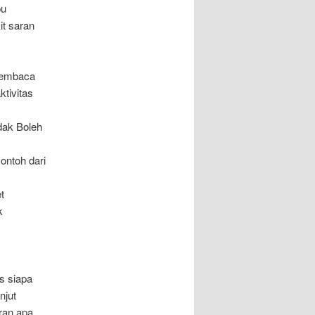
pu
t saran
 membaca
ktivitas
dak Boleh
ontoh dari
t
k
s siapa
njut
ran apa