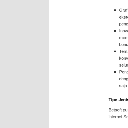
Graf
ekst
peng
Inov
memu
bonu
Tema
konv
selu
Peng
deng
saja
Tipe-Jeni
Betsoft p
internet.S