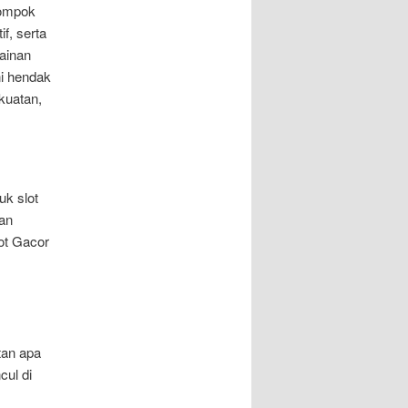
elompok
f, serta
ainan
ni hendak
kuatan,
uk slot
kan
ot Gacor
tan apa
cul di