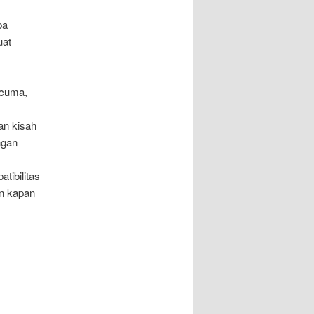
pa
uat
-cuma,
an kisah
ngan
tibilitas
n kapan