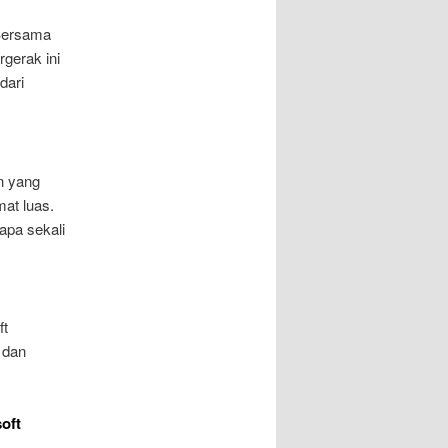
 Bersama
gerak ini
dari
n yang
at luas.
apa sekali
ft
 dan
oft