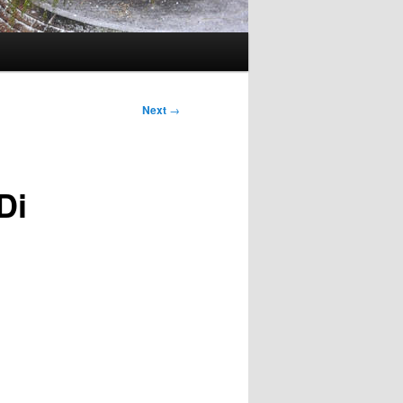
Next
→
Di