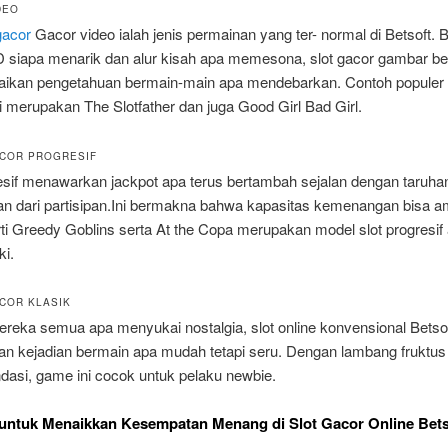
DEO
gacor
Gacor video ialah jenis permainan yang ter- normal di Betsoft.
 siapa menarik dan alur kisah apa memesona, slot gacor gambar ber
kan pengetahuan bermain-main apa mendebarkan. Contoh populer 
ni merupakan The Slotfather dan juga Good Girl Bad Girl.
ACOR PROGRESIF
resif menawarkan jackpot apa terus bertambah sejalan dengan taruha
an dari partisipan.Ini bermakna bahwa kapasitas kemenangan bisa am
i Greedy Goblins serta At the Copa merupakan model slot progresif 
ki.
ACOR KLASIK
reka semua apa menyukai nostalgia, slot online konvensional Betso
n kejadian bermain apa mudah tetapi seru. Dengan lambang fruktus
ndasi, game ini cocok untuk pelaku newbie.
untuk Menaikkan Kesempatan Menang di Slot Gacor Online Bets