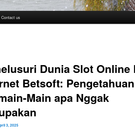
Contact us
elusuri Dunia Slot Online 
ernet Betsoft: Pengetahuan
main-Main apa Nggak
lupakan
pril 3, 2025