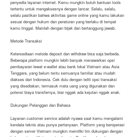
penyedia layanan internet. Kamu mungkin butuh bantuan tools
tertentu untuk mengaksesnya dengan lancar. Selalu, selalu,
selalu pastikan bahwa aktivitas game online yang kamu lakukan
sesuai dengan hukum dan peraturan yang berlaku di tempat
kamu tinggal. Mainlah dengan bijak dan bertanggung jawab.
Metode Transaksi
Ketersediaan metode deposit dan withdraw bisa saja berbeda.
Beberapa platform mungkin lebih banyak menawarkan opsi
pembayaran lewat e-wallet atau bank lokal Vietnam atau Asia
Tenggara, yang belum tentu semuanya familiar atau mudah
diakses dari Indonesia. Cek dulu dengan teliti opsi transaksi
yang disediakan, termasuk mata uang yang digunakan dan
potensi biaya transfernya, biar nggak ada kejutan nggak enak.
Dukungan Pelanggan dan Bahasa
Layanan customer service adalah nyawa saat kamu mengalami
kendala teknis atau punya pertanyaan. Platform yang beroperasi
dengan server Vietnam mungkin memiliki tim dukungan dengan