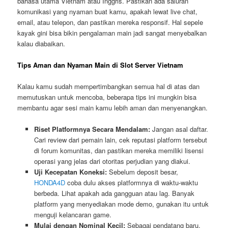
bahasa utama Vietnam atau Inggris. Pastikan ada saluran
komunikasi yang nyaman buat kamu, apakah lewat live chat,
email, atau telepon, dan pastikan mereka responsif. Hal sepele
kayak gini bisa bikin pengalaman main jadi sangat menyebalkan
kalau diabaikan.
Tips Aman dan Nyaman Main di Slot Server Vietnam
Kalau kamu sudah mempertimbangkan semua hal di atas dan
memutuskan untuk mencoba, beberapa tips ini mungkin bisa
membantu agar sesi main kamu lebih aman dan menyenangkan.
Riset Platformnya Secara Mendalam:
Jangan asal daftar.
Cari review dari pemain lain, cek reputasi platform tersebut
di forum komunitas, dan pastikan mereka memiliki lisensi
operasi yang jelas dari otoritas perjudian yang diakui.
Uji Kecepatan Koneksi:
Sebelum deposit besar,
HONDA4D
coba dulu akses platformnya di waktu-waktu
berbeda. Lihat apakah ada gangguan atau lag. Banyak
platform yang menyediakan mode demo, gunakan itu untuk
menguji kelancaran game.
Mulai dengan Nominal Kecil:
Sebagai pendatang baru,