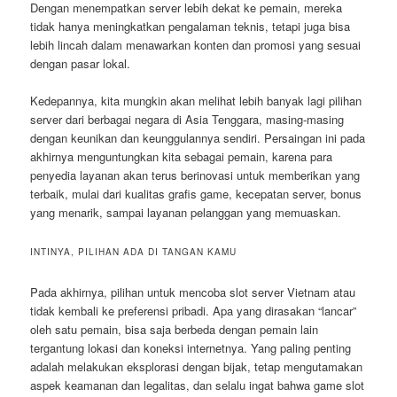
Dengan menempatkan server lebih dekat ke pemain, mereka
tidak hanya meningkatkan pengalaman teknis, tetapi juga bisa
lebih lincah dalam menawarkan konten dan promosi yang sesuai
dengan pasar lokal.
Kedepannya, kita mungkin akan melihat lebih banyak lagi pilihan
server dari berbagai negara di Asia Tenggara, masing-masing
dengan keunikan dan keunggulannya sendiri. Persaingan ini pada
akhirnya menguntungkan kita sebagai pemain, karena para
penyedia layanan akan terus berinovasi untuk memberikan yang
terbaik, mulai dari kualitas grafis game, kecepatan server, bonus
yang menarik, sampai layanan pelanggan yang memuaskan.
INTINYA, PILIHAN ADA DI TANGAN KAMU
Pada akhirnya, pilihan untuk mencoba slot server Vietnam atau
tidak kembali ke preferensi pribadi. Apa yang dirasakan “lancar”
oleh satu pemain, bisa saja berbeda dengan pemain lain
tergantung lokasi dan koneksi internetnya. Yang paling penting
adalah melakukan eksplorasi dengan bijak, tetap mengutamakan
aspek keamanan dan legalitas, dan selalu ingat bahwa game slot