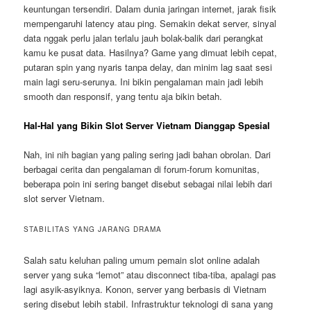
keuntungan tersendiri. Dalam dunia jaringan internet, jarak fisik
mempengaruhi latency atau ping. Semakin dekat server, sinyal
data nggak perlu jalan terlalu jauh bolak-balik dari perangkat
kamu ke pusat data. Hasilnya? Game yang dimuat lebih cepat,
putaran spin yang nyaris tanpa delay, dan minim lag saat sesi
main lagi seru-serunya. Ini bikin pengalaman main jadi lebih
smooth dan responsif, yang tentu aja bikin betah.
Hal-Hal yang Bikin Slot Server Vietnam Dianggap Spesial
Nah, ini nih bagian yang paling sering jadi bahan obrolan. Dari
berbagai cerita dan pengalaman di forum-forum komunitas,
beberapa poin ini sering banget disebut sebagai nilai lebih dari
slot server Vietnam.
STABILITAS YANG JARANG DRAMA
Salah satu keluhan paling umum pemain slot online adalah
server yang suka “lemot” atau disconnect tiba-tiba, apalagi pas
lagi asyik-asyiknya. Konon, server yang berbasis di Vietnam
sering disebut lebih stabil. Infrastruktur teknologi di sana yang