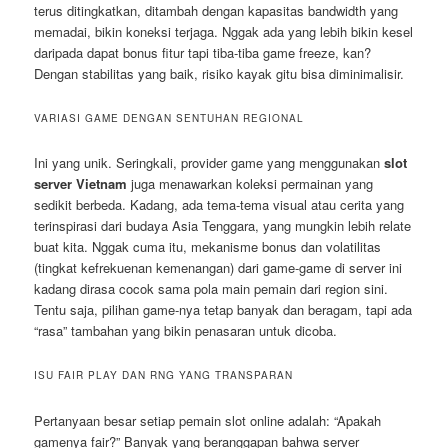
terus ditingkatkan, ditambah dengan kapasitas bandwidth yang
memadai, bikin koneksi terjaga. Nggak ada yang lebih bikin kesel
daripada dapat bonus fitur tapi tiba-tiba game freeze, kan?
Dengan stabilitas yang baik, risiko kayak gitu bisa diminimalisir.
VARIASI GAME DENGAN SENTUHAN REGIONAL
Ini yang unik. Seringkali, provider game yang menggunakan
slot
server Vietnam
juga menawarkan koleksi permainan yang
sedikit berbeda. Kadang, ada tema-tema visual atau cerita yang
terinspirasi dari budaya Asia Tenggara, yang mungkin lebih relate
buat kita. Nggak cuma itu, mekanisme bonus dan volatilitas
(tingkat kefrekuenan kemenangan) dari game-game di server ini
kadang dirasa cocok sama pola main pemain dari region sini.
Tentu saja, pilihan game-nya tetap banyak dan beragam, tapi ada
“rasa” tambahan yang bikin penasaran untuk dicoba.
ISU FAIR PLAY DAN RNG YANG TRANSPARAN
Pertanyaan besar setiap pemain slot online adalah: “Apakah
gamenya fair?” Banyak yang beranggapan bahwa server