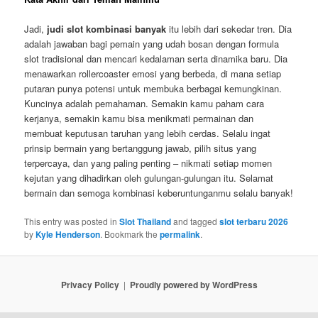
Jadi,
judi slot kombinasi banyak
itu lebih dari sekedar tren. Dia
adalah jawaban bagi pemain yang udah bosan dengan formula
slot tradisional dan mencari kedalaman serta dinamika baru. Dia
menawarkan rollercoaster emosi yang berbeda, di mana setiap
putaran punya potensi untuk membuka berbagai kemungkinan.
Kuncinya adalah pemahaman. Semakin kamu paham cara
kerjanya, semakin kamu bisa menikmati permainan dan
membuat keputusan taruhan yang lebih cerdas. Selalu ingat
prinsip bermain yang bertanggung jawab, pilih situs yang
terpercaya, dan yang paling penting – nikmati setiap momen
kejutan yang dihadirkan oleh gulungan-gulungan itu. Selamat
bermain dan semoga kombinasi keberuntunganmu selalu banyak!
This entry was posted in
Slot Thailand
and tagged
slot terbaru 2026
by
Kyle Henderson
. Bookmark the
permalink
.
Privacy Policy
Proudly powered by WordPress