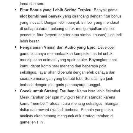
lama dan seru.
Fitur Bonus yang Lebih Sering Terpicu:
Banyak game
slot kombinasi banyak
yang dirancang dengan fitur bonus
yang inovatif. Dengan lebih banyak simbol yang mendarat
di setiap putaran, peluang untuk mengumpulkan simbol
pencetus fitur (seperti scatter atau simbol khusus) juga jadi
lebih besar.
Pengalaman Visual dan Audio yang Epic:
Developer
game biasanya memanfaatkan kompleksitas ini untuk
menciptakan animasi yang spektakuler. Bayangkan saat
kamu dapat kombinasi menang dari beberapa pola
sekaligus, layar akan dipenuhi dengan efek cahaya dan
suara kemenangan yang bertubi-tubi. Sensasinya jauh
berbeda dengan slot garis pembayaran tunggal.
Cocok untuk Strategi Taruhan:
Kamu bisa lebih fleksibel.
Meski taruhan per spin mungkin terlihat standar, karena
kamu “membeli” ratusan cara menang sekaligus, hitungan
risiko dan reward-nya jadi berbeda. Pemain yang suka
analisis akan senang mengutak-atik strategi taruhan di
game jenis ini.