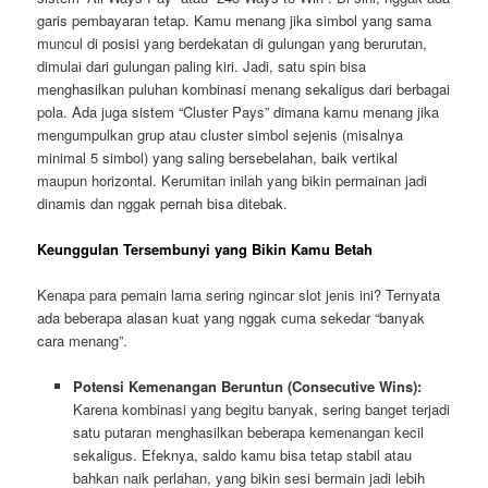
garis pembayaran tetap. Kamu menang jika simbol yang sama
muncul di posisi yang berdekatan di gulungan yang berurutan,
dimulai dari gulungan paling kiri. Jadi, satu spin bisa
menghasilkan puluhan kombinasi menang sekaligus dari berbagai
pola. Ada juga sistem “Cluster Pays” dimana kamu menang jika
mengumpulkan grup atau cluster simbol sejenis (misalnya
minimal 5 simbol) yang saling bersebelahan, baik vertikal
maupun horizontal. Kerumitan inilah yang bikin permainan jadi
dinamis dan nggak pernah bisa ditebak.
Keunggulan Tersembunyi yang Bikin Kamu Betah
Kenapa para pemain lama sering ngincar slot jenis ini? Ternyata
ada beberapa alasan kuat yang nggak cuma sekedar “banyak
cara menang”.
Potensi Kemenangan Beruntun (Consecutive Wins):
Karena kombinasi yang begitu banyak, sering banget terjadi
satu putaran menghasilkan beberapa kemenangan kecil
sekaligus. Efeknya, saldo kamu bisa tetap stabil atau
bahkan naik perlahan, yang bikin sesi bermain jadi lebih