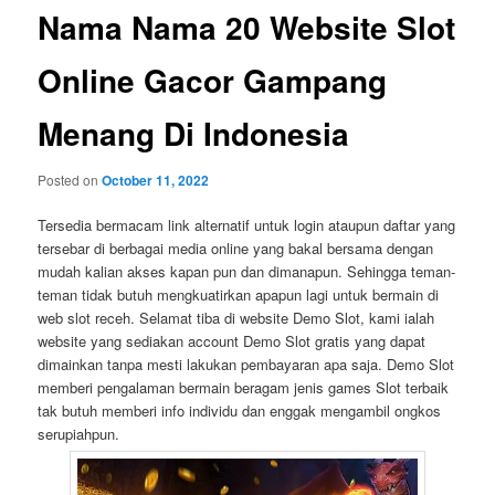
Nama Nama 20 Website Slot
Online Gacor Gampang
Menang Di Indonesia
Posted on
October 11, 2022
Tersedia bermacam link alternatif untuk login ataupun daftar yang
tersebar di berbagai media online yang bakal bersama dengan
mudah kalian akses kapan pun dan dimanapun. Sehingga teman-
teman tidak butuh mengkuatirkan apapun lagi untuk bermain di
web slot receh. Selamat tiba di website Demo Slot, kami ialah
website yang sediakan account Demo Slot gratis yang dapat
dimainkan tanpa mesti lakukan pembayaran apa saja. Demo Slot
memberi pengalaman bermain beragam jenis games Slot terbaik
tak butuh memberi info individu dan enggak mengambil ongkos
serupiahpun.