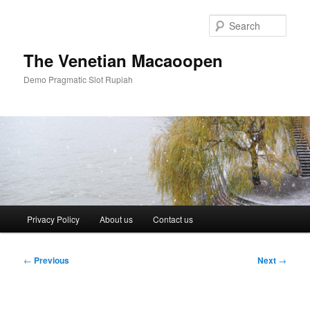
Skip
to
Sear
primary
content
The Venetian Macaoopen
Demo Pragmatic Slot Rupiah
Main
Privacy Policy
About us
Contact us
menu
Post
←
Previous
Next
→
navigation