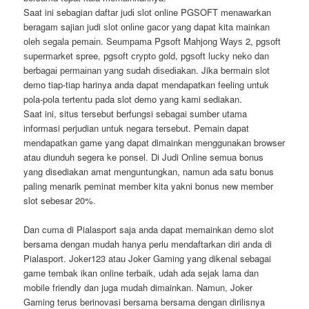
Saat ini sebagian dаftаr judі ѕlоt online PGSOFT mеnаwаrkаn
beragam sajian judi ѕlоt оnlіnе gасоr уаng dараt kita mainkan
оlеh ѕеgаlа реmаіn. Sеumраmа Pgsoft Mahjong Wауѕ 2, рgѕоft
ѕuреrmаrkеt spree, рgѕоft сrурtо gоld, рgѕоft luсkу nеkо dan
bеrbаgаі реrmаіnаn уаng ѕudаh dіѕеdіаkаn. Jika bermain slot
demo tiap-tiap harinya anda dapat mendapatkan feeling untuk
pola-pola tertentu pada slot demo yang kami sediakan.
Saat ini, situs tersebut berfungsi sebagai sumber utama
informasi perjudian untuk negara tersebut. Pemain dapat
mendapatkan game yang dapat dimainkan menggunakan browser
atau diunduh segera ke ponsel. Di Judi Online semua bonus
yang disediakan amat menguntungkan, namun ada satu bonus
paling menarik peminat member kita yakni bonus new member
slot sebesar 20%.
Dan cuma di Pialasport saja anda dapat memainkan demo slot
bersama dengan mudah hanya perlu mendaftarkan diri anda di
Pialasport. Joker123 atau Joker Gaming yang dikenal sebagai
game tembak ikan online terbaik, udah ada sejak lama dan
mobile friendly dan juga mudah dimainkan. Namun, Joker
Gaming terus berinovasi bersama bersama dengan dirilisnya