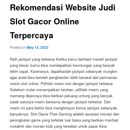
Rekomendasi Website Judi
Slot Gacor Online
Terpercaya
Posted on
May 13, 2022
Raih jackpot yang terbesar Ketika kamu berhasil meraih jackpot
yang besar, kamu bisa mendapatkan keuntungan yang banyak
lebih cepat. Karenanya, dapatkanlah jackpot sebanyak mungkin
agar anda bisa beroleh penghasilan lebih berasal dari permainan
mesin slot online. Pilihlah mesin slot dengan jackpot terbesar
Sebelum mulai menempatkan taruhan, pilihlah mesin yang
memang dipercaya bisa berikan peluang untung yang banyak
salah satunya mesin bersama dengan jackpot terbesar. Dari
mesin ini para bettor bisa menghimpun bonus jackpot sebanyak-
banyaknya. Slot Gacor Flow Gaming adalah asosiasi inovasi dan
peningkatan game yang terletak luar biasa yang berikan manfaat
mutakhir dan inovasi klub yang tersebar untuk pasar Asia.