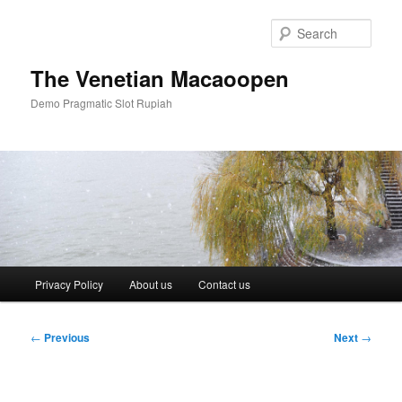
Skip
to
Sear
primary
content
The Venetian Macaoopen
Demo Pragmatic Slot Rupiah
Main
Privacy Policy
About us
Contact us
menu
Post
←
Previous
Next
→
navigation