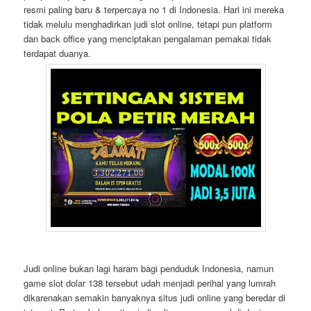
resmi paling baru & terpercaya no 1 di Indonesia. Hari ini mereka
tidak melulu menghadirkan judi slot online, tetapi pun platform
dan back office yang menciptakan pengalaman pemakai tidak
terdapat duanya.
Judi online bukan lagi haram bagi penduduk Indonesia, namun
game slot dolar 138 tersebut udah menjadi perihal yang lumrah
dikarenakan semakin banyaknya situs judi online yang beredar di