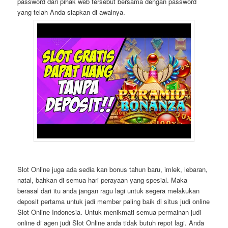
password dari pihak web tersebut bersama dengan password
yang telah Anda siapkan di awalnya.
Slot Online juga ada sedia kan bonus tahun baru, imlek, lebaran,
natal, bahkan di semua hari perayaan yang spesial. Maka
berasal dari itu anda jangan ragu lagi untuk segera melakukan
deposit pertama untuk jadi member paling baik di situs judi online
Slot Online Indonesia. Untuk menikmati semua permainan judi
online di agen judi Slot Online anda tidak butuh repot lagi. Anda