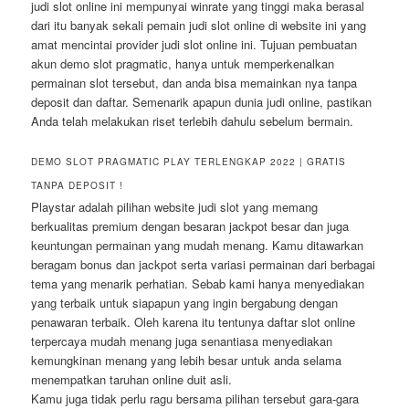
judi slot online ini mempunyai winrate yang tinggi maka berasal
dari itu banyak sekali pemain judi slot online di website ini yang
amat mencintai provider judi slot online ini. Tujuan pembuatan
akun demo slot pragmatic, hanya untuk memperkenalkan
permainan slot tersebut, dan anda bisa memainkan nya tanpa
deposit dan daftar. Semenarik apapun dunia judi online, pastikan
Anda telah melakukan riset terlebih dahulu sebelum bermain.
DEMO SLOT PRAGMATIC PLAY TERLENGKAP 2022 | GRATIS
TANPA DEPOSIT !
Playstar adalah pilihan website judi slot yang memang
berkualitas premium dengan besaran jackpot besar dan juga
keuntungan permainan yang mudah menang. Kamu ditawarkan
beragam bonus dan jackpot serta variasi permainan dari berbagai
tema yang menarik perhatian. Sebab kami hanya menyediakan
yang terbaik untuk siapapun yang ingin bergabung dengan
penawaran terbaik. Oleh karena itu tentunya daftar slot online
terpercaya mudah menang juga senantiasa menyediakan
kemungkinan menang yang lebih besar untuk anda selama
menempatkan taruhan online duit asli.
Kamu juga tidak perlu ragu bersama pilihan tersebut gara-gara