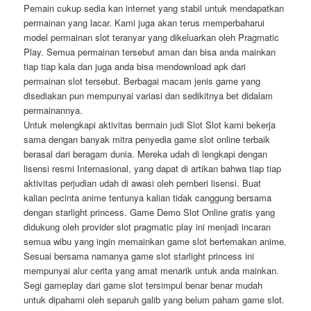
Pemain cukup sedia kan internet yang stabil untuk mendapatkan
permainan yang lacar. Kami juga akan terus memperbaharui
model permainan slot teranyar yang dikeluarkan oleh Pragmatic
Play. Semua permainan tersebut aman dan bisa anda mainkan
tiap tiap kala dan juga anda bisa mendownload apk dari
permainan slot tersebut. Berbagai macam jenis game yang
disediakan pun mempunyai variasi dan sedikitnya bet didalam
permainannya.
Untuk melengkapi aktivitas bermain judi Slot Slot kami bekerja
sama dengan banyak mitra penyedia game slot online terbaik
berasal dari beragam dunia. Mereka udah di lengkapi dengan
lisensi resmi Internasional, yang dapat di artikan bahwa tiap tiap
aktivitas perjudian udah di awasi oleh pemberi lisensi. Buat
kalian pecinta anime tentunya kalian tidak canggung bersama
dengan starlight princess. Game Demo Slot Online gratis yang
didukung oleh provider slot pragmatic play ini menjadi incaran
semua wibu yang ingin memainkan game slot bertemakan anime.
Sesuai bersama namanya game slot starlight princess ini
mempunyai alur cerita yang amat menarik untuk anda mainkan.
Segi gameplay dari game slot tersimpul benar benar mudah
untuk dipahami oleh separuh galib yang belum paham game slot.