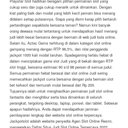
Playstar Slot hadirkan beragam pilihan permainan slot yang
cukup seru dan juga cukup menarik untuk dimainkan. Dengan
kiat paling baik dan modal yang lebih kecil pemain bisa menang
didalam setiap putarannya. Siapa yang disini kerap pilih bertaruh
pertandingan sepakbola bersama teman? Namun kini banyak
orang dewasa mulai tertantang untuk mendapatkan hasil menang
judi lebih besar bersama dengan bermain di web judi bola online.
Selain itu, Aztec Gems terhitung di dalam kategori slot online
gampang menang dengan RTP 96,5%, dan nilai pengganda
jackpot 1000 kali modal taruhan. Spadegaming terlalu hebat di
dalam menciptakan game slot Judi yang di bekali dengan RTP
slot tinggi, bersama estimasi 90 s/d 98 persen di semua judul.
Semua permainan hebat berasal dari slot online Judi sering
memecahkan jackpot cuma bersama dengan pola bermain slot
bet terkecil dan termurah mulai berasal dari Rp 200.
Tujuannya ialah untuk menghasilkan permainan judi slot online
fantastis dan menghibur serta bisa dimainkan di seluruh
perangkat, tergolong desktop, laptop, ponsel, dan tablet. Sebesar
apapun hadiahnya, Anda dapat mendapatkan jaminan
pembayaran lengkap dari website slot online terpercaya.
Jackpotslot adalah website penyedia Agen Slot Online Resmi,
menawarkan Daftar Situs Judi Slot Online Terpercaya 2022.