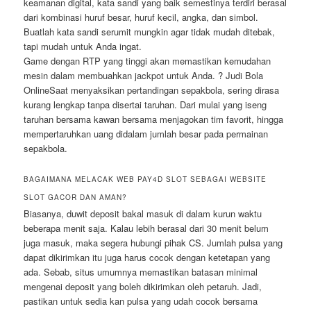
keamanan digital, kata sandi yang baik semestinya terdiri berasal
dari kombinasi huruf besar, huruf kecil, angka, dan simbol.
Buatlah kata sandi serumit mungkin agar tidak mudah ditebak,
tapi mudah untuk Anda ingat.
Game dengan RTP yang tinggi akan memastikan kemudahan
mesin dalam membuahkan jackpot untuk Anda. ? Judi Bola
OnlineSaat menyaksikan pertandingan sepakbola, sering dirasa
kurang lengkap tanpa disertai taruhan. Dari mulai yang iseng
taruhan bersama kawan bersama menjagokan tim favorit, hingga
mempertaruhkan uang didalam jumlah besar pada permainan
sepakbola.
BAGAIMANA MELACAK WEB PAY4D SLOT SEBAGAI WEBSITE
SLOT GACOR DAN AMAN?
Biasanya, duwit deposit bakal masuk di dalam kurun waktu
beberapa menit saja. Kalau lebih berasal dari 30 menit belum
juga masuk, maka segera hubungi pihak CS. Jumlah pulsa yang
dapat dikirimkan itu juga harus cocok dengan ketetapan yang
ada. Sebab, situs umumnya memastikan batasan minimal
mengenai deposit yang boleh dikirimkan oleh petaruh. Jadi,
pastikan untuk sedia kan pulsa yang udah cocok bersama