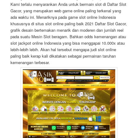
Kami terlalu menyarankan Anda untuk bermain slot di Daftar Slot
Gacor, yang merupakan web game online paling terkenal yang
ada waktu ini. Menariknya pada game slot online Indonesia
khususnya di situs slot online paling baik 2021 Daftar Slot Gacor,
grafik desain bertemakan menarik dan moderen dan jumlah reel
pada suatu Mesin Slot beragam. Bahkan odds kemenangan atau
slot jackpot online Indonesia yang bisa menggapai 10.000x atau
lebih-lebih lebih. Akan hal tersebut mengapa judi slot online
paling baik kerap kali dikatakan sebagai permainan taruhan
kemenangan terbesar.