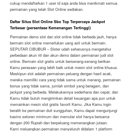
cukup mendaftarkan 1 user id saja anda bisa menikmati semua
permainan yang telah Slot Online sediakan.
Daftar Situs Slot Online Sbo Top Terpercaya Jackpot
Terbesar (persentase Kemenangan Tertinggi)
Permainan demo slot dan slot online tidak berbeda jauh, hanya
bermain slot online memerlukan uang asli untuk bermain.
SEPUTAR CIBUBUR – Sloter udah seharusnya mengetahui
perbedaan akun riil dan akun demo dalam permainan judi slot
online. Bermain slot gratis untuk bersenang-senang berikan
Kamu perasaan yang lebih baik untuk mesin slot online khusus.
Meskipun slot adalah permainan peluang dengan hasil acak,
mereka memiliki cara yang tidak sama untuk menang, permainan
bonus yang tidak sama, jumlah simbol yang beragam, dan
jackpot yang berbeda. Melakukannya sederhana dan cepat, dan
Kamu tidak butuh mengirimkan detail keuangan apa pun untuk
memainkan mesin slot gratis favorit Kamu. Jika Kamu ingin
beralih ke permainan duit sungguhan, Kamu dapat mengunjungi
kasino setoran minimum dan memutar slot hanya bersama
dengan 200 Rupiah dan berpeluang memenangkan jutaan.
Kami meluangkan permainan menyeluruh didalam 1 platform