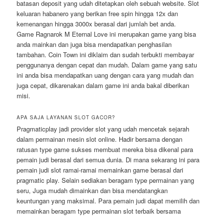
batasan deposit yang udah ditetapkan oleh sebuah website. Slot
keluaran habanero yang berikan free spin hingga 12x dan
kemenangan hingga 3000x berasal dari jumlah bet anda.
Game Ragnarok M Eternal Love ini merupakan game yang bisa
anda mainkan dan juga bisa mendapatkan penghasilan
tambahan. Coin Town ini diklaim dan sudah terbukti membayar
penggunanya dengan cepat dan mudah. Dalam game yang satu
ini anda bisa mendapatkan uang dengan cara yang mudah dan
juga cepat, dikarenakan dalam game ini anda bakal diberikan
misi.
APA SAJA LAYANAN SLOT GACOR?
Pragmaticplay jadi provider slot yang udah mencetak sejarah
dalam permainan mesin slot online. Hadir bersama dengan
ratusan type game sukses membuat mereka bisa dikenal para
pemain judi berasal dari semua dunia. Di mana sekarang ini para
pemain judi slot ramai-ramai memainkan game berasal dari
pragmatic play. Selain sediakan beragam type permainan yang
seru, Juga mudah dimainkan dan bisa mendatangkan
keuntungan yang maksimal. Para pemain judi dapat memilih dan
memainkan beragam type permainan slot terbaik bersama