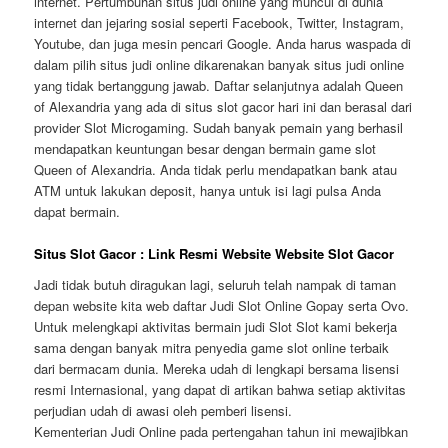
internet. Pertumbuhan situs judi online yang muncul di dunia
internet dan jejaring sosial seperti Facebook, Twitter, Instagram,
Youtube, dan juga mesin pencari Google. Anda harus waspada di
dalam pilih situs judi online dikarenakan banyak situs judi online
yang tidak bertanggung jawab. Daftar selanjutnya adalah Queen
of Alexandria yang ada di situs slot gacor hari ini dan berasal dari
provider Slot Microgaming. Sudah banyak pemain yang berhasil
mendapatkan keuntungan besar dengan bermain game slot
Queen of Alexandria. Anda tidak perlu mendapatkan bank atau
ATM untuk lakukan deposit, hanya untuk isi lagi pulsa Anda
dapat bermain.
Situs Slot Gacor : Link Resmi Website Website Slot Gacor
Jadi tidak butuh diragukan lagi, seluruh telah nampak di taman
depan website kita web daftar Judi Slot Online Gopay serta Ovo.
Untuk melengkapi aktivitas bermain judi Slot Slot kami bekerja
sama dengan banyak mitra penyedia game slot online terbaik
dari bermacam dunia. Mereka udah di lengkapi bersama lisensi
resmi Internasional, yang dapat di artikan bahwa setiap aktivitas
perjudian udah di awasi oleh pemberi lisensi.
Kementerian Judi Online pada pertengahan tahun ini mewajibkan