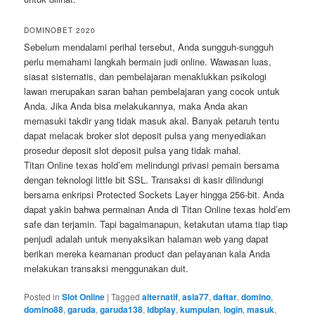
DOMINOBET 2020
Sebelum mendalami perihal tersebut, Anda sungguh-sungguh
perlu memahami langkah bermain judi online. Wawasan luas,
siasat sistematis, dan pembelajaran menaklukkan psikologi
lawan merupakan saran bahan pembelajaran yang cocok untuk
Anda. Jika Anda bisa melakukannya, maka Anda akan
memasuki takdir yang tidak masuk akal. Banyak petaruh tentu
dapat melacak broker slot deposit pulsa yang menyediakan
prosedur deposit slot deposit pulsa yang tidak mahal.
Titan Online texas hold’em melindungi privasi pemain bersama
dengan teknologi little bit SSL. Transaksi di kasir dilindungi
bersama enkripsi Protected Sockets Layer hingga 256-bit. Anda
dapat yakin bahwa permainan Anda di Titan Online texas hold’em
safe dan terjamin. Tapi bagaimanapun, ketakutan utama tiap tiap
penjudi adalah untuk menyaksikan halaman web yang dapat
berikan mereka keamanan product dan pelayanan kala Anda
melakukan transaksi menggunakan duit.
Posted in
Slot Online
|
Tagged
alternatif
,
asia77
,
daftar
,
domino
,
domino88
,
garuda
,
garuda138
,
idbplay
,
kumpulan
,
login
,
masuk
,