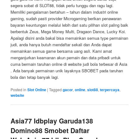
segera sobat di SLOT88, tidak perlu tunggu dan ragu lagi.
Memiliki pengalaman bertahun – tahun dalam industri online
gaming, sudah pasti provider Microgaming berikan penawaran
bayaran keuntungan melalui lebih dari satu pilihan slot paling baik
berbentuk Zeus, Mega Money Multi, Dragaon Dance, Lucky Koi.
Apalagi disini anda bakal bisa memainkan semua type permainan
judi, anda hanya butuh mendaftar sekali dan Anda dapat
memainkan semua game bersama uang asli. Kami amat
menganjurkan keamanan akun pemain dan data pribadi untuk
cuma bermain taruhan online di website judi bola terbesar di Asia
. Ada banyak permainan unik layaknya SBOBET pada taruhan
bola dan tetap banyak lagi.
Posted in
Slot Online
|
Tagged
gacor
,
online
,
slot88
,
terpercaya
,
website
Asia77 Idbplay Garuda138
Domino88 Smobet Daftar