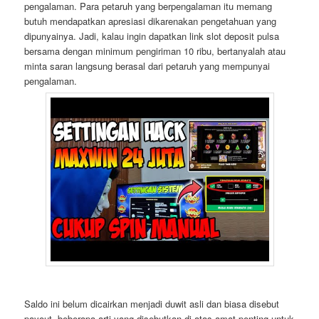
pengalaman. Para petaruh yang berpengalaman itu memang
butuh mendapatkan apresiasi dikarenakan pengetahuan yang
dipunyainya. Jadi, kalau ingin dapatkan link slot deposit pulsa
bersama dengan minimum pengiriman 10 ribu, bertanyalah atau
minta saran langsung berasal dari petaruh yang mempunyai
pengalaman.
Saldo ini belum dicairkan menjadi duwit asli dan biasa disebut
payout, beberapa arti yang disebutkan di atas amat penting untuk