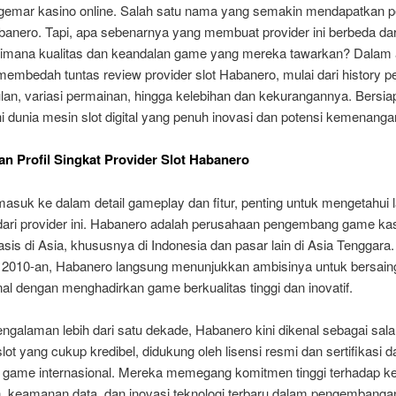
gemar kasino online. Salah satu nama yang semakin mendapatkan p
banero. Tapi, apa sebenarnya yang membuat provider ini berbeda dar
aimana kualitas dan keandalan game yang mereka tawarkan? Dalam art
membedah tuntas review provider slot Habanero, mulai dari history 
ulan, variasi permainan, hingga kelebihan dan kekurangannya. Bersia
i dunia mesin slot digital yang penuh inovasi dan potensi kemenanga
an Profil Singkat Provider Slot Habanero
suk ke dalam detail gameplay dan fitur, penting untuk mengetahui l
dari provider ini. Habanero adalah perusahaan pengembang game kas
sis di Asia, khususnya di Indonesia dan pasar lain di Asia Tenggara.
 2010-an, Habanero langsung menunjukkan ambisinya untuk bersaing 
nal dengan menghadirkan game berkualitas tinggi dan inovatif.
galaman lebih dari satu dekade, Habanero kini dikenal sebagai sala
lot yang cukup kredibel, didukung oleh lisensi resmi dan sertifikasi d
game internasional. Mereka memegang komitmen tinggi terhadap ke
, keamanan data, dan inovasi teknologi terbaru dalam pengembanga