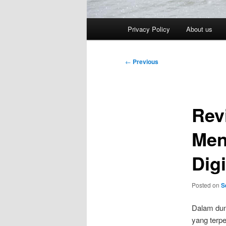
Main
Privacy Policy
About us
menu
Post
←
Previous
navigation
Rev
Men
Dig
Posted on
S
Dalam dun
yang terp