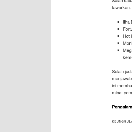
Salah sat
tawarkan. 
Ilha
Fort
Hot 
Monk
Mega
kem
Selain jud
menjawab s
ini membua
minat pema
Pengalam
KEUNGGUL