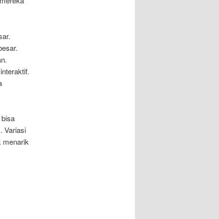
 mereka
sar.
besar.
an.
nteraktif.
a
 bisa
 Variasi
uk menarik