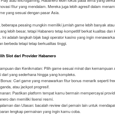
 Play atau Microgaming, Habanero lebih fokus pada tema yang berka
 inovasi fitur yang mendalam. Mereka juga lebih agresif dalam mena
ame yang sesuai dengan pasar Asia.
in, beberapa pesaing mungkin memiliki jumlah game lebih banyak atau
yang lebih besar, tetapi Habanero tetap kompetitif berkat kualitas dan
 Ini adalah langkah bijak bagi operator kasino yang ingin menawark
 berbeda tetapi tetap berkualitas tinggi.
lih Slot dari Provider Habanero
mpuan dan Kenikmatan: Pilih game sesuai minat dan kemampuan 
i dari yang sederhana hingga yang kompleks.
r Bonus: Cari game yang menawarkan fitur bonus menarik seperti free
ganda, atau jackpot progresif.
anan: Pastikan platform tempat kamu bermain mempercayai provid
nero dan memiliki lisensi resmi.
alaman dan Ulasan: bacalah review dari pemain lain untuk mendapa
aran lengkap permainan yang ingin kamu coba.