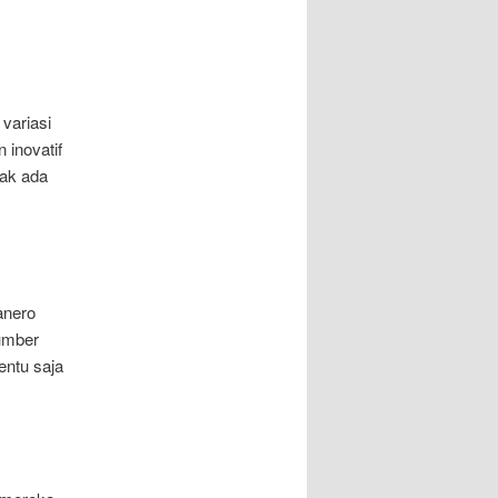
variasi
 inovatif
dak ada
anero
umber
entu saja