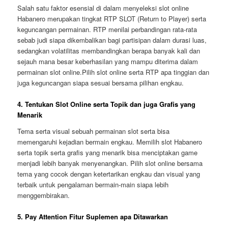
Salah satu faktor esensial di dalam menyeleksi slot online
Habanero merupakan tingkat RTP SLOT (Return to Player) serta
keguncangan permainan. RTP menilai perbandingan rata-rata
sebab judi siapa dikembalikan bagi partisipan dalam durasi luas,
sedangkan volatilitas membandingkan berapa banyak kali dan
sejauh mana besar keberhasilan yang mampu diterima dalam
permainan slot online.Pilih slot online serta RTP apa tinggian dan
juga keguncangan siapa sesuai bersama pilihan engkau.
4. Tentukan Slot Online serta Topik dan juga Grafis yang
Menarik
Tema serta visual sebuah permainan slot serta bisa
memengaruhi kejadian bermain engkau. Memilih slot Habanero
serta topik serta grafis yang menarik bisa menciptakan game
menjadi lebih banyak menyenangkan. Pilih slot online bersama
tema yang cocok dengan ketertarikan engkau dan visual yang
terbaik untuk pengalaman bermain-main siapa lebih
menggembirakan.
5. Pay Attention Fitur Suplemen apa Ditawarkan