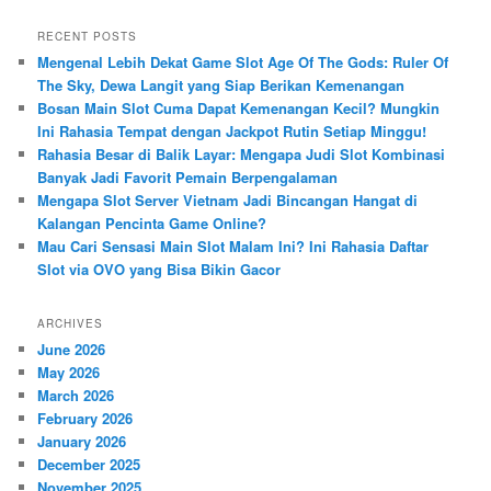
a
r
RECENT POSTS
c
Mengenal Lebih Dekat Game Slot Age Of The Gods: Ruler Of
h
The Sky, Dewa Langit yang Siap Berikan Kemenangan
Bosan Main Slot Cuma Dapat Kemenangan Kecil? Mungkin
Ini Rahasia Tempat dengan Jackpot Rutin Setiap Minggu!
Rahasia Besar di Balik Layar: Mengapa Judi Slot Kombinasi
Banyak Jadi Favorit Pemain Berpengalaman
Mengapa Slot Server Vietnam Jadi Bincangan Hangat di
Kalangan Pencinta Game Online?
Mau Cari Sensasi Main Slot Malam Ini? Ini Rahasia Daftar
Slot via OVO yang Bisa Bikin Gacor
ARCHIVES
June 2026
May 2026
March 2026
February 2026
January 2026
December 2025
November 2025