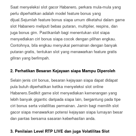
Saat menyeleksi slot gacor Habanero, perkara mula-mula yang
perlu diperhatikan adalah model feature bonus yang
dijual.Sejumlah feature bonus siapa umum diketahui dalam game
slot Habanero meliputi bebas putaran, multiplier, respins, dan
juga bonus gim. Pastikanlah bagi menentukan slot siapa
menyediakan ciri bonus siapa cocok dengan pilihan engkau.
Contohnya, bila engkau menyukai permainan dengan banyak
putaran gratis, tentukan slot yang menawarkan feature gratis
giliran yang berlimpah.
2. Perhatikan Besaran Kejayaan siapa Mampu Diperoleh
Selain jenis ciri bonus, besaran kejayaan siapa dapat didapat
pula butuh diperhatikan ketika menyeleksi slot online
Habanero.Sedikit game slot menyediakan kemenangan yang
lebih banyak gigantic daripada siapa lain, bergantung pada tipe
ciri bonus serta volatilitas permainan. Jamin bagi memilih slot
gacor siapa menawarkan potensi kejayaan siapa lumayan besar
dan pantas bersama sasaran keberhasilan anda.
3. Penilaian Level RTP LIVE dan juga Volatilitas Slot