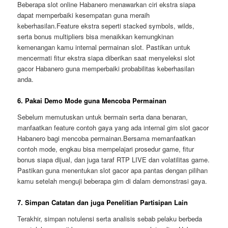
Beberapa slot online Habanero menawarkan ciri ekstra siapa
dapat memperbaiki kesempatan guna meraih
keberhasilan.Feature ekstra seperti stacked symbols, wilds,
serta bonus multipliers bisa menaikkan kemungkinan
kemenangan kamu internal permainan slot. Pastikan untuk
mencermati fitur ekstra siapa diberikan saat menyeleksi slot
gacor Habanero guna memperbaiki probabilitas keberhasilan
anda.
6. Pakai Demo Mode guna Mencoba Permainan
Sebelum memutuskan untuk bermain serta dana benaran,
manfaatkan feature contoh gaya yang ada internal gim slot gacor
Habanero bagi mencoba permainan.Bersama memanfaatkan
contoh mode, engkau bisa mempelajari prosedur game, fitur
bonus siapa dijual, dan juga taraf RTP LIVE dan volatilitas game.
Pastikan guna menentukan slot gacor apa pantas dengan pilihan
kamu setelah menguji beberapa gim di dalam demonstrasi gaya.
7. Simpan Catatan dan juga Penelitian Partisipan Lain
Terakhir, simpan notulensi serta analisis sebab pelaku berbeda