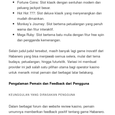
Fortune Coins: Slot klasik dengan sentuhan modern dan
peluang jackpot besar.
Hot Hot 777: Slot deluxe klasik yang menyenangkan dan
mudah dimainkan.
Monkey’s Journey: Slot bertema petualangan yang penuh
warna dan fitur interaktif.
Mega Ruby: Slot bertema batu mulia dengan fitur free spin
dan pengganda kemenangan.
Selain judul-judul tersebut, masih banyak lagi game inovatif dari
Habanero yang bisa menjawab semua selera, mulai dari tema
budaya, petualangan, hingga futuristik. Variasi ini membuat
provider ini jadi salah satu pilihan utama bagi operator kasino
untuk menarik minat pemain dari berbagai latar belakang.
Pengalaman Pemain dan Feedback dari Pengguna
KEUNGGULAN YANG DIRASAKAN PENGGUNA
Dalam berbagai forum dan website review kasino, pemain
umumnya memberikan feedback positif tentang game Habanero.