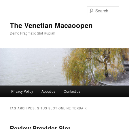
Skip
Skip
to
to
Sear
primary
secondary
content
content
The Venetian Macaoopen
Demo Pragmatic Slot Rupiah
Main
Privacy Policy
About us
Contact us
menu
TAG ARCHIVES:
SITUS SLOT ONLINE TERBAIK
Review Provider Slot