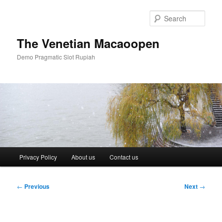
Skip
to
Sear
primary
content
The Venetian Macaoopen
Demo Pragmatic Slot Rupiah
Main
Privacy Policy
About us
Contact us
menu
Post
←
Previous
Next
→
navigation