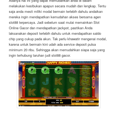
Adanya hal ini yang dapat memudahkan anda di dalam
melakukan kesibukan apapun secara mudah dan lengkap. Tentu
saja anda mesti miliki modal bermain terlebih dahulu andaikan
mereka ingin mendapatkan kemudahan akses bersama agen
slot88 terpercaya. Jadi sebelum saat mulai memainkan Slot
Online Gacor dan mendapatkan jackpot, pastikan Anda
laksanakan deposit terlebih dahulu untuk mendapatkan saldo
chip yang cukup pada akun. Tak perlu khawatir mengenai modal,
karena untuk bermain kini udah ada service deposit pulsa
minimum 20 ribu. Sehingga akan memudahkan siapa saja yang
ingin terhubung taruhan judi slot88 gacor.