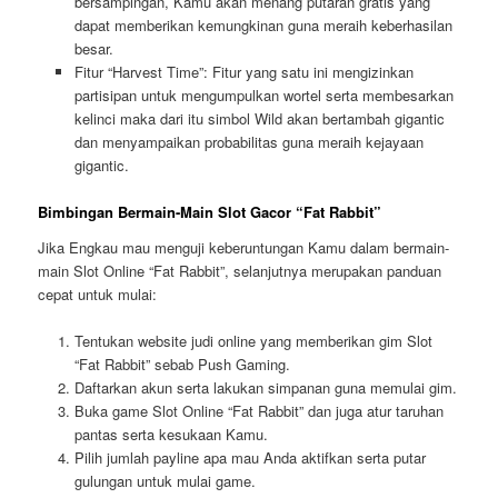
bersampingan, Kamu akan menang putaran gratis yang
dapat memberikan kemungkinan guna meraih keberhasilan
besar.
Fitur “Harvest Time”: Fitur yang satu ini mengizinkan
partisipan untuk mengumpulkan wortel serta membesarkan
kelinci maka dari itu simbol Wild akan bertambah gigantic
dan menyampaikan probabilitas guna meraih kejayaan
gigantic.
Bimbingan Bermain-Main Slot Gacor “Fat Rabbit”
Jika Engkau mau menguji keberuntungan Kamu dalam bermain-
main Slot Online “Fat Rabbit”, selanjutnya merupakan panduan
cepat untuk mulai:
Tentukan website judi online yang memberikan gim Slot
“Fat Rabbit” sebab Push Gaming.
Daftarkan akun serta lakukan simpanan guna memulai gim.
Buka game Slot Online “Fat Rabbit” dan juga atur taruhan
pantas serta kesukaan Kamu.
Pilih jumlah payline apa mau Anda aktifkan serta putar
gulungan untuk mulai game.