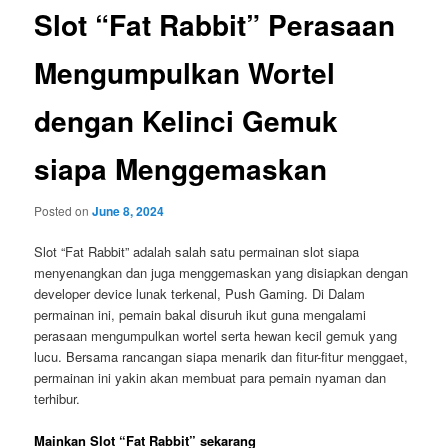
Slot “Fat Rabbit” Perasaan
Mengumpulkan Wortel
dengan Kelinci Gemuk
siapa Menggemaskan
Posted on
June 8, 2024
Slot “Fat Rabbit” adalah salah satu permainan slot siapa
menyenangkan dan juga menggemaskan yang disiapkan dengan
developer device lunak terkenal, Push Gaming. Di Dalam
permainan ini, pemain bakal disuruh ikut guna mengalami
perasaan mengumpulkan wortel serta hewan kecil gemuk yang
lucu. Bersama rancangan siapa menarik dan fitur-fitur menggaet,
permainan ini yakin akan membuat para pemain nyaman dan
terhibur.
Mainkan Slot “Fat Rabbit” sekarang