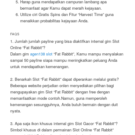
Harap guna mendapatkan campuran lambang apa
bermanfaat agar Kamu dapat meraih kejayaan.
Utilize ciri Gratis Spins dan Fitur “Harvest Time” guna
menaikkan probabilitas kejayaan Anda.
FAQS
1. Jumlah jumlah payline yang bisa diaktifkan internal gim Slot
Online “Fat Rabbit”?
Dalam gim
agen138 slot
“Fat Rabbit”, Kamu mampu menyalakan
sampai 50 payline siapa mampu meningkatkan peluang Anda
untuk mendapatkan kemenangan.
2. Benarkah Slot “Fat Rabbit” dapat diperankan melalui gratis?
Beberapa website perjudian onlen menyediakan pilihan bagi
mengupayakan gim Slot “Fat Rabbit” dengan free dengan
memanfaatkan mode contoh.Namun, guna memperoleh
kemenangan sesungguhnya, Anda butuh bermain dengan duit
nyata.
3. Apa saja ikon khusus internal gim Slot Gacor “Fat Rabbit”?
Simbol khusus di dalam permainan Slot Online “Fat Rabbit”