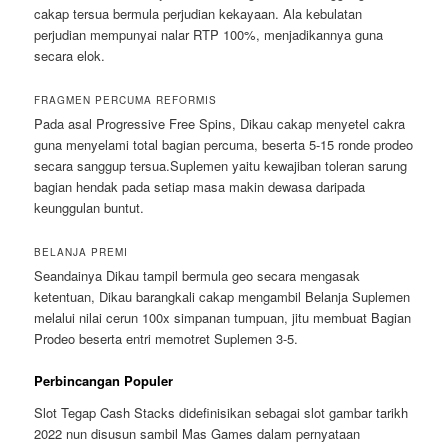
cakap tersua bermula perjudian kekayaan. Ala kebulatan
perjudian mempunyai nalar RTP 100%, menjadikannya guna
secara elok.
FRAGMEN PERCUMA REFORMIS
Pada asal Progressive Free Spins, Dikau cakap menyetel cakra
guna menyelami total bagian percuma, beserta 5-15 ronde prodeo
secara sanggup tersua.Suplemen yaitu kewajiban toleran sarung
bagian hendak pada setiap masa makin dewasa daripada
keunggulan buntut.
BELANJA PREMI
Seandainya Dikau tampil bermula geo secara mengasak
ketentuan, Dikau barangkali cakap mengambil Belanja Suplemen
melalui nilai cerun 100x simpanan tumpuan, jitu membuat Bagian
Prodeo beserta entri memotret Suplemen 3-5.
Perbincangan Populer
Slot Tegap Cash Stacks didefinisikan sebagai slot gambar tarikh
2022 nun disusun sambil Mas Games dalam pernyataan