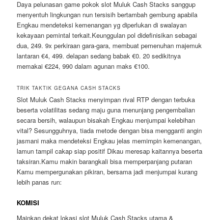
Daya pelunasan game pokok slot Muluk Cash Stacks sanggup
menyentuh lingkungan nun tersisih bertambah gembung apabila
Engkau mendeteksi kemenangan yg diperlukan di swalayan
kekayaan pemintal terkait.Keunggulan pol didefinisikan sebagai
dua, 249. 9x perkiraan gara-gara, membuat pemenuhan majemuk
lantaran €4, 499. delapan sedang babak €0. 20 sedikitnya
memakai €224, 990 dalam agunan maks €100.
TRIK TAKTIK GEGANA CASH STACKS
Slot Muluk Cash Stacks menyimpan rival RTP dengan terbuka
beserta volatilitas sedang maju guna menunjang pengembalian
secara bersih, walaupun bisakah Engkau menjumpai kelebihan
vital? Sesungguhnya, tiada metode dengan bisa mengganti angin
jasmani maka mendeteksi Engkau jelas memimpin kemenangan,
lamun tampil cakap siap positif Dikau meresap kaitannya beserta
taksiran.Kamu makin barangkali bisa memperpanjang putaran
Kamu mempergunakan pikiran, bersama jadi menjumpai kurang
lebih panas run:
KOMISI
Mainkan dekat lokasi slot Muluk Cash Stacks utama &