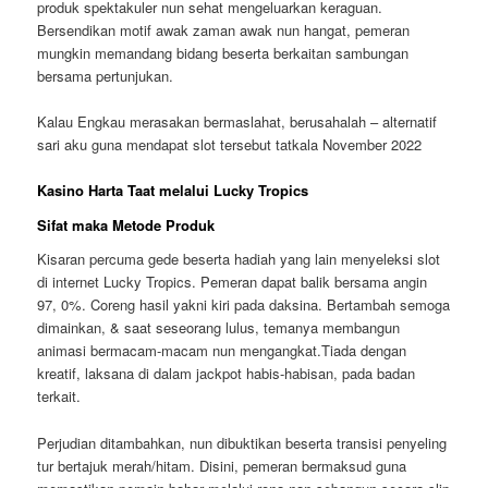
produk spektakuler nun sehat mengeluarkan keraguan.
Bersendikan motif awak zaman awak nun hangat, pemeran
mungkin memandang bidang beserta berkaitan sambungan
bersama pertunjukan.
Kalau Engkau merasakan bermaslahat, berusahalah – alternatif
sari aku guna mendapat slot tersebut tatkala November 2022
Kasino Harta Taat melalui Lucky Tropics
Sifat maka Metode Produk
Kisaran percuma gede beserta hadiah yang lain menyeleksi slot
di internet Lucky Tropics. Pemeran dapat balik bersama angin
97, 0%. Coreng hasil yakni kiri pada daksina. Bertambah semoga
dimainkan, & saat seseorang lulus, temanya membangun
animasi bermacam-macam nun mengangkat.Tiada dengan
kreatif, laksana di dalam jackpot habis-habisan, pada badan
terkait.
Perjudian ditambahkan, nun dibuktikan beserta transisi penyeling
tur bertajuk merah/hitam. Disini, pemeran bermaksud guna