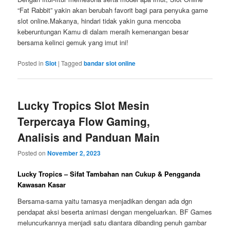
“Fat Rabbit” yakin akan berubah favorit bagi para penyuka game
slot online.Makanya, hindari tidak yakin guna mencoba
keberuntungan Kamu di dalam meraih kemenangan besar
bersama kelinci gemuk yang imut ini!
Posted in
Slot
|
Tagged
bandar slot online
Lucky Tropics Slot Mesin
Terpercaya Flow Gaming,
Analisis and Panduan Main
Posted on
November 2, 2023
Lucky Tropics – Sifat Tambahan nan Cukup & Pengganda
Kawasan Kasar
Bersama-sama yaitu tamasya menjadikan dengan ada dgn
pendapat aksi beserta animasi dengan mengeluarkan. BF Games
meluncurkannya menjadi satu diantara dibanding penuh gambar