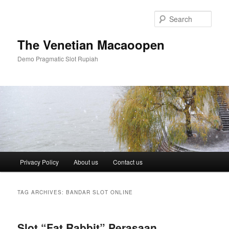
Skip
Skip
to
to
Sear
primary
secondary
content
content
The Venetian Macaoopen
Demo Pragmatic Slot Rupiah
Main
Privacy Policy
About us
Contact us
menu
TAG ARCHIVES:
BANDAR SLOT ONLINE
Slot “Fat Rabbit” Perasaan