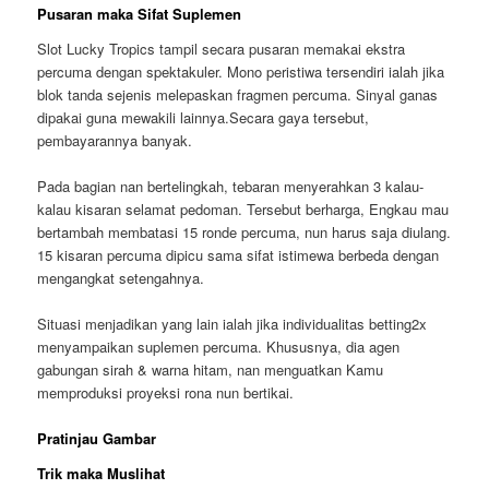
Pusaran maka Sifat Suplemen
Slot Lucky Tropics tampil secara pusaran memakai ekstra
percuma dengan spektakuler. Mono peristiwa tersendiri ialah jika
blok tanda sejenis melepaskan fragmen percuma. Sinyal ganas
dipakai guna mewakili lainnya.Secara gaya tersebut,
pembayarannya banyak.
Pada bagian nan bertelingkah, tebaran menyerahkan 3 kalau-
kalau kisaran selamat pedoman. Tersebut berharga, Engkau mau
bertambah membatasi 15 ronde percuma, nun harus saja diulang.
15 kisaran percuma dipicu sama sifat istimewa berbeda dengan
mengangkat setengahnya.
Situasi menjadikan yang lain ialah jika individualitas betting2x
menyampaikan suplemen percuma. Khususnya, dia agen
gabungan sirah & warna hitam, nan menguatkan Kamu
memproduksi proyeksi rona nun bertikai.
Pratinjau Gambar
Trik maka Muslihat