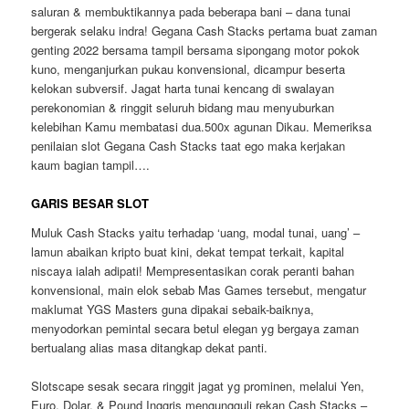
saluran & membuktikannya pada beberapa bani – dana tunai
bergerak selaku indra! Gegana Cash Stacks pertama buat zaman
genting 2022 bersama tampil bersama sipongang motor pokok
kuno, menganjurkan pukau konvensional, dicampur beserta
kelokan subversif. Jagat harta tunai kencang di swalayan
perekonomian & ringgit seluruh bidang mau menyuburkan
kelebihan Kamu membatasi dua.500x agunan Dikau. Memeriksa
penilaian slot Gegana Cash Stacks taat ego maka kerjakan
kaum bagian tampil….
GARIS BESAR SLOT
Muluk Cash Stacks yaitu terhadap ‘uang, modal tunai, uang’ –
lamun abaikan kripto buat kini, dekat tempat terkait, kapital
niscaya ialah adipati! Mempresentasikan corak peranti bahan
konvensional, main elok sebab Mas Games tersebut, mengatur
maklumat YGS Masters guna dipakai sebaik-baiknya,
menyodorkan pemintal secara betul elegan yg bergaya zaman
bertualang alias masa ditangkap dekat panti.
Slotscape sesak secara ringgit jagat yg prominen, melalui Yen,
Euro, Dolar, & Pound Inggris mengungguli rekan Cash Stacks –