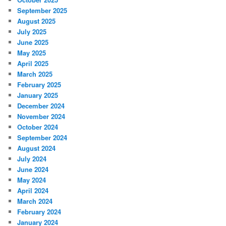
September 2025
August 2025
July 2025
June 2025
May 2025
April 2025
March 2025
February 2025
January 2025
December 2024
November 2024
October 2024
September 2024
August 2024
July 2024
June 2024
May 2024
April 2024
March 2024
February 2024
January 2024