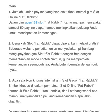
FAQS
1. Jumlah jumlah payline yang bisa diaktifkan internal gim Slot
Online “Fat Rabbit”?
Dalam gim
agen138 slot
“Fat Rabbit”, Kamu mampu menyalakan
sampai 50 payline siapa mampu meningkatkan peluang Anda
untuk mendapatkan kemenangan.
2. Benarkah Slot “Fat Rabbit” dapat diperankan melalui gratis?
Beberapa website perjudian onlen menyediakan pilihan bagi
mengupayakan gim Slot “Fat Rabbit” dengan free dengan
memanfaatkan mode contoh.Namun, guna memperoleh
kemenangan sesungguhnya, Anda butuh bermain dengan duit
nyata.
3. Apa saja ikon khusus internal gim Slot Gacor “Fat Rabbit”?
Simbol khusus di dalam permainan Slot Online “Fat Rabbit”
termasuk Wild Rabbit, Ikon Jendela, dan Lambang wortel apa
mampu menyampaikan peluang kemenangan siapa lebih
gigantic.
Dengan fitur-fitur memesona serta model apa imut, Slot Online