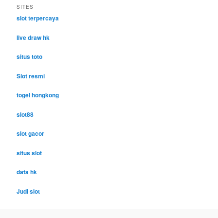
SITES
slot terpercaya
live draw hk
situs toto
Slot resmi
togel hongkong
slot88
slot gacor
situs slot
data hk
Judi slot