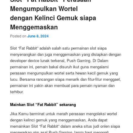
Mengumpulkan Wortel
dengan Kelinci Gemuk siapa
Menggemaskan
Posted on
June 8, 2024
Slot “Fat Rabbit” adalah salah satu permainan slot siapa
menyenangkan dan juga menggemaskan yang disiapkan dengan
developer device lunak terkenal, Push Gaming. Di Dalam
permainan ini, pemain bakal disuruh ikut guna mengalami
perasaan mengumpulkan wortel serta hewan kecil gemuk yang
lucu. Bersama rancangan siapa menarik dan fitur-fitur menggaet,
permainan ini yakin akan membuat para pemain nyaman dan
terhibur.
Mainkan Slot “Fat Rabbit” sekarang
Jika Kamu berminat untuk meraih perasaan mengoleksi wortel
dengan kelinci gemuk yang menggemaskan, Anda dapat
memainkan Slot “Fat Rabbit” dalam aneka situs judi onlen siapa
menawarkan gim asal Push Gaming.Jamin bagi menggali