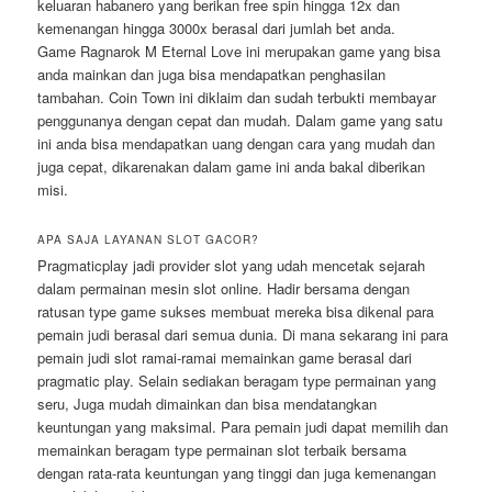
keluaran habanero yang berikan free spin hingga 12x dan
kemenangan hingga 3000x berasal dari jumlah bet anda.
Game Ragnarok M Eternal Love ini merupakan game yang bisa
anda mainkan dan juga bisa mendapatkan penghasilan
tambahan. Coin Town ini diklaim dan sudah terbukti membayar
penggunanya dengan cepat dan mudah. Dalam game yang satu
ini anda bisa mendapatkan uang dengan cara yang mudah dan
juga cepat, dikarenakan dalam game ini anda bakal diberikan
misi.
APA SAJA LAYANAN SLOT GACOR?
Pragmaticplay jadi provider slot yang udah mencetak sejarah
dalam permainan mesin slot online. Hadir bersama dengan
ratusan type game sukses membuat mereka bisa dikenal para
pemain judi berasal dari semua dunia. Di mana sekarang ini para
pemain judi slot ramai-ramai memainkan game berasal dari
pragmatic play. Selain sediakan beragam type permainan yang
seru, Juga mudah dimainkan dan bisa mendatangkan
keuntungan yang maksimal. Para pemain judi dapat memilih dan
memainkan beragam type permainan slot terbaik bersama
dengan rata-rata keuntungan yang tinggi dan juga kemenangan