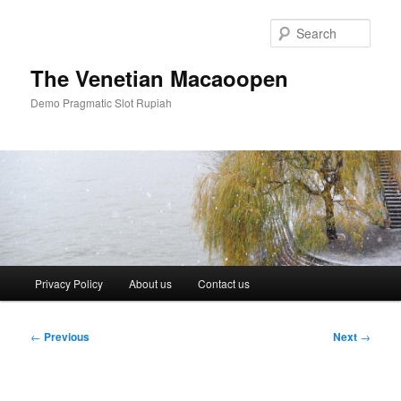
Skip
to
Sear
primary
content
The Venetian Macaoopen
Demo Pragmatic Slot Rupiah
Main
Privacy Policy
About us
Contact us
menu
Post
←
Previous
Next
→
navigation