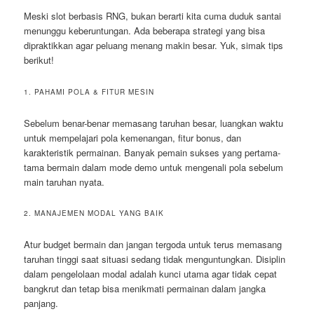
Meski slot berbasis RNG, bukan berarti kita cuma duduk santai
menunggu keberuntungan. Ada beberapa strategi yang bisa
dipraktikkan agar peluang menang makin besar. Yuk, simak tips
berikut!
1. PAHAMI POLA & FITUR MESIN
Sebelum benar-benar memasang taruhan besar, luangkan waktu
untuk mempelajari pola kemenangan, fitur bonus, dan
karakteristik permainan. Banyak pemain sukses yang pertama-
tama bermain dalam mode demo untuk mengenali pola sebelum
main taruhan nyata.
2. MANAJEMEN MODAL YANG BAIK
Atur budget bermain dan jangan tergoda untuk terus memasang
taruhan tinggi saat situasi sedang tidak menguntungkan. Disiplin
dalam pengelolaan modal adalah kunci utama agar tidak cepat
bangkrut dan tetap bisa menikmati permainan dalam jangka
panjang.