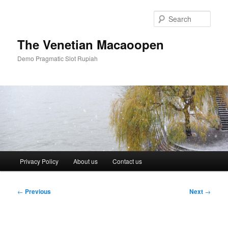
Skip
to
Sear
primary
content
The Venetian Macaoopen
Demo Pragmatic Slot Rupiah
Main
Privacy Policy
About us
Contact us
menu
Post
←
Previous
Next
→
navigation