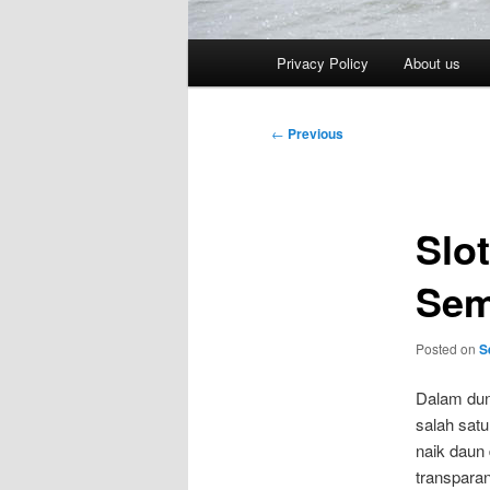
Main
Privacy Policy
About us
menu
Post
←
Previous
navigation
Slo
Sem
Posted on
S
Dalam duni
salah satu
naik daun 
transpara