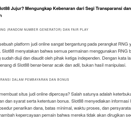
lot88 Jujur? Mengungkap Kebenaran dari Segi Transparansi dan
n
 RNG (RANDOM NUMBER GENERATOR) DAN FAIR PLAY
 sebuah platform judi online sangat bergantung pada perangkat RNG 
. Slot88 menyatakan bahwa semua permainan menggunakan RNG be
g sudah diuji dan diaudit oleh pihak ketiga independen. Dengan kata la
nang di Slot88 benar-benar acak dan adil, bukan hasil manipulasi.
ARANSI DALAM PEMBAYARAN DAN BONUS
embuat situs judi online dipercaya? Salah satunya adalah keterbuka
n dan syarat serta ketentuan bonus. Slot88 menyediakan informasi 
osedur penarikan dana, batas minimal, waktu proses, dan persyarat
enambah kepercayaan pemain bahwa mereka tidak akan dirugikan se