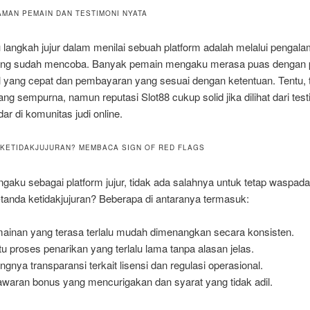
AMAN PEMAIN DAN TESTIMONI NYATA
 langkah jujur dalam menilai sebuah platform adalah melalui pengal
ng sudah mencoba. Banyak pemain mengaku merasa puas dengan 
l yang cepat dan pembayaran yang sesuai dengan ketentuan. Tentu, 
ang sempurna, namun reputasi Slot88 cukup solid jika dilihat dari tes
ar di komunitas judi online.
 KETIDAKJUJURAN? MEMBACA SIGN OF RED FLAGS
gaku sebagai platform jujur, tidak ada salahnya untuk tetap waspad
tanda ketidakjujuran? Beberapa di antaranya termasuk:
ainan yang terasa terlalu mudah dimenangkan secara konsisten.
u proses penarikan yang terlalu lama tanpa alasan jelas.
ngnya transparansi terkait lisensi dan regulasi operasional.
waran bonus yang mencurigakan dan syarat yang tidak adil.