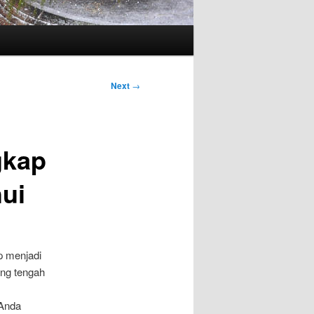
Next
→
gkap
ui
p menjadi
ang tengah
 Anda