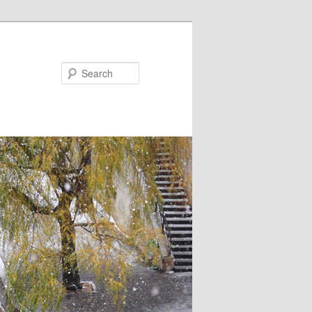
Search