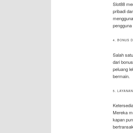
Slot88 men
pribadi da
menggunak
pengguna d
4. BONUS 
Salah satu
dari bonus
peluang l
bermain.
5. LAYANA
Ketersedia
Mereka me
kapan pun
bertransa