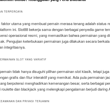
DAN TERPERCAYA
u faktor utama yang membuat pemain merasa tenang adalah status r
 platform ini. Slot88 bekerja sama dengan berbagai penyedia game t
lisensi operasional resmi, yang memastikan bahwa permainan yang d
cak. Pengujian keterbukaan permainan juga dilakukan secara berkala
n integritasnya.
PERMAINAN SLOT YANG VARIATIF
 pemain tidak hanya disuguhi pilihan permainan slot klasik, tetapi juga 
gan grafis dan fitur interaktif yang memikat. Ada pula permainan ja
 yang berpotensi menghadirkan kemenangan besar, serta berbagai p
ti roulette dan blackjack yang melengkapi pengalaman berjudi daring 
 KEAMANAN DAN PRIVASI TERJAMIN