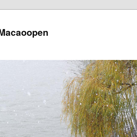
 Macaoopen