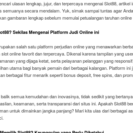
cari ulasan lengkap, jujur, dan terpercaya mengenai Slot88, artikel i
semuanya secara mendalam. Yuk, simak sampai tuntas agar And
an gambaran lengkap sebelum memulai petualangan taruhan online
lot88? Sekilas Mengenai Platform Judi Online ini
rupakan salah satu platform perjudian online yang menawarkan berb
slot online favorit dan terpercaya. Dikenal karena tampilan yang user-
manan yang dijaga ketat, serta pelayanan pelanggan yang responsif,
lihan utama bagi banyak pemain dari berbagai kalangan. Platform ini 
 berbagai fitur menarik seperti bonus deposit, free spins, dan pro
 balik semua kemudahan dan inovasinya, tidak sedikit yang bertanya
aslian, keamanan, serta transparansi dari situs ini. Apakah Slot88 b
aman untuk dimainkan jangka panjang? Mari kita ulas dari berbagai a
i.
Memilih Slot88? Keunggulan yang Perlu Diketahui