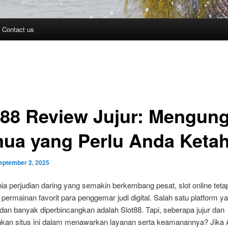
Contact us
t88 Review Jujur: Mengun
ua yang Perlu Anda Ketah
eptember 2, 2025
a perjudian daring yang semakin berkembang pesat, slot online teta
 permainan favorit para penggemar judi digital. Salah satu platform y
dan banyak diperbincangkan adalah Slot88. Tapi, seberapa jujur dan
nkan situs ini dalam menawarkan layanan serta keamanannya? Jika