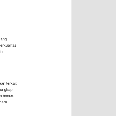
yang
rkualitas
in,
an terkait
lengkap
an bonus.
cara